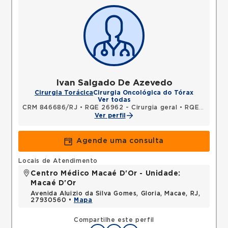
Ivan Salgado De Azevedo
Cirurgia Torácica
Cirurgia Oncológica do Tórax
Ver todas
CRM 846686/RJ
•
RQE 26962 - Cirurgia geral
•
RQE 26963 - Cirurgia torácica
Ver perfil
Agende uma consulta
Locais de Atendimento
Centro Médico Macaé D'Or - Unidade:
Macaé D'Or
Avenida Aluizio da Silva Gomes, Gloria, Macae, RJ,
27930560 •
Mapa
Compartilhe este perfil