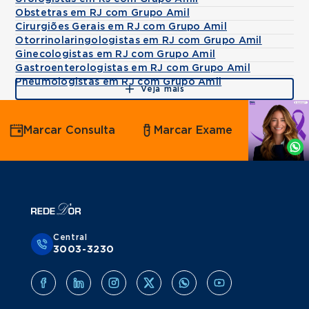
Obstetras em RJ com Grupo Amil
Cirurgiões Gerais em RJ com Grupo Amil
Otorrinolaringologistas em RJ com Grupo Amil
Ginecologistas em RJ com Grupo Amil
Gastroenterologistas em RJ com Grupo Amil
Pneumologistas em RJ com Grupo Amil
Veja mais
Agende
Marcar Consulta
Marcar Exame
por
Whatsapp
Central
3003-3230