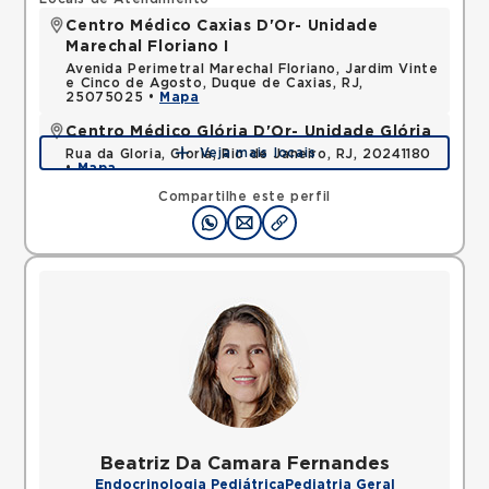
Centro Médico Caxias D'Or- Unidade
Marechal Floriano I
Avenida Perimetral Marechal Floriano, Jardim Vinte
e Cinco de Agosto, Duque de Caxias, RJ,
25075025 •
Mapa
Centro Médico Glória D'Or- Unidade Glória
Veja mais locais
Rua da Gloria, Gloria, Rio de Janeiro, RJ, 20241180
•
Mapa
Compartilhe este perfil
Beatriz Da Camara Fernandes
Endocrinologia Pediátrica
Pediatria Geral