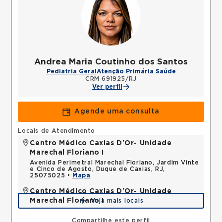
Andrea Maria Coutinho dos Santos
Pediatria Geral
Atenção Primária Saúde
CRM 691925/RJ
Ver perfil
Agende uma consulta
Locais de Atendimento
Centro Médico Caxias D'Or- Unidade
Marechal Floriano I
Avenida Perimetral Marechal Floriano, Jardim Vinte
e Cinco de Agosto, Duque de Caxias, RJ,
25075025 •
Mapa
Centro Médico Caxias D'Or- Unidade
Marechal Floriano I
Veja mais locais
Rua Silva Fernandes, Parque Duque Caxias, Duque
de Caxias, RJ, 25085015 •
Mapa
Compartilhe este perfil