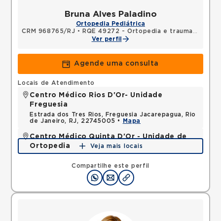
Bruna Alves Paladino
Ortopedia Pediátrica
CRM 968765/RJ
•
RQE 49272 - Ortopedia e traumatologia
Ver perfil
Agende uma consulta
Locais de Atendimento
Centro Médico Rios D'Or- Unidade
Freguesia
Estrada dos Tres Rios, Freguesia Jacarepagua, Rio
de Janeiro, RJ, 22745005 •
Mapa
Centro Médico Quinta D'Or - Unidade de
Ortopedia
Veja mais locais
Rua Almirante Baltazar, Sao Cristovao, Rio de
Janeiro, RJ, 20941150 •
Mapa
Compartilhe este perfil