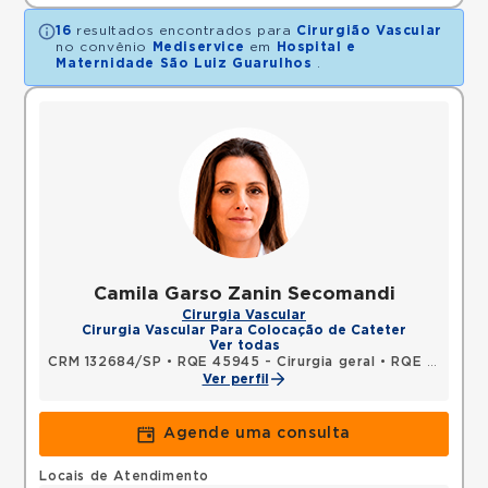
16
resultados encontrados para
Cirurgião Vascular
no convênio
Mediservice
em
Hospital e
Maternidade São Luiz Guarulhos
.
Camila Garso Zanin Secomandi
Cirurgia Vascular
Cirurgia Vascular Para Colocação de Cateter
Ver todas
CRM 132684/SP
•
RQE 45945 - Cirurgia geral
•
RQE 65082 - Cirurgia vascular
Ver perfil
Agende uma consulta
Locais de Atendimento