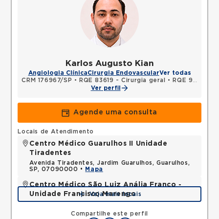
Karlos Augusto Kian
Angiologia Clínica
Cirurgia Endovascular
Ver todas
CRM 176967/SP
•
RQE 83619 - Cirurgia geral
•
RQE 94960 - Cirurgia vascular
Ver perfil
Agende uma consulta
Locais de Atendimento
Centro Médico Guarulhos II Unidade
Tiradentes
Avenida Tiradentes, Jardim Guarulhos, Guarulhos,
SP, 07090000 •
Mapa
Centro Médico São Luiz Anália Franco -
Unidade Francisco Marengo
Veja mais locais
Rua Francisco Marengo, Tatuape, Sao Paulo, SP,
03313000 •
Mapa
Compartilhe este perfil