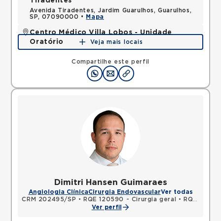
Tiradentes
Avenida Tiradentes, Jardim Guarulhos, Guarulhos,
SP, 07090000 •
Mapa
Centro Médico Villa Lobos - Unidade
Oratório
Veja mais locais
Rua do Oratorio, Mooca, Sao Paulo, SP, 03117000 •
Mapa
Compartilhe este perfil
Dimitri Hansen Guimaraes
Angiologia Clínica
Cirurgia Endovascular
Ver todas
CRM 202495/SP
•
RQE 120590 - Cirurgia geral
•
RQE 123648 - Cirurgia vascular
Ver perfil