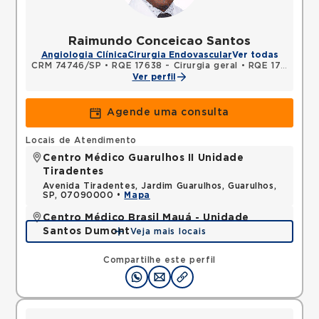
Raimundo Conceicao Santos
Angiologia Clínica
Cirurgia Endovascular
Ver todas
CRM 74746/SP
•
RQE 17638 - Cirurgia geral
•
RQE 17700 - Angiologia
Ver perfil
Agende uma consulta
Locais de Atendimento
Centro Médico Guarulhos II Unidade
Tiradentes
Avenida Tiradentes, Jardim Guarulhos, Guarulhos,
SP, 07090000 •
Mapa
Centro Médico Brasil Mauá - Unidade
Santos Dumont
Veja mais locais
Rua Santos Dumont, Vila Bocaina, Maua, SP,
09310130 •
Mapa
Compartilhe este perfil