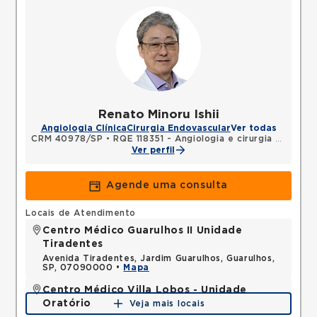
Renato Minoru Ishii
Angiologia Clínica
Cirurgia Endovascular
Ver todas
CRM 40978/SP
•
RQE 118351 - Angiologia e cirurgia vascular
Ver perfil
Agende uma consulta
Locais de Atendimento
Centro Médico Guarulhos II Unidade
Tiradentes
Avenida Tiradentes, Jardim Guarulhos, Guarulhos,
SP, 07090000 •
Mapa
Centro Médico Villa Lobos - Unidade
Oratório
Veja mais locais