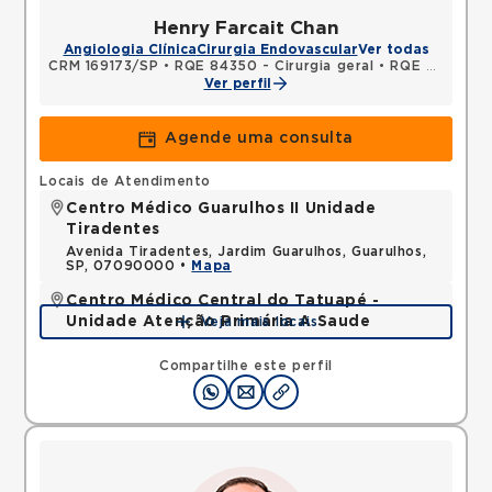
Henry Farcait Chan
Angiologia Clínica
Cirurgia Endovascular
Ver todas
CRM 169173/SP
•
RQE 84350 - Cirurgia geral
•
RQE 84351 - Cirurgia vascular
Ver perfil
Agende uma consulta
Locais de Atendimento
Centro Médico Guarulhos II Unidade
Tiradentes
Avenida Tiradentes, Jardim Guarulhos, Guarulhos,
SP, 07090000 •
Mapa
Centro Médico Central do Tatuapé -
Unidade Atenção Primária A Saude
Veja mais locais
Avenida Alvaro Ramos, Quarta Parada, Sao Paulo,
SP, 03330002 •
Mapa
Compartilhe este perfil