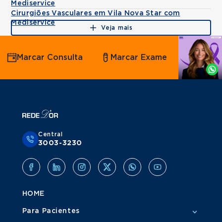
Mediservice
Cirurgiões Vasculares em Vila Nova Star com
Mediservice
Veja mais
Agende
Marcar Consulta
Marcar Exame
por
Whatsapp
Central
3003-3230
HOME
Para Pacientes