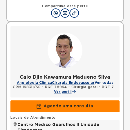
Rua do Oratorio, Mooca, Sao Paulo, SP, 03117000 •
Mapa
Compartilhe este perfil
Caio Djin Kawamura Madueno Silva
Angiologia Clínica
Cirurgia Endovascular
Ver todas
CRM 168311/SP
•
RQE 78964 - Cirurgia geral
•
RQE 78965 - Cirurgia vascular
Ver perfil
Agende uma consulta
Locais de Atendimento
Centro Médico Guarulhos II Unidade