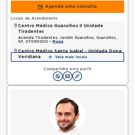
Agende uma consulta
Locais de Atendimento
Centro Médico Guarulhos II Unidade
Tiradentes
Avenida Tiradentes, Jardim Guarulhos, Guarulhos,
SP, 07090000 •
Mapa
Centro Médico Santa Isabel - Unidade Dona
Veridiana
Veja mais locais
Rua Dona Veridiana, Vila Buarque, Sao Paulo, SP,
01238010 •
Mapa
Compartilhe este perfil