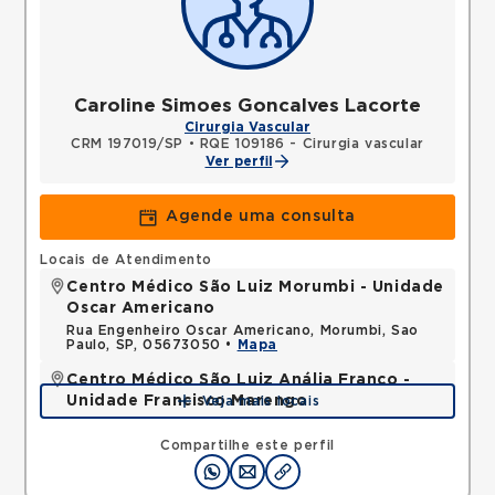
Caroline Simoes Goncalves Lacorte
Cirurgia Vascular
CRM 197019/SP
•
RQE 109186 - Cirurgia vascular
Ver perfil
Agende uma consulta
Locais de Atendimento
Centro Médico São Luiz Morumbi - Unidade
Oscar Americano
Rua Engenheiro Oscar Americano, Morumbi, Sao
Paulo, SP, 05673050 •
Mapa
Centro Médico São Luiz Anália Franco -
Unidade Francisco Marengo
Veja mais locais
Rua Francisco Marengo, Tatuape, Sao Paulo, SP,
03313000 •
Mapa
Compartilhe este perfil