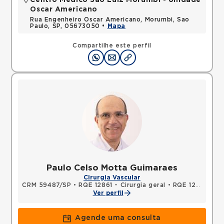
Centro Médico São Luiz Morumbi - Unidade
Oscar Americano
Rua Engenheiro Oscar Americano, Morumbi, Sao
Paulo, SP, 05673050 •
Mapa
Compartilhe este perfil
Paulo Celso Motta Guimaraes
Cirurgia Vascular
CRM 59487/SP
•
RQE 12861 - Cirurgia geral
•
RQE 12980 - Cirurgia vascular
Ver perfil
Agende uma consulta