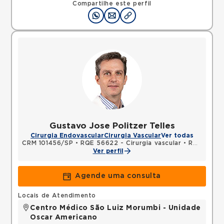
Compartilhe este perfil
Gustavo Jose Politzer Telles
Cirurgia Endovascular
Cirurgia Vascular
Ver todas
CRM 101456/SP
•
RQE 56622 - Cirurgia vascular
•
RQE 56623 - Diagnóstico por imagem
Ver perfil
Agende uma consulta
Locais de Atendimento
Centro Médico São Luiz Morumbi - Unidade
Oscar Americano