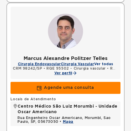
Marcus Alexandre Politzer Telles
Cirurgia Endovascular
Cirurgia Vascular
Ver todas
CRM 98242/SP
•
RQE 95502 - Cirurgia vascular
•
RQE 110666 - Diagnóstico por imagem
Ver perfil
Agende uma consulta
Locais de Atendimento
Centro Médico São Luiz Morumbi - Unidade
Oscar Americano
Rua Engenheiro Oscar Americano, Morumbi, Sao
Paulo, SP, 05673050 •
Mapa