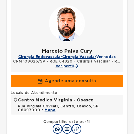
Marcelo Paiva Cury
Cirurgia Endovascular
Cirurgia Vascular
Ver todas
CRM 109026/SP
•
RQE 64920 - Cirurgia vascular
•
RQE 129515 - Cirurgia geral
Ver perfil
Agende uma consulta
Locais de Atendimento
Centro Médico Virgínia - Osasco
Rua Virginia Crivilari, Centro, Osasco, SP,
06097000 •
Mapa
Compartilhe este perfil