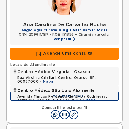
Ana Carolina De Carvalho Rocha
Angiologia Clínica
Cirurgia Vascular
Ver todas
CRM 209611/SP
•
RQE 151356 - Cirurgia vascular
Ver perfil
Agende uma consulta
Locais de Atendimento
Centro Médico Virgínia - Osasco
Rua Virginia Crivilari, Centro, Osasco, SP,
06097000 •
Mapa
Centro Médico São Luiz Alphaville
Veja mais locais
Avenida Marcos Penteado de Ulhoa Rodrigues,
Tambore, Barueri, SP, 06460040 •
Mapa
Compartilhe este perfil