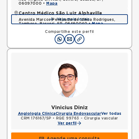
06097000 •
Mapa
Centro Médico São Luiz Alphaville
Veja mais locais
Avenida Marcos Penteado de Ulhoa Rodrigues,
Tambore, Barueri, SP, 06460040 •
Mapa
Compartilhe este perfil
Vinicius Diniz
Angiologia Clínica
Cirurgia Endovascular
Ver todas
CRM 176167/SP
•
RQE 99763 - Cirurgia vascular
Ver perfil
Agende uma consulta