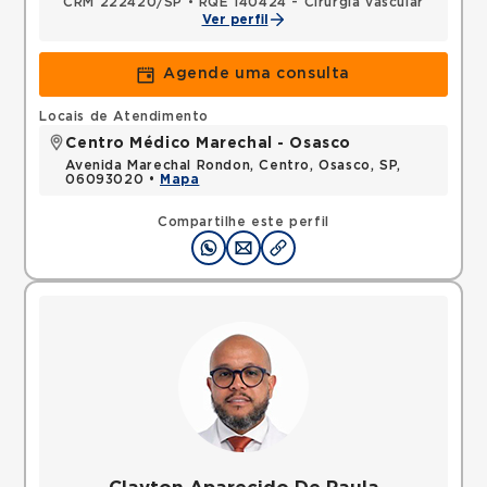
CRM 222420/SP
•
RQE 140424 - Cirurgia vascular
Ver perfil
Agende uma consulta
Locais de Atendimento
Centro Médico Marechal - Osasco
Avenida Marechal Rondon, Centro, Osasco, SP,
06093020 •
Mapa
Compartilhe este perfil