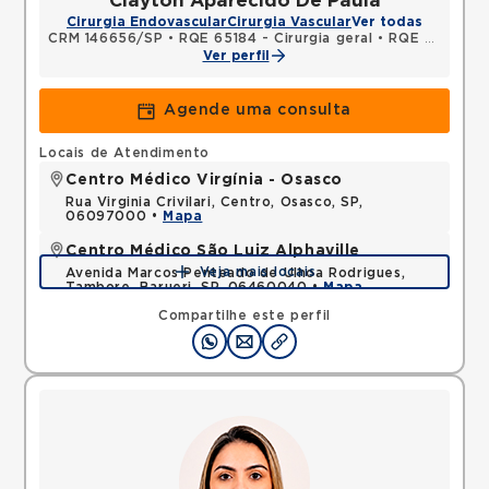
Clayton Aparecido De Paula
Cirurgia Endovascular
Cirurgia Vascular
Ver todas
CRM 146656/SP
•
RQE 65184 - Cirurgia geral
•
RQE 65185 - Cirurgia vascular
Ver perfil
Agende uma consulta
Locais de Atendimento
Centro Médico Virgínia - Osasco
Rua Virginia Crivilari, Centro, Osasco, SP,
06097000 •
Mapa
Centro Médico São Luiz Alphaville
Veja mais locais
Avenida Marcos Penteado de Ulhoa Rodrigues,
Tambore, Barueri, SP, 06460040 •
Mapa
Compartilhe este perfil