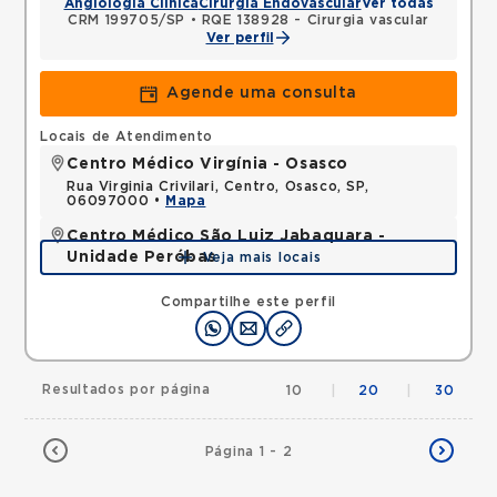
Angiologia Clínica
Cirurgia Endovascular
Ver todas
CRM 199705/SP
•
RQE 138928 - Cirurgia vascular
Ver perfil
Agende uma consulta
Locais de Atendimento
Centro Médico Virgínia - Osasco
Rua Virginia Crivilari, Centro, Osasco, SP,
06097000 •
Mapa
Centro Médico São Luiz Jabaquara -
Unidade Peróbas
Veja mais locais
Rua das Perobas, Jardim Oriental Jabaquara, Sao
Paulo, SP, 04321120 •
Mapa
Compartilhe este perfil
Resultados por página
10
|
20
|
30
Página 1 - 2