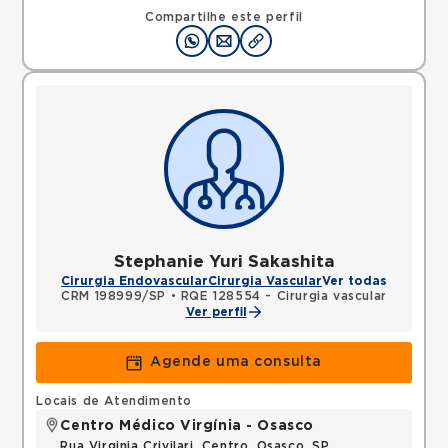
Compartilhe este perfil
Stephanie Yuri Sakashita
Cirurgia Endovascular
Cirurgia Vascular
Ver todas
CRM 198999/SP
•
RQE 128554 - Cirurgia vascular
Ver perfil
Agende uma consulta
Locais de Atendimento
Centro Médico Virgínia - Osasco
Rua Virginia Crivilari, Centro, Osasco, SP,