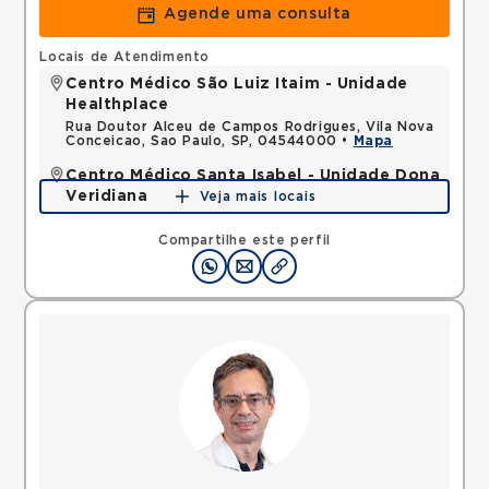
Agende uma consulta
Locais de Atendimento
Centro Médico São Luiz Itaim - Unidade
Healthplace
Rua Doutor Alceu de Campos Rodrigues, Vila Nova
Conceicao, Sao Paulo, SP, 04544000 •
Mapa
Centro Médico Santa Isabel - Unidade Dona
Veridiana
Veja mais locais
Rua Dona Veridiana, Vila Buarque, Sao Paulo, SP,
01238010 •
Mapa
Compartilhe este perfil