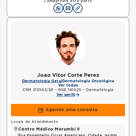
Compartilhe este perfil
Joao Vitor Corte Perez
Dermatologia Geral
Dermatologia Oncológica
Ver todas
CRM 213563/SP
•
RQE 141525 - Dermatologia
Ver perfil
Agende uma consulta
Locais de Atendimento
Centro Médico Morumbi II
Rua Engenheiro Oscar Americano, Cidade Jardim,