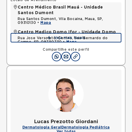
Locais de Atendimento
Centro Médico Brasil Mauá - Unidade
Santos Dumont
Rua Santos Dumont, Vila Bocaina, Maua, SP,
09310130 •
Mapa
Centro Medico Domo Ifor - Unidade Domo
Veja mais locais
Rua Jose Versolato, Centro, Sao Bernardo do
Campo, SP, 09750730 •
Mapa
Compartilhe este perfil
Lucas Prezotto Giordani
Dermatologia Geral
Dermatologia Pediátrica
Ver todas