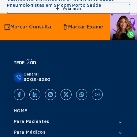
Pneumologistas em SP com Porto Saúde
Veja mais
Agende
Marcar Consulta
Marcar Exame
por
Whatsapp
Central
3003-3230
HOME
Para Pacientes
Para Médicos