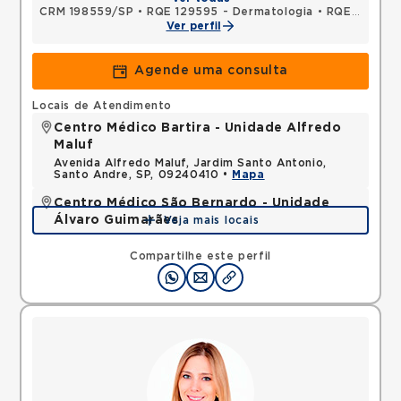
CRM 198559/SP
•
RQE 129595 - Dermatologia
•
RQE 129596 - Clínica médica
Ver perfil
Agende uma consulta
Locais de Atendimento
Centro Médico Bartira - Unidade Alfredo
Maluf
Avenida Alfredo Maluf, Jardim Santo Antonio,
Santo Andre, SP, 09240410 •
Mapa
Centro Médico São Bernardo - Unidade
Álvaro Guimarães
Veja mais locais
Avenida Alvaro Guimaraes, Assuncao, Sao Bernardo
do Campo, SP, 09810010 •
Mapa
Compartilhe este perfil