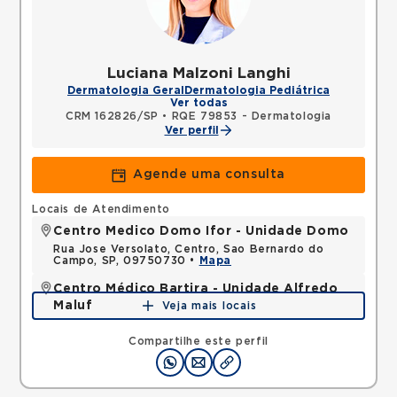
Luciana Malzoni Langhi
Dermatologia Geral
Dermatologia Pediátrica
Ver todas
CRM 162826/SP
•
RQE 79853 - Dermatologia
Ver perfil
Agende uma consulta
Locais de Atendimento
Centro Medico Domo Ifor - Unidade Domo
Rua Jose Versolato, Centro, Sao Bernardo do
Campo, SP, 09750730 •
Mapa
Centro Médico Bartira - Unidade Alfredo
Maluf
Veja mais locais
Avenida Alfredo Maluf, Jardim Santo Antonio,
Santo Andre, SP, 09240410 •
Mapa
Compartilhe este perfil