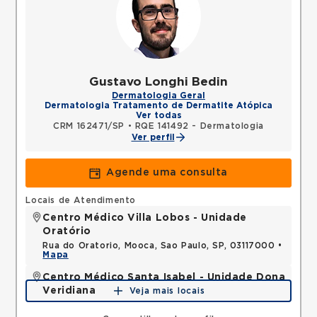
Gustavo Longhi Bedin
Dermatologia Geral
Dermatologia Tratamento de Dermatite Atópica
Ver todas
CRM 162471/SP
•
RQE 141492 - Dermatologia
Ver perfil
Agende uma consulta
Locais de Atendimento
Centro Médico Villa Lobos - Unidade
Oratório
Rua do Oratorio, Mooca, Sao Paulo, SP, 03117000 •
Mapa
Centro Médico Santa Isabel - Unidade Dona
Veridiana
Veja mais locais
Rua Dona Veridiana, Vila Buarque, Sao Paulo, SP,
01238010 •
Mapa