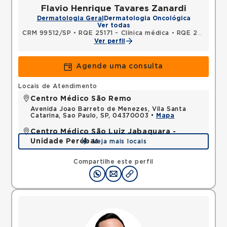
Flavio Henrique Tavares Zanardi
Dermatologia Geral
Dermatologia Oncológica
Ver todas
CRM 99512/SP
•
RQE 25171 - Clínica médica
•
RQE 26930 - Dermatologia
Ver perfil
Agende uma consulta
Locais de Atendimento
Centro Médico São Remo
Avenida Joao Barreto de Menezes, Vila Santa
Catarina, Sao Paulo, SP, 04370003 •
Mapa
Centro Médico São Luiz Jabaquara -
Unidade Peróbas
Veja mais locais
Rua das Perobas, Jabaquara, Sao Paulo, SP,
04321120 •
Mapa
Compartilhe este perfil