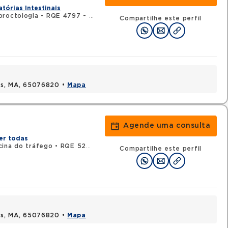
tórias Intestinais
proctologia
•
RQE 4797 - Cirurgia geral
•
RQE 5864 - Medicina do
Compartilhe este perfil
uis, MA, 65076820 •
Mapa
Agende uma consulta
er todas
cina do tráfego
•
RQE 5240 - Cirurgia geral
•
RQE 5241 - Colopro
Compartilhe este perfil
uis, MA, 65076820 •
Mapa