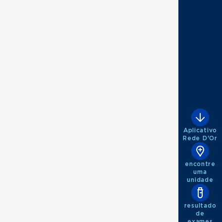
 tráfego
Aplicativo
Rede D'Or
ctologia
encontre
uma
unidade
resultado
de
exames