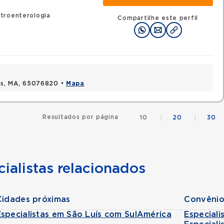
troenterologia
Compartilhe este perfil
uis, MA, 65076820 •
Mapa
Resultados por página
10
|
20
|
30
ialistas relacionados
Cidades próximas
Convênio
Especialistas em São Luís com SulAmérica
Especial