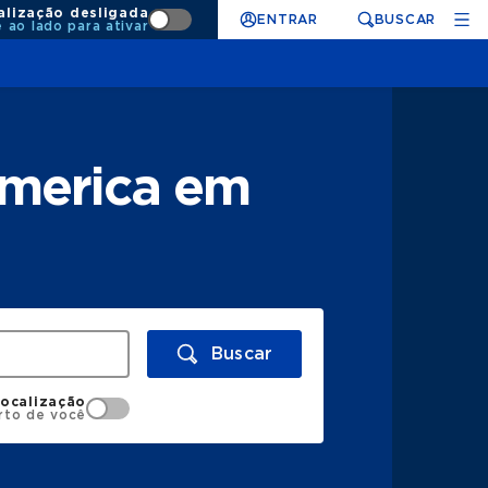
alização desligada
ENTRAR
BUSCAR
e ao lado para ativar
america em
Buscar
localização
rto de você