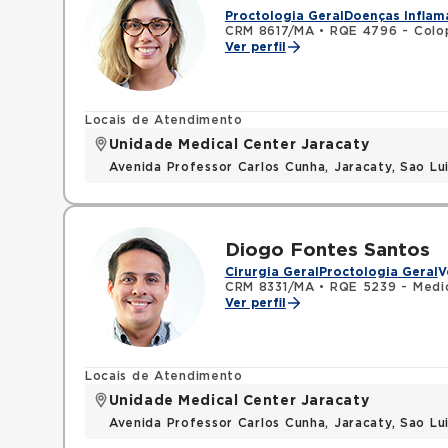
Proctologia Geral
Doenças Inflama
CRM 8617/MA
•
RQE 4796 - Colo
Ver perfil
Locais de Atendimento
Unidade Medical Center Jaracaty
Avenida Professor Carlos Cunha, Jaracaty, Sao L
Diogo Fontes Santos
Cirurgia Geral
Proctologia Geral
V
CRM 8331/MA
•
RQE 5239 - Medi
Ver perfil
Locais de Atendimento
Unidade Medical Center Jaracaty
Avenida Professor Carlos Cunha, Jaracaty, Sao L