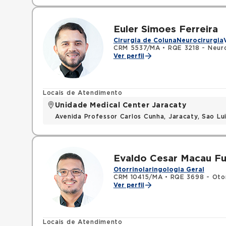
Euler Simoes Ferreira
Cirurgia de Coluna
Neurocirurgia
CRM 5537/MA
•
RQE 3218 - Neuro
Ver perfil
Locais de Atendimento
Unidade Medical Center Jaracaty
Avenida Professor Carlos Cunha, Jaracaty, Sao L
Evaldo Cesar Macau Fu
Otorrinolaringologia Geral
CRM 10415/MA
•
RQE 3698 - Otor
Ver perfil
Locais de Atendimento