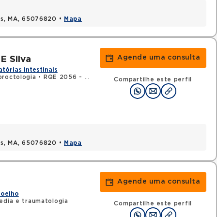
uis, MA, 65076820 •
Mapa
Agende uma consulta
E Silva
tórias Intestinais
proctologia
•
RQE 2056 - Cirurgia geral
Compartilhe este perfil
uis, MA, 65076820 •
Mapa
Agende uma consulta
Joelho
edia e traumatologia
Compartilhe este perfil