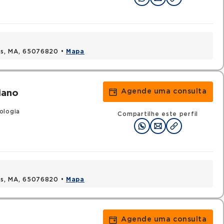
uis, MA, 65076820 •
Mapa
Agende uma consulta
iano
ologia
Compartilhe este perfil
uis, MA, 65076820 •
Mapa
Agende uma consulta