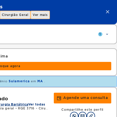
s
Cirurgião Geral
Ver mais
1
xima
usque agora
ênio
Sulamerica
em
MA
.
Agende uma consulta
ado
rurgia Bariátrica
Ver todas
ia geral
•
RQE 3716 - Cirurgia do aparelho digestivo
Compartilhe este perfil