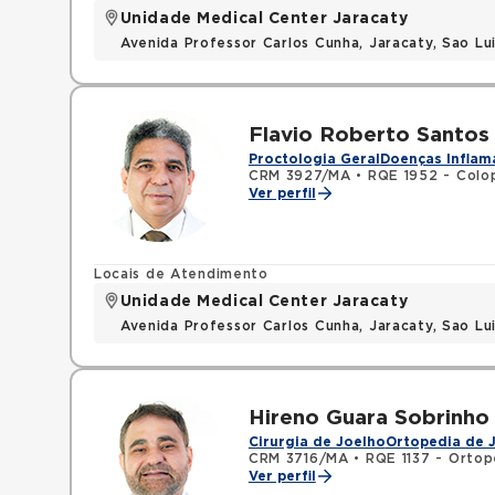
Unidade Medical Center Jaracaty
Avenida Professor Carlos Cunha, Jaracaty, Sao L
Flavio Roberto Santos 
Proctologia Geral
Doenças Inflama
CRM 3927/MA
•
RQE 1952 - Colo
Ver perfil
Locais de Atendimento
Unidade Medical Center Jaracaty
Avenida Professor Carlos Cunha, Jaracaty, Sao L
Hireno Guara Sobrinho
Cirurgia de Joelho
Ortopedia de 
CRM 3716/MA
•
RQE 1137 - Ortop
Ver perfil