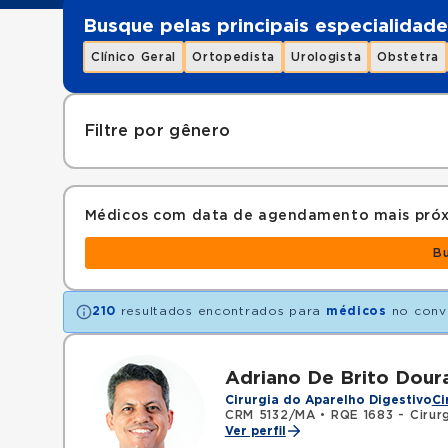
Busque pelas principais especialidade
Clínico Geral
Ortopedista
Urologista
Obstetra
Filtre por gênero
Médicos com data de agendamento mais pró
B
210
resultados encontrados para
médicos
no conv
Adriano De Brito Dour
Cirurgia do Aparelho Digestivo
Ci
CRM 5132/MA
•
RQE 1683 - Cirurg
Ver perfil