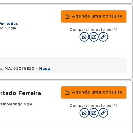
Agende uma consulta
Ver todas
cirurgia
Compartilhe este perfil
uis, MA, 65076820 •
Mapa
Agende uma consulta
rtado Ferreira
rinolaringologia
Compartilhe este perfil