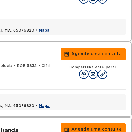
uis, MA, 65076820 •
Mapa
Agende uma consulta
ologia
•
RQE 5832 - Clínica médica
Compartilhe este perfil
uis, MA, 65076820 •
Mapa
Agende uma consulta
Miranda