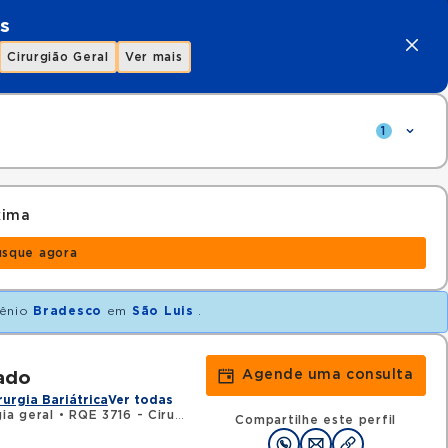
s
Cirurgião Geral
Ver mais
1
xima
usque agora
ênio
Bradesco
em
São Luis
.
Agende uma consulta
ado
rurgia Bariátrica
Ver todas
ia geral
•
RQE 3716 - Cirurgia do aparelho digestivo
Compartilhe este perfil