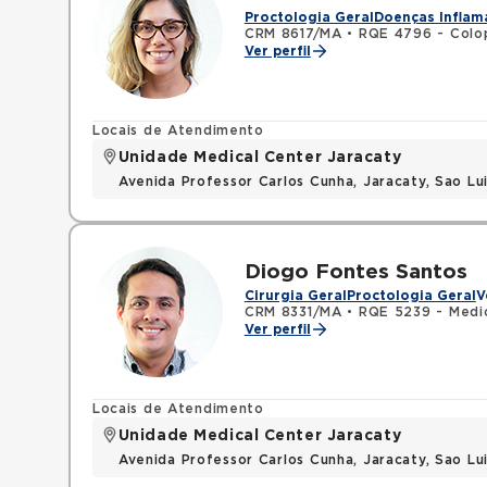
Proctologia Geral
Doenças Inflama
CRM 8617/MA
•
RQE 4796 - Colo
Ver perfil
Locais de Atendimento
Unidade Medical Center Jaracaty
Avenida Professor Carlos Cunha, Jaracaty, Sao L
Diogo Fontes Santos
Cirurgia Geral
Proctologia Geral
V
CRM 8331/MA
•
RQE 5239 - Medi
Ver perfil
Locais de Atendimento
Unidade Medical Center Jaracaty
Avenida Professor Carlos Cunha, Jaracaty, Sao L