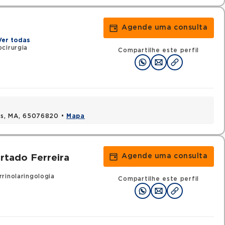
Agende uma consulta
Ver todas
cirurgia
Compartilhe este perfil
uis, MA, 65076820 •
Mapa
Agende uma consulta
rtado Ferreira
rinolaringologia
Compartilhe este perfil