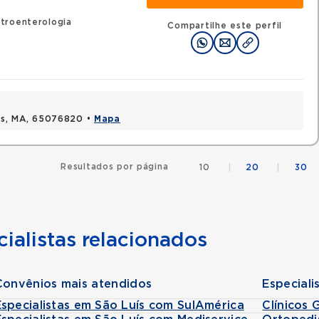
troenterologia
Compartilhe este perfil
uis, MA, 65076820 •
Mapa
Resultados por página
10
|
20
|
30
ialistas relacionados
Convênios mais atendidos
Especiali
Especialistas em São Luís com SulAmérica
Clínicos 