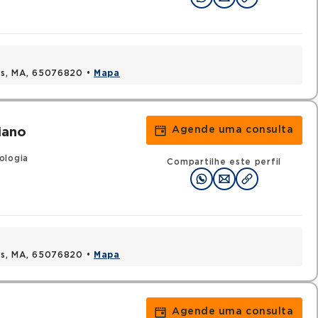
uis, MA, 65076820 •
Mapa
Agende uma consulta
iano
ologia
Compartilhe este perfil
uis, MA, 65076820 •
Mapa
Agende uma consulta