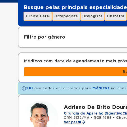
Busque pelas principais especialidade
Clínico Geral
Ortopedista
Urologista
Obstetra
Filtre por gênero
Médicos com data de agendamento mais pró
B
210
resultados encontrados para
médicos
no conv
Adriano De Brito Dour
Cirurgia do Aparelho Digestivo
Ci
CRM 5132/MA
•
RQE 1683 - Cirurg
Ver perfil