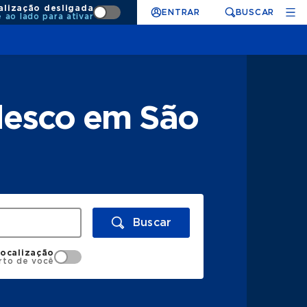
alização desligada
ENTRAR
BUSCAR
e ao lado para ativar
desco em São
Buscar
localização
rto de você