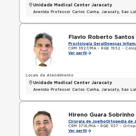
Unidade Medical Center Jaracaty
Avenida Professor Carlos Cunha, Jaracaty, Sao L
Flavio Roberto Santos 
Proctologia Geral
Doenças Inflama
CRM 3927/MA
•
RQE 1952 - Colo
Ver perfil
Locais de Atendimento
Unidade Medical Center Jaracaty
Avenida Professor Carlos Cunha, Jaracaty, Sao L
Hireno Guara Sobrinho
Cirurgia de Joelho
Ortopedia de 
CRM 3716/MA
•
RQE 1137 - Ortop
Ver perfil