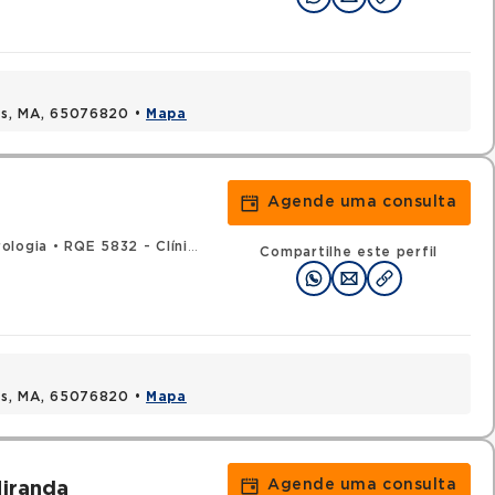
uis, MA, 65076820 •
Mapa
Agende uma consulta
ologia
•
RQE 5832 - Clínica médica
Compartilhe este perfil
uis, MA, 65076820 •
Mapa
Agende uma consulta
Miranda