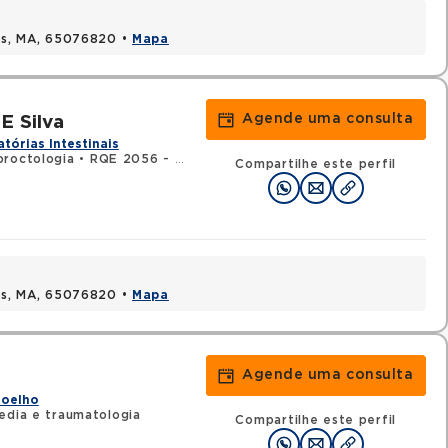
uis, MA, 65076820 •
Mapa
Agende uma consulta
E Silva
tórias Intestinais
proctologia
•
RQE 2056 - Cirurgia geral
Compartilhe este perfil
uis, MA, 65076820 •
Mapa
Agende uma consulta
Joelho
edia e traumatologia
Compartilhe este perfil