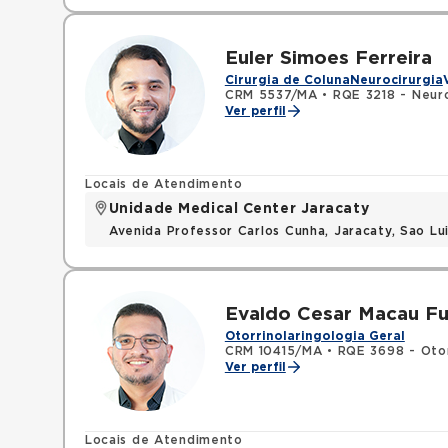
Euler Simoes Ferreira
Cirurgia de Coluna
Neurocirurgia
CRM 5537/MA
•
RQE 3218 - Neuro
Ver perfil
Locais de Atendimento
Unidade Medical Center Jaracaty
Avenida Professor Carlos Cunha, Jaracaty, Sao L
Evaldo Cesar Macau Fu
Otorrinolaringologia Geral
CRM 10415/MA
•
RQE 3698 - Otor
Ver perfil
Locais de Atendimento