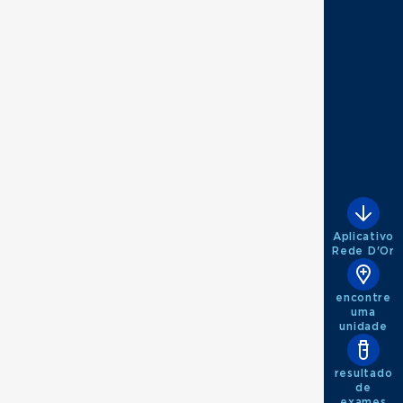
 tráfego
Aplicativo
Rede D'Or
ctologia
encontre
uma
unidade
resultado
de
exames