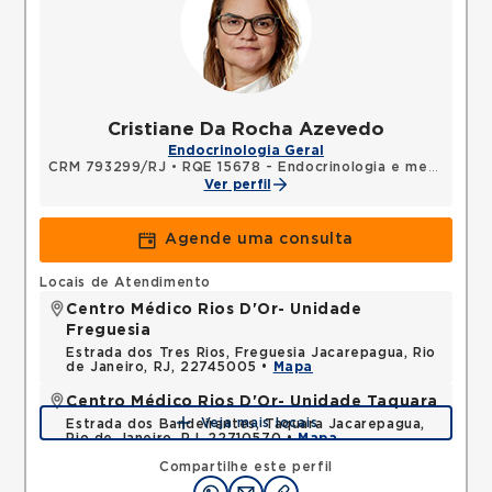
Cristiane Da Rocha Azevedo
Endocrinologia Geral
CRM 793299/RJ
•
RQE 15678 - Endocrinologia e metabologia
Ver perfil
Agende uma consulta
Locais de Atendimento
Centro Médico Rios D'Or- Unidade
Freguesia
Estrada dos Tres Rios, Freguesia Jacarepagua, Rio
de Janeiro, RJ, 22745005 •
Mapa
Centro Médico Rios D'Or- Unidade Taquara
Veja mais locais
Estrada dos Bandeirantes, Taquara Jacarepagua,
Rio de Janeiro, RJ, 22710570 •
Mapa
Compartilhe este perfil