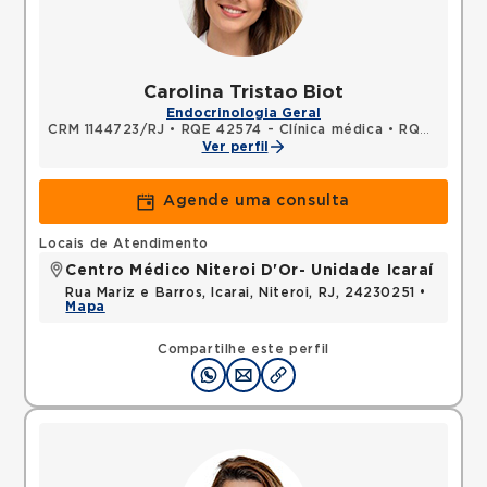
Carolina Tristao Biot
Endocrinologia Geral
CRM 1144723/RJ
•
RQE 42574 - Clínica médica
•
RQE 55717 - Endocrinologia e metabologia
Ver perfil
Agende uma consulta
Locais de Atendimento
Centro Médico Niteroi D'Or- Unidade Icaraí
Rua Mariz e Barros, Icarai, Niteroi, RJ, 24230251 •
Mapa
Compartilhe este perfil