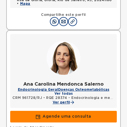
Rua da Gloria, Gloria, Rio de Janeiro, RJ, 20241180
•
Mapa
Compartilhe este perfil
Ana Carolina Mendonca Salerno
Endocrinologia Geral
Doenças Osteometabólicas
Ver todas
CRM 961728/RJ
•
RQE 28374 - Endocrinologia e metabologia
Ver perfil
Agende uma consulta