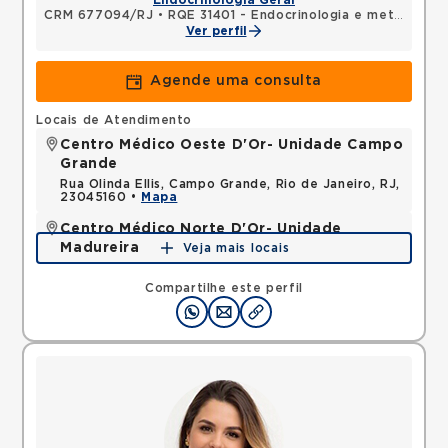
Endocrinologia Geral
CRM 677094/RJ
•
RQE 31401 - Endocrinologia e metabologia
Ver perfil
Agende uma consulta
Locais de Atendimento
Centro Médico Oeste D'Or- Unidade Campo
Grande
Rua Olinda Ellis, Campo Grande, Rio de Janeiro, RJ,
23045160 •
Mapa
Centro Médico Norte D'Or- Unidade
Madureira
Veja mais locais
Rua Soares Caldeira, Madureira, Rio de Janeiro, RJ,
21351080 •
Mapa
Compartilhe este perfil