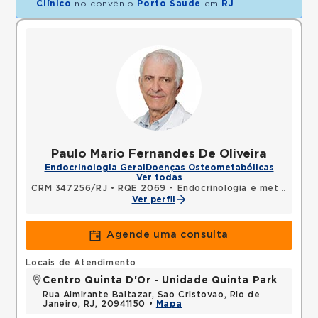
Clínico
no convênio
Porto Saude
em
RJ
.
Paulo Mario Fernandes De Oliveira
Endocrinologia Geral
Doenças Osteometabólicas
Ver todas
CRM 347256/RJ
•
RQE 2069 - Endocrinologia e metabologia
Ver perfil
Agende uma consulta
Locais de Atendimento
Centro Quinta D'Or - Unidade Quinta Park
Rua Almirante Baltazar, Sao Cristovao, Rio de
Janeiro, RJ, 20941150 •
Mapa