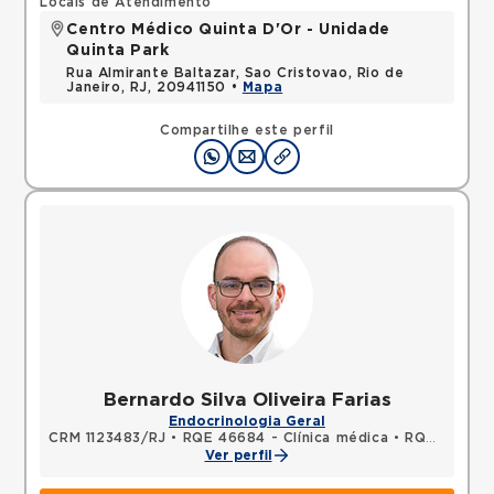
Locais de Atendimento
Centro Médico Quinta D'Or - Unidade
Quinta Park
Rua Almirante Baltazar, Sao Cristovao, Rio de
Janeiro, RJ, 20941150 •
Mapa
Compartilhe este perfil
Bernardo Silva Oliveira Farias
Endocrinologia Geral
CRM 1123483/RJ
•
RQE 46684 - Clínica médica
•
RQE 51176 - Endocrinologia e metabologia
Ver perfil