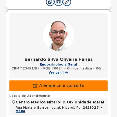
Bernardo Silva Oliveira Farias
Endocrinologia Geral
CRM 1123483/RJ
•
RQE 46684 - Clínica médica
•
RQE 51176 - Endocrinologia e metabologia
Ver perfil
Agende uma consulta
Locais de Atendimento
Centro Médico Niteroi D'Or- Unidade Icaraí
Rua Mariz e Barros, Icarai, Niteroi, RJ, 24230251 •
Mapa