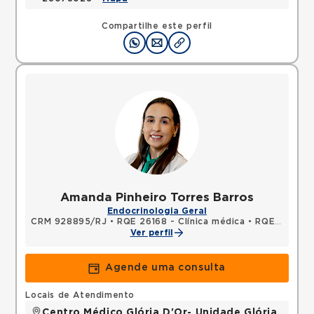
Compartilhe este perfil
Amanda Pinheiro Torres Barros
Endocrinologia Geral
CRM 928895/RJ
•
RQE 26168 - Clínica médica
•
RQE 26169 - Endocrinologia e metabologia
Ver perfil
Agende uma consulta
Locais de Atendimento
Centro Médico Glória D'Or- Unidade Glória