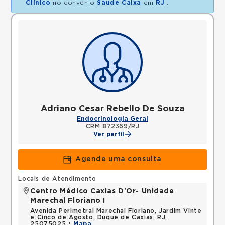
Clínico
no convênio
Saude Caixa
em
RJ
.
Adriano Cesar Rebello De Souza
Endocrinologia Geral
CRM 872369/RJ
Ver perfil
Agende uma consulta
Locais de Atendimento
Centro Médico Caxias D'Or- Unidade
Marechal Floriano I
Avenida Perimetral Marechal Floriano, Jardim Vinte
e Cinco de Agosto, Duque de Caxias, RJ,
25075025 •
Mapa