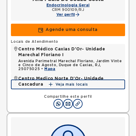
Endocrinologia Geral
CRM 900109/RJ
Ver perfil
Agende uma consulta
Locais de Atendimento
Centro Médico Caxias D'Or- Unidade
Marechal Floriano I
Avenida Perimetral Marechal Floriano, Jardim Vinte
e Cinco de Agosto, Duque de Caxias, RJ,
25075025 •
Mapa
Centro Medico Norte D'Or- Unidade
Cascadura
Veja mais locais
Rua Carolina Machado, Cascadura, Rio de Janeiro,
RJ, 21350135 •
Mapa
Compartilhe este perfil