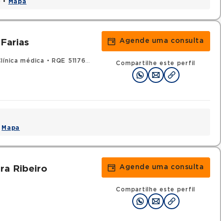
0 •
Mapa
Agende uma consulta
 Farias
línica médica
•
RQE 51176 - Endocrinologia e metabologia
Compartilhe este perfil
•
Mapa
Agende uma consulta
ra Ribeiro
Compartilhe este perfil