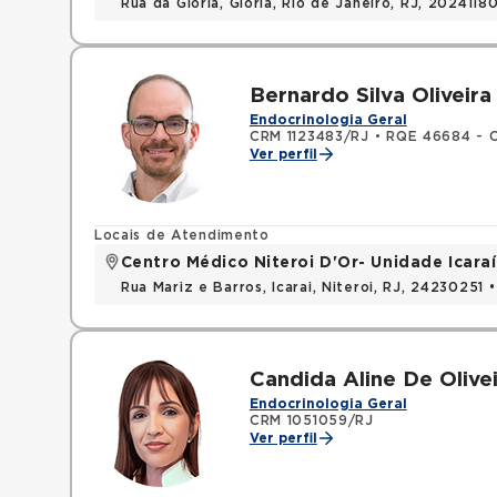
Rua da Gloria, Gloria, Rio de Janeiro, RJ, 2024118
Bernardo Silva Oliveira
Endocrinologia Geral
CRM 1123483/RJ
•
RQE 46684 - C
Ver perfil
Locais de Atendimento
Centro Médico Niteroi D'Or- Unidade Icaraí
Rua Mariz e Barros, Icarai, Niteroi, RJ, 24230251 
Candida Aline De Olivei
Endocrinologia Geral
CRM 1051059/RJ
Ver perfil