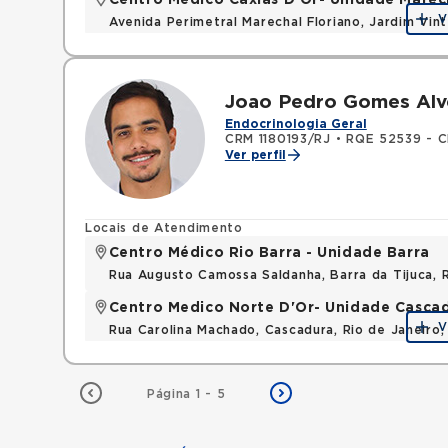
Centro Médico Caxias D'Or- Unidade Marech
V
Avenida Perimetral Marechal Floriano, Jardim Vi
Mapa
Joao Pedro Gomes Alv
Endocrinologia Geral
CRM 1180193/RJ
•
RQE 52539 - Cl
Ver perfil
Locais de Atendimento
Centro Médico Rio Barra - Unidade Barra
Rua Augusto Camossa Saldanha, Barra da Tijuca, 
Centro Medico Norte D'Or- Unidade Casca
V
Rua Carolina Machado, Cascadura, Rio de Janeiro,
Página 1 - 5