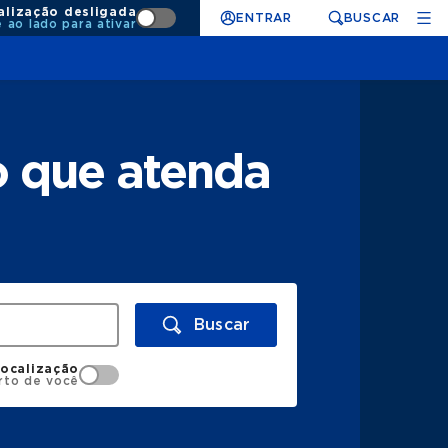
alização desligada
ENTRAR
BUSCAR
e ao lado para ativar
o que atenda
Buscar
localização
rto de você