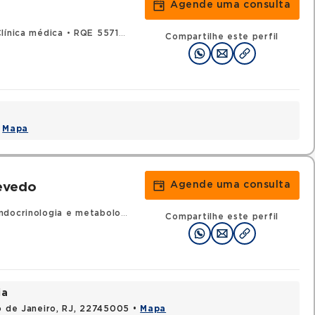
Agende uma consulta
línica médica
•
RQE 55717 - Endocrinologia e metabologia
Compartilhe este perfil
•
Mapa
Agende uma consulta
evedo
docrinologia e metabologia
Compartilhe este perfil
ia
io de Janeiro, RJ, 22745005 •
Mapa