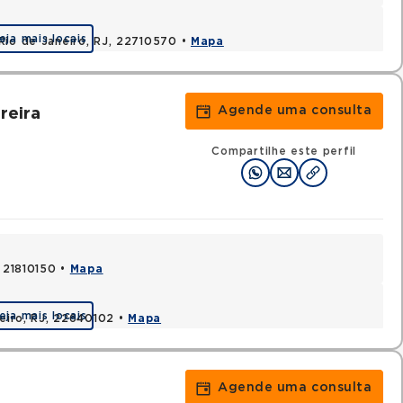
eja mais locais
Rio de Janeiro, RJ, 22710570 •
Mapa
Agende uma consulta
reira
Compartilhe este perfil
, 21810150 •
Mapa
eja mais locais
neiro, RJ, 22640102 •
Mapa
Agende uma consulta