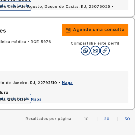
al Floriano I
eja mais locais
nte e Cinco de Agosto, Duque de Caxias, RJ, 25075025 •
Agende uma consulta
es
ínica médica
•
RQE 59765 - Endocrinologia e metabologia
Compartilhe este perfil
Rio de Janeiro, RJ, 22793310 •
Mapa
dura
eja mais locais
 RJ, 21350135 •
Mapa
Resultados por página
10
|
20
|
30