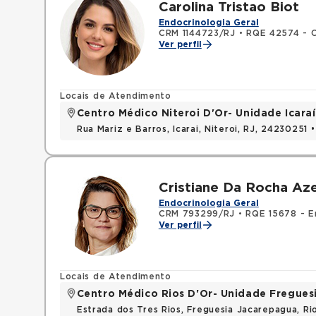
Carolina Tristao Biot
Endocrinologia Geral
CRM 1144723/RJ
•
RQE 42574 - C
Ver perfil
Locais de Atendimento
Centro Médico Niteroi D'Or- Unidade Icaraí
Rua Mariz e Barros, Icarai, Niteroi, RJ, 24230251 
Cristiane Da Rocha Az
Endocrinologia Geral
CRM 793299/RJ
•
RQE 15678 - En
Ver perfil
Locais de Atendimento
Centro Médico Rios D'Or- Unidade Fregues
Estrada dos Tres Rios, Freguesia Jacarepagua, R