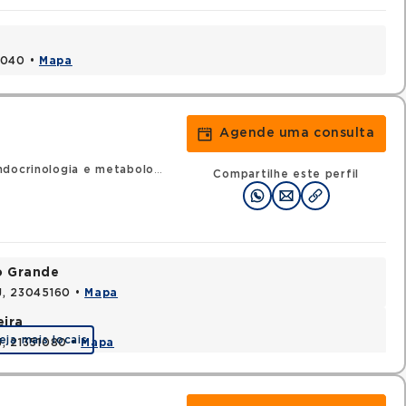
1040 •
Mapa
Agende uma consulta
docrinologia e metabologia
Compartilhe este perfil
o Grande
RJ, 23045160 •
Mapa
eira
eja mais locais
J, 21351080 •
Mapa