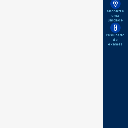
encontre
uma
unidade
resultado
de
exames