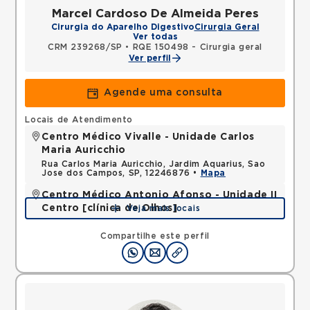
Marcel Cardoso De Almeida Peres
Cirurgia do Aparelho Digestivo
Cirurgia Geral
Ver todas
CRM 239268/SP
•
RQE 150498 - Cirurgia geral
Ver perfil
Agende uma consulta
Locais de Atendimento
Centro Médico Vivalle - Unidade Carlos
Maria Auricchio
Rua Carlos Maria Auricchio, Jardim Aquarius, Sao
Jose dos Campos, SP, 12246876 •
Mapa
Centro Médico Antonio Afonso - Unidade II
Centro [clínica de Olhos]
Veja mais locais
Rua Quinze de Novembro, Centro, Jacarei, SP,
12327060 •
Mapa
Compartilhe este perfil