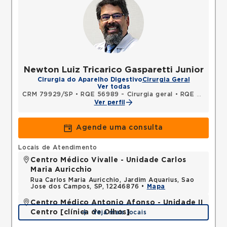
Newton Luiz Tricarico Gasparetti Junior
Cirurgia do Aparelho Digestivo
Cirurgia Geral
Ver todas
CRM 79929/SP
•
RQE 56989 - Cirurgia geral
•
RQE 56990 - Coloproctologia
Ver perfil
Agende uma consulta
Locais de Atendimento
Centro Médico Vivalle - Unidade Carlos
Maria Auricchio
Rua Carlos Maria Auricchio, Jardim Aquarius, Sao
Jose dos Campos, SP, 12246876 •
Mapa
Centro Médico Antonio Afonso - Unidade II
Centro [clínica de Olhos]
Veja mais locais
Rua Quinze de Novembro, Centro, Jacarei, SP,