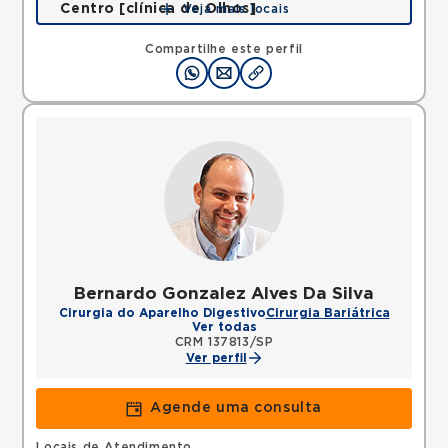
Centro [clínica de Olhos]
Veja mais locais
Rua Quinze de Novembro, Centro, Jacarei, SP,
12327060 •
Mapa
Compartilhe este perfil
Bernardo Gonzalez Alves Da Silva
Cirurgia do Aparelho Digestivo
Cirurgia Bariátrica
Ver todas
CRM 137813/SP
Ver perfil
Agende uma consulta
Locais de Atendimento