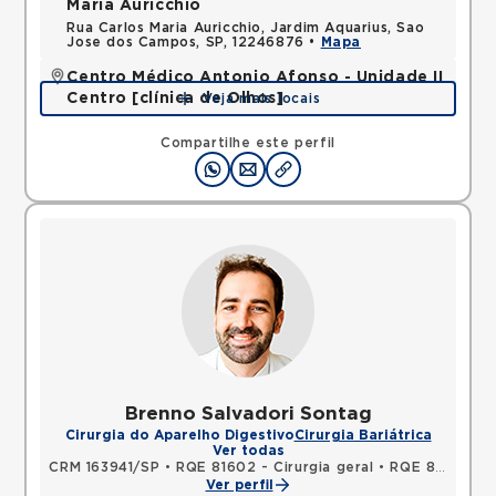
Maria Auricchio
Rua Carlos Maria Auricchio, Jardim Aquarius, Sao
Jose dos Campos, SP, 12246876 •
Mapa
Centro Médico Antonio Afonso - Unidade II
Centro [clínica de Olhos]
Veja mais locais
Rua Quinze de Novembro, Centro, Jacarei, SP,
12327060 •
Mapa
Compartilhe este perfil
Brenno Salvadori Sontag
Cirurgia do Aparelho Digestivo
Cirurgia Bariátrica
Ver todas
CRM 163941/SP
•
RQE 81602 - Cirurgia geral
•
RQE 81603 - Cirurgia do aparelho digestivo
Ver perfil