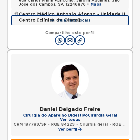
Rua Carlos Maria Auricchio, Jardim Aquarius, Sao
Jose dos Campos, SP, 12246876 •
Mapa
Centro Médico Antonio Afonso - Unidade II
Centro [clínica de Olhos]
Veja mais locais
Rua Quinze de Novembro, Centro, Jacarei, SP,
12327060 •
Mapa
Compartilhe este perfil
Daniel Delgado Freire
Cirurgia do Aparelho Digestivo
Cirurgia Geral
Ver todas
CRM 187789/SP
•
RQE 84229 - Cirurgia geral
•
RQE 84230 - Coloproctologia
Ver perfil