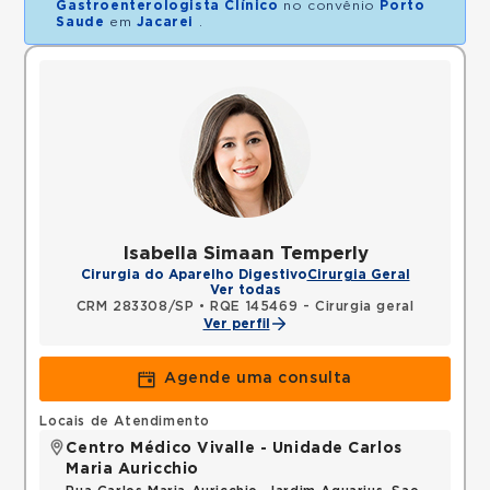
Gastroenterologista Clínico
no convênio
Porto
Saude
em
Jacarei
.
Isabella Simaan Temperly
Cirurgia do Aparelho Digestivo
Cirurgia Geral
Ver todas
CRM 283308/SP
•
RQE 145469 - Cirurgia geral
Ver perfil
Agende uma consulta
Locais de Atendimento
Centro Médico Vivalle - Unidade Carlos
Maria Auricchio