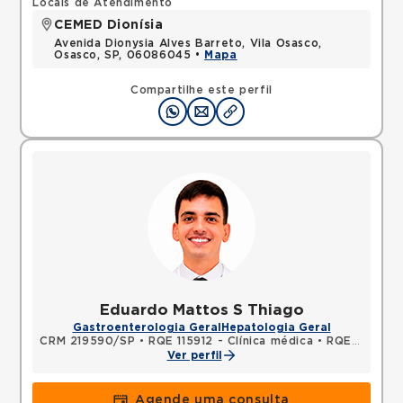
Locais de Atendimento
CEMED Dionísia
Avenida Dionysia Alves Barreto, Vila Osasco,
Osasco, SP, 06086045 •
Mapa
Compartilhe este perfil
Eduardo Mattos S Thiago
Gastroenterologia Geral
Hepatologia Geral
CRM 219590/SP
•
RQE 115912 - Clínica médica
•
RQE 145136 - Gastroenterologia
Ver perfil
Agende uma consulta