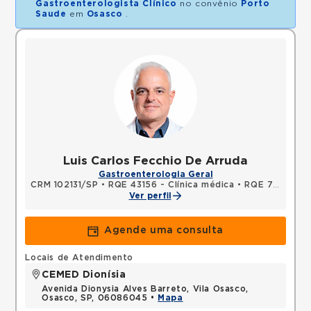
Gastroenterologista Clínico
no convênio
Porto
Saude
em
Osasco
.
Luis Carlos Fecchio De Arruda
Gastroenterologia Geral
CRM 102131/SP
•
RQE 43156 - Clínica médica
•
RQE 79505 - Gastroenterologia
Ver perfil
Agende uma consulta
Locais de Atendimento
CEMED Dionísia
Avenida Dionysia Alves Barreto, Vila Osasco,
Osasco, SP, 06086045 •
Mapa