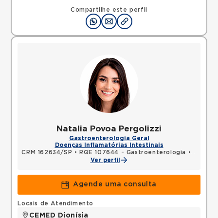
Compartilhe este perfil
Natalia Povoa Pergolizzi
Gastroenterologia Geral
Doenças Inflamatórias Intestinais
CRM 162634/SP
•
RQE 107644 - Gastroenterologia
•
RQE 140
Ver perfil
Agende uma consulta
Locais de Atendimento
CEMED Dionísia