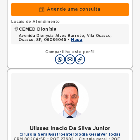
Agende uma consulta
Locais de Atendimento
CEMED Dionísia
Avenida Dionysia Alves Barreto, Vila Osasco,
Osasco, SP, 06086045 •
Mapa
Compartilhe este perfil
Ulisses Inacio Da Silva Junior
Cirurgia Geral
Gastroenterologia Geral
Ver todas
CRM 80204/SP
•
RQE 23682 - Cirurgia geral
•
RQE 23683 - Cirurgia do aparelho digestivo