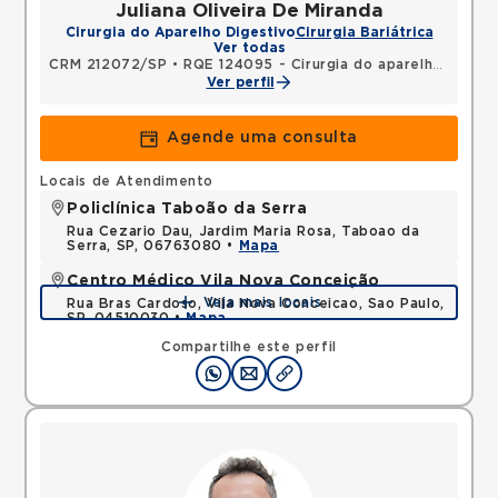
Juliana Oliveira De Miranda
Cirurgia do Aparelho Digestivo
Cirurgia Bariátrica
Ver todas
CRM 212072/SP
•
RQE 124095 - Cirurgia do aparelho digestivo
Ver perfil
Agende uma consulta
Locais de Atendimento
Policlínica Taboão da Serra
Rua Cezario Dau, Jardim Maria Rosa, Taboao da
Serra, SP, 06763080 •
Mapa
Centro Médico Vila Nova Conceição
Veja mais locais
Rua Bras Cardoso, Vila Nova Conceicao, Sao Paulo,
SP, 04510030 •
Mapa
Compartilhe este perfil