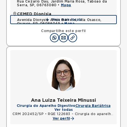
Rua Cezario Dau, Jardim Maria Rosa, Taboao da
Serra, SP, 06763080 •
Mapa
CEMED Dionísia
Veja mais locais
Avenida Dionysia Alves Barreto, Vila Osasco,
Osasco, SP, 06086045 •
Mapa
Compartilhe este perfil
Ana Luiza Teixeira Minussi
Cirurgia do Aparelho Digestivo
Cirurgia Bariátrica
Ver todas
CRM 202452/SP
•
RQE 122683 - Cirurgia do aparelho digestivo
Ver perfil