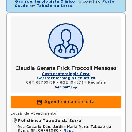
Gastroenterologista Clínico
no convênio
Porto
Saude
em
Taboão da Serra
.
Claudia Gerana Frick Troccoli Menezes
Gastroenterologia Geral
Gastroenterologia Pediátrica
CRM 69769/SP
•
RQE 104573 - Pediatria
Ver perfil
Agende uma consulta
Locais de Atendimento
Policlínica Taboão da Serra
Rua Cezario Dau, Jardim Maria Rosa, Taboao da
Serra, SP, 06763080 •
Mapa