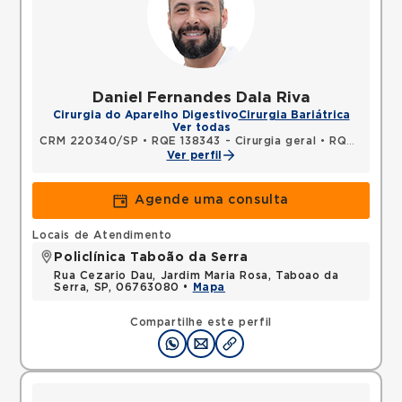
Daniel Fernandes Dala Riva
Cirurgia do Aparelho Digestivo
Cirurgia Bariátrica
Ver todas
CRM 220340/SP
•
RQE 138343 - Cirurgia geral
•
RQE 138344 - Cirurgia do aparelho digestivo
Ver perfil
Agende uma consulta
Locais de Atendimento
Policlínica Taboão da Serra
Rua Cezario Dau, Jardim Maria Rosa, Taboao da
Serra, SP, 06763080 •
Mapa
Compartilhe este perfil