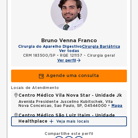
Bruno Venna Franco
Cirurgia do Aparelho Digestivo
Cirurgia Bariátrica
Ver todas
CRM 183500/SP
•
RQE 121157 - Cirurgia geral
Ver perfil
Agende uma consulta
Locais de Atendimento
Centro Médico Vila Nova Star - Unidade Jk
Avenida Presidente Juscelino Kubitschek, Vila
Nova Conceicao, Sao Paulo, SP, 04544000 •
Mapa
Centro Médico São Luiz Itaim - Unidade
Healthplace
Veja mais locais
Rua Doutor Alceu de Campos Rodrigues, Vila Nova
Conceicao, Sao Paulo, SP, 04544000 •
Mapa
Compartilhe este perfil