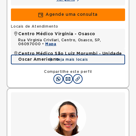
Agende uma consulta
Locais de Atendimento
Centro Médico Virgínia - Osasco
Rua Virginia Crivilari, Centro, Osasco, SP,
06097000 •
Mapa
Centro Médico São Luiz Morumbi - Unidade
Oscar Americano
Veja mais locais
Rua Engenheiro Oscar Americano, Morumbi, Sao
Paulo, SP, 05673050 •
Mapa
Compartilhe este perfil