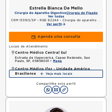
Estrella Bianca De Mello
Cirurgia do Aparelho Digestivo
Cirurgia de Fígado
Ver todas
CRM 153165/SP
•
RQE 82244 - Cirurgia do aparelho digestivo
Ver perfil
Agende uma consulta
Locais de Atendimento
Centro Médico Central Sul
Estrada de Itapecerica, Capao Redondo, Sao
Paulo, SP, 05858001 •
Mapa
Centro Médico Ifor - Unidade Américo
Brasiliense
Veja mais locais
Rua Americo Brasiliense, Centro, Sao Bernardo do
Campo, SP, 09715021 •
Mapa
Compartilhe este perfil