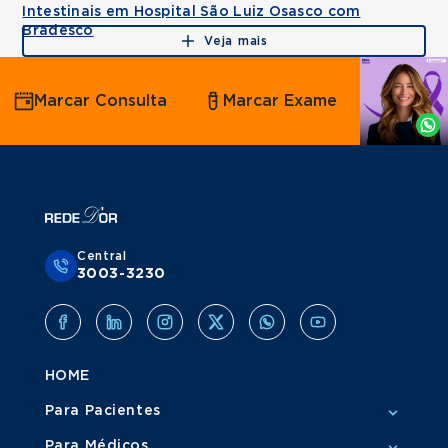
Intestinais em Hospital São Luiz Osasco com
Bradesco
Veja mais
Agende
Marcar Consulta
Marcar Exame
por
Whatsapp
Central
3003-3230
HOME
Para Pacientes
Para Médicos