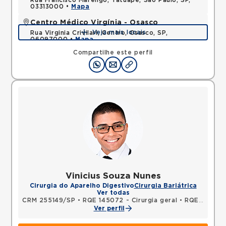
Rua Francisco Marengo, Tatuape, Sao Paulo, SP,
03313000 •
Mapa
Centro Médico Virgínia - Osasco
Veja mais locais
Rua Virginia Crivilari, Centro, Osasco, SP,
06097000 •
Mapa
Compartilhe este perfil
Vinicius Souza Nunes
Cirurgia do Aparelho Digestivo
Cirurgia Bariátrica
Ver todas
CRM 255149/SP
•
RQE 145072 - Cirurgia geral
•
RQE 151234 - Cirurgia do aparelho digestivo
Ver perfil