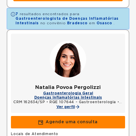
7
resultados encontrados para
Gastroenterologista de Doenças Inflamatórias
Intestinais
no convênio
Bradesco
em
Osasco
.
Natalia Povoa Pergolizzi
Gastroenterologia Geral
Doenças Inflamatórias Intestinais
CRM 162634/SP
•
RQE 107644 - Gastroenterologia
•
RQE 140
Ver perfil
Agende uma consulta
Locais de Atendimento