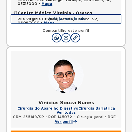
Rua Francisco Marengo, Tatuape, Sao Paulo, SP,
03313000 •
Mapa
Centro Médico Virgínia - Osasco
Veja mais locais
Rua Virginia Crivilari, Centro, Osasco, SP,
06097000 •
Mapa
Compartilhe este perfil
Vinicius Souza Nunes
Cirurgia do Aparelho Digestivo
Cirurgia Bariátrica
Ver todas
CRM 255149/SP
•
RQE 145072 - Cirurgia geral
•
RQE 151234 - Cirurgia do aparelho digestivo
Ver perfil