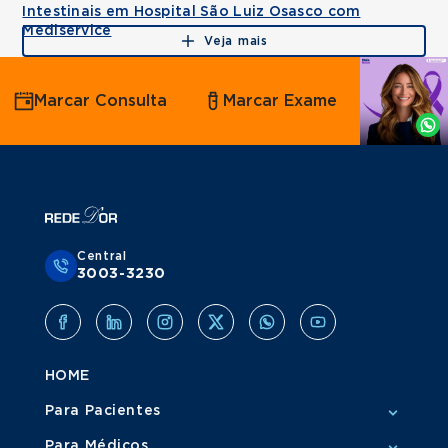
Intestinais em Hospital São Luiz Osasco com
Mediservice
Veja mais
Agende
Marcar Consulta
Marcar Exame
por
Whatsapp
Central
3003-3230
HOME
Para Pacientes
Para Médicos