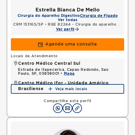
Estrella Bianca De Mello
Cirurgia do Aparelho Digestivo
Cirurgia de Fígado
Ver todas
CRM 153165/SP
•
RQE 82244 - Cirurgia do aparelho digestivo
Ver perfil
Agende uma consulta
Locais de Atendimento
Centro Médico Central Sul
Estrada de Itapecerica, Capao Redondo, Sao
Paulo, SP, 05858001 •
Mapa
Centro Médico Ifor - Unidade Américo
Brasiliense
Veja mais locais
Rua Americo Brasiliense, Centro, Sao Bernardo do
Campo, SP, 09715021 •
Mapa
Compartilhe este perfil