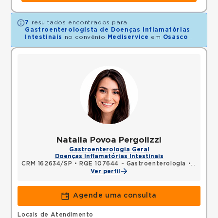
7
resultados encontrados para
Gastroenterologista de Doenças Inflamatórias
Intestinais
no convênio
Mediservice
em
Osasco
.
Natalia Povoa Pergolizzi
Gastroenterologia Geral
Doenças Inflamatórias Intestinais
CRM 162634/SP
•
RQE 107644 - Gastroenterologia
•
RQE 140
Ver perfil
Agende uma consulta
Locais de Atendimento