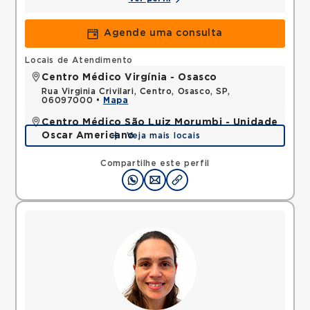
Agende uma consulta
Locais de Atendimento
Centro Médico Virgínia - Osasco
Rua Virginia Crivilari, Centro, Osasco, SP,
06097000 •
Mapa
Centro Médico São Luiz Morumbi - Unidade
Oscar Americano
Veja mais locais
Rua Engenheiro Oscar Americano, Morumbi, Sao
Paulo, SP, 05673050 •
Mapa
Compartilhe este perfil