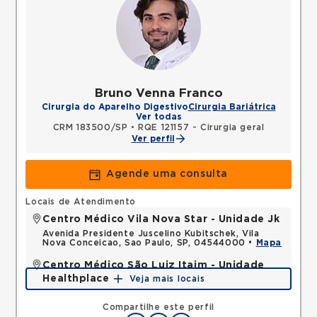
Bruno Venna Franco
Cirurgia do Aparelho Digestivo
Cirurgia Bariátrica
Ver todas
CRM 183500/SP
•
RQE 121157 - Cirurgia geral
Ver perfil
Agende uma consulta
Locais de Atendimento
Centro Médico Vila Nova Star - Unidade Jk
Avenida Presidente Juscelino Kubitschek, Vila
Nova Conceicao, Sao Paulo, SP, 04544000 •
Mapa
Centro Médico São Luiz Itaim - Unidade
Healthplace
Veja mais locais
Rua Doutor Alceu de Campos Rodrigues, Vila Nova
Conceicao, Sao Paulo, SP, 04544000 •
Mapa
Compartilhe este perfil