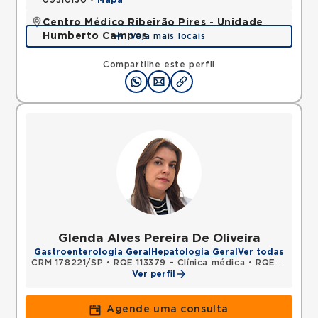
09310130 •
Mapa
Centro Médico Ribeirão Pires - Unidade
Humberto Campos
Veja mais locais
Avenida Humberto de Campos, Suissa, Ribeirao
Pires, SP, 09424600 •
Mapa
Compartilhe este perfil
Glenda Alves Pereira De Oliveira
Gastroenterologia Geral
Hepatologia Geral
Ver todas
CRM 178221/SP
•
RQE 113379 - Clínica médica
•
RQE 113380 - Gastroenterologia
Ver perfil
Agende uma consulta