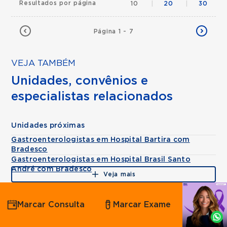
Resultados por página
10
|
20
|
30
Página 1 - 7
VEJA TAMBÉM
Unidades, convênios e
especialistas relacionados
Unidades próximas
Gastroenterologistas em Hospital Bartira com
Bradesco
Gastroenterologistas em Hospital Brasil Santo
André com Bradesco
Veja mais
Agende
Marcar Consulta
Marcar Exame
por
Whatsapp