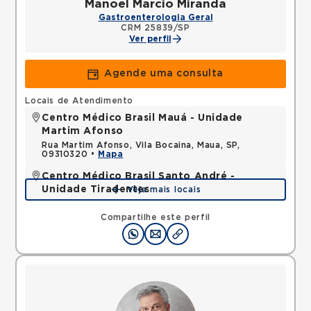
Manoel Marcio Miranda
Gastroenterologia Geral
CRM 25839/SP
Ver perfil
Agende uma consulta
Locais de Atendimento
Centro Médico Brasil Mauá - Unidade
Martim Afonso
Rua Martim Afonso, Vila Bocaina, Maua, SP,
09310320 •
Mapa
Centro Médico Brasil Santo André -
Unidade Tiradentes
Veja mais locais
Rua Tiradentes, Vila Dora, Santo Andre, SP,
09030560 •
Mapa
Compartilhe este perfil