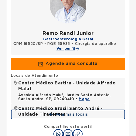
Remo Randi Junior
Gastroenterologia Geral
CRM 16520/SP
•
RQE 55935 - Cirurgia do aparelho digestivo
Ver perfil
Agende uma consulta
Locais de Atendimento
Centro Médico Bartira - Unidade Alfredo
Maluf
Avenida Alfredo Maluf, Jardim Santo Antonio,
Santo Andre, SP, 09240410 •
Mapa
Centro Médico Brasil Santo André -
Unidade Tiradentes
Veja mais locais
Rua Tiradentes, Vila Dora, Santo Andre, SP,
09030560 •
Mapa
Compartilhe este perfil