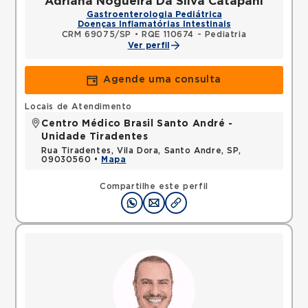
Adriana Nogueira Da Silva Catapani
Gastroenterologia Pediátrica
Doenças Inflamatórias Intestinais
CRM 69075/SP
•
RQE 110674 - Pediatria
Ver perfil
Agende uma consulta
Locais de Atendimento
Centro Médico Brasil Santo André -
Unidade Tiradentes
Rua Tiradentes, Vila Dora, Santo Andre, SP,
09030560 •
Mapa
Compartilhe este perfil