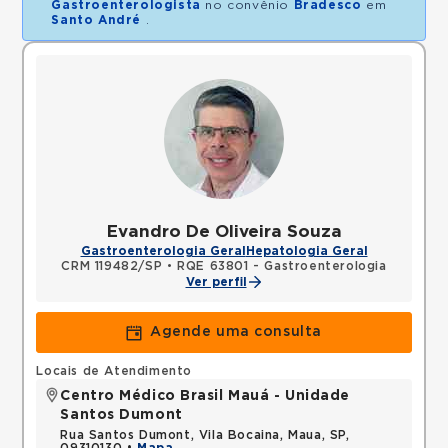
Gastroenterologista
no convênio
Bradesco
em
Santo André
.
Evandro De Oliveira Souza
Gastroenterologia Geral
Hepatologia Geral
CRM 119482/SP
•
RQE 63801 - Gastroenterologia
Ver perfil
Agende uma consulta
Locais de Atendimento
Centro Médico Brasil Mauá - Unidade
Santos Dumont
Rua Santos Dumont, Vila Bocaina, Maua, SP,