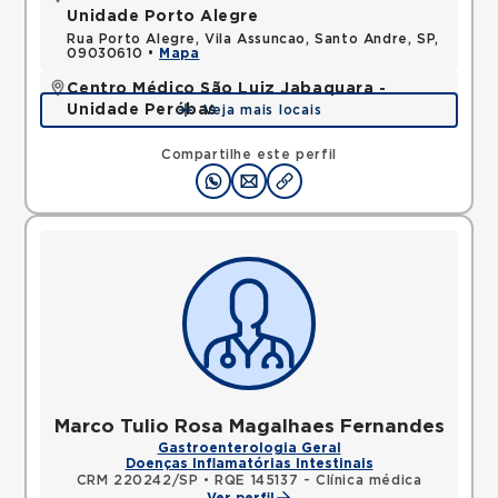
Unidade Porto Alegre
Rua Porto Alegre, Vila Assuncao, Santo Andre, SP,
09030610 •
Mapa
Centro Médico São Luiz Jabaquara -
Unidade Peróbas
Veja mais locais
Rua das Perobas, Jabaquara, Sao Paulo, SP,
04321120 •
Mapa
Compartilhe este perfil
Marco Tulio Rosa Magalhaes Fernandes
Gastroenterologia Geral
Doenças Inflamatórias Intestinais
CRM 220242/SP
•
RQE 145137 - Clínica médica