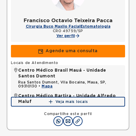
Francisco Octavio Teixeira Pacca
Cirurgia Buco Maxilo Facial
Estomatologia
CRO 49759/SP
Ver perfil
Agende uma consulta
Locais de Atendimento
Centro Médico Brasil Mauá - Unidade
Santos Dumont
Rua Santos Dumont, Vila Bocaina, Maua, SP,
09310130 •
Mapa
Centro Médico Bartira - Unidade Alfredo
Maluf
Veja mais locais
Avenida Alfredo Maluf, Jardim Santo Antonio,
Santo Andre, SP, 09240410 •
Mapa
Compartilhe este perfil