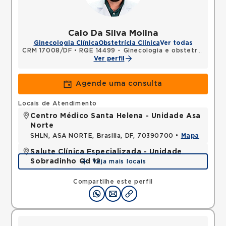
Caio Da Silva Molina
Ginecologia Clínica
Obstetrícia Clínica
Ver todas
CRM 17008/DF
•
RQE 14499 - Ginecologia e obstetrícia
Ver perfil
Agende uma consulta
Locais de Atendimento
Centro Médico Santa Helena - Unidade Asa
Norte
SHLN, ASA NORTE, Brasilia, DF, 70390700 •
Mapa
Salute Clínica Especializada - Unidade
Sobradinho Qd 12
Veja mais locais
QUADRA, SOBRADINHO, Brasilia, DF, 73010120 •
Mapa
Compartilhe este perfil