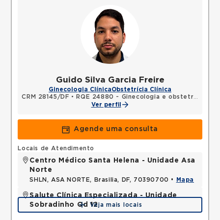
Guido Silva Garcia Freire
Ginecologia Clínica
Obstetrícia Clínica
CRM 28145/DF
•
RQE 24880 - Ginecologia e obstetrícia
Ver perfil
Agende uma consulta
Locais de Atendimento
Centro Médico Santa Helena - Unidade Asa
Norte
SHLN, ASA NORTE, Brasilia, DF, 70390700 •
Mapa
Salute Clínica Especializada - Unidade
Sobradinho Qd 12
Veja mais locais
QUADRA, SOBRADINHO, Brasilia, DF, 73010120 •