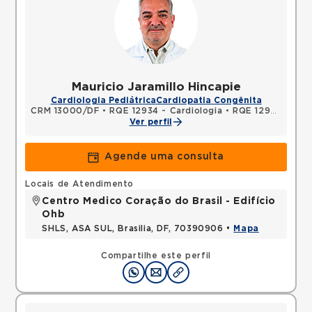
Mauricio Jaramillo Hincapie
Cardiologia Pediátrica
Cardiopatia Congênita
CRM 13000/DF
•
RQE 12934 - Cardiologia
•
RQE 12935 - Pediatria
Ver perfil
Agende uma consulta
Locais de Atendimento
Centro Medico Coração do Brasil - Edifício
Ohb
SHLS, ASA SUL, Brasilia, DF, 70390906 •
Mapa
Compartilhe este perfil