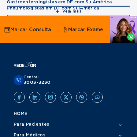
Gastroenterologistas em DF com SulAmérica
Pneumologistas em DF com SulAmérica
Veja mais
Agende
Marcar Consulta
Marcar Exame
por
Whatsapp
Central
3003-3230
HOME
Para Pacientes
Para Médicos