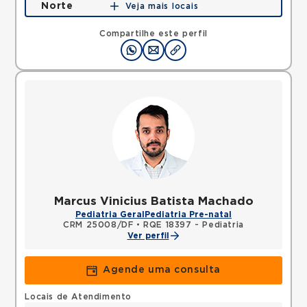
Norte
Veja mais locais
STN, ASA NORTE, Brasilia, DF, 70770909 •
Mapa
Compartilhe este perfil
Marcus Vinicius Batista Machado
Pediatria Geral
Pediatria Pre-natal
CRM 25008/DF
•
RQE 18397 - Pediatria
Ver perfil
Agende uma consulta
Locais de Atendimento