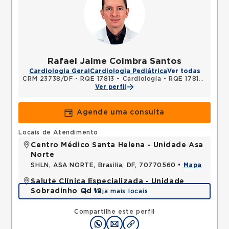
Rafael Jaime Coimbra Santos
Cardiologia Geral
Cardiologia Pediátrica
Ver todas
CRM 23738/DF
•
RQE 17813 - Cardiologia
•
RQE 17814 - Clínica médica
Ver perfil
Agende uma consulta
Locais de Atendimento
Centro Médico Santa Helena - Unidade Asa
Norte
SHLN, ASA NORTE, Brasilia, DF, 70770560 •
Mapa
Salute Clínica Especializada - Unidade
Sobradinho Qd 12
Veja mais locais
QUADRA, SOBRADINHO, Brasilia, DF, 73010120 •
Mapa
Compartilhe este perfil