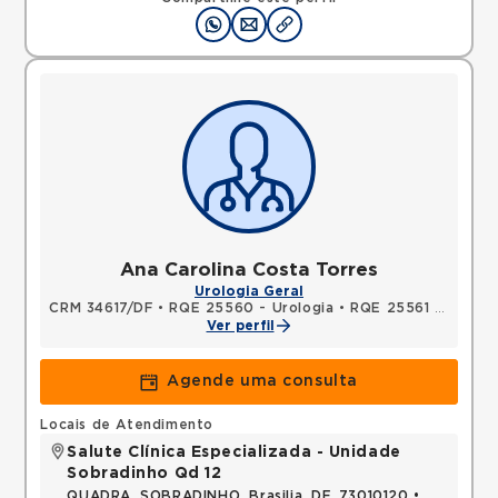
Ana Carolina Costa Torres
Urologia Geral
CRM 34617/DF
•
RQE 25560 - Urologia
•
RQE 25561 - Cirurgia geral
Ver perfil
Agende uma consulta
Locais de Atendimento
Salute Clínica Especializada - Unidade
Sobradinho Qd 12
QUADRA, SOBRADINHO, Brasilia, DF, 73010120 •