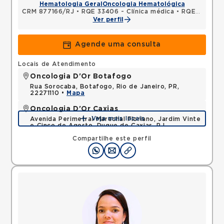
Hematologia Geral
Oncologia Hematológica
CRM 877166/RJ
•
RQE 33406 - Clínica médica
•
RQE 33407 - Hematologia e hemoterapia
Ver perfil
Agende uma consulta
Locais de Atendimento
Oncologia D'Or Botafogo
Rua Sorocaba, Botafogo, Rio de Janeiro, PR,
22271110 •
Mapa
Oncologia D'Or Caxias
Veja mais locais
Avenida Perimetral Marechal Floriano, Jardim Vinte
e Cinco de Agosto, Duque de Caxias, RJ,
25075025 •
Mapa
Compartilhe este perfil