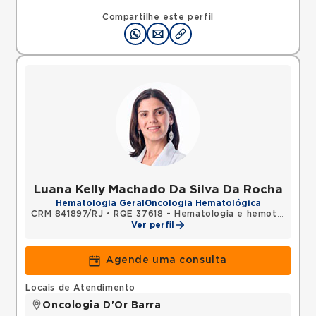
Rua Agostinho Coelho, Campo Grande, Rio de
Janeiro, RJ, 23050310 •
Mapa
Compartilhe este perfil
Luana Kelly Machado Da Silva Da Rocha
Hematologia Geral
Oncologia Hematológica
CRM 841897/RJ
•
RQE 37618 - Hematologia e hemoterapia
Ver perfil
Agende uma consulta
Locais de Atendimento
Oncologia D'Or Barra