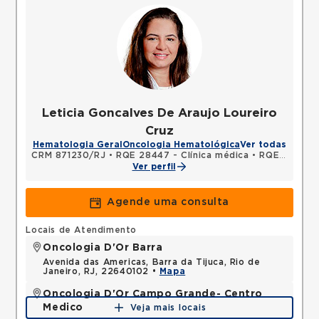
Leticia Goncalves De Araujo Loureiro
Cruz
Hematologia Geral
Oncologia Hematológica
Ver todas
CRM 871230/RJ
•
RQE 28447 - Clínica médica
•
RQE 28448 - Hematologia e hemoterapia
Ver perfil
Agende uma consulta
Locais de Atendimento
Oncologia D'Or Barra
Avenida das Americas, Barra da Tijuca, Rio de
Janeiro, RJ, 22640102 •
Mapa
Oncologia D'Or Campo Grande- Centro
Medico
Veja mais locais