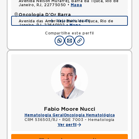
Avenida Nelson Mufarrej, Barra da Tijuca, Rio de
Janeiro, RJ, 22775050 •
Mapa
Oncologia D'Or Barra
Veja mais locais
Avenida das Americas, Barra da Tijuca, Rio de
Janeiro, RJ, 22640102 •
Mapa
Compartilhe este perfil
Fabio Moore Nucci
Hematologia Geral
Oncologia Hematológica
CRM 536503/RJ
•
RQE 7003 - Hematologia
Ver perfil