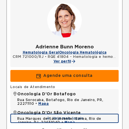
Adrienne Bunn Moreno
Hematologia Geral
Oncologia Hematológica
CRM 721000/RJ
•
RQE 41804 - Hematologia e hemoterapia
Ver perfil
Agende uma consulta
Locais de Atendimento
Oncologia D'Or Botafogo
Rua Sorocaba, Botafogo, Rio de Janeiro, PR,
22271110 •
Mapa
Oncologia D'Or São Vicente
Veja mais locais
Rua Marques de Sao Vicente, Gavea, Rio de
Janeiro, RJ, 22451040 •
Mapa