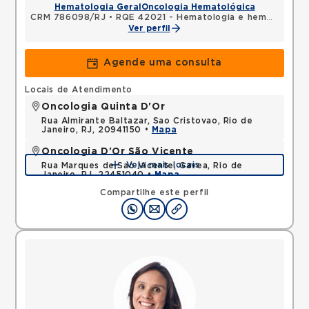
Hematologia Geral
Oncologia Hematológica
CRM 786098/RJ
•
RQE 42021 - Hematologia e hemoterapia
Ver perfil
Agende uma consulta
Locais de Atendimento
Oncologia Quinta D'Or
Rua Almirante Baltazar, Sao Cristovao, Rio de
Janeiro, RJ, 20941150 •
Mapa
Oncologia D'Or São Vicente
Veja mais locais
Rua Marques de Sao Vicente, Gavea, Rio de
Janeiro, RJ, 22451040 •
Mapa
Compartilhe este perfil