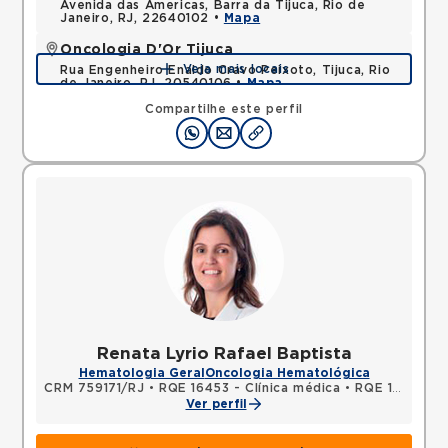
Avenida das Americas, Barra da Tijuca, Rio de
Janeiro, RJ, 22640102 •
Mapa
Oncologia D'Or Tijuca
Veja mais locais
Rua Engenheiro Enaldo Cravo Peixoto, Tijuca, Rio
de Janeiro, RJ, 20540106 •
Mapa
Compartilhe este perfil
Renata Lyrio Rafael Baptista
Hematologia Geral
Oncologia Hematológica
CRM 759171/RJ
•
RQE 16453 - Clínica médica
•
RQE 16454 - Hematologia e hemoterapia
Ver perfil