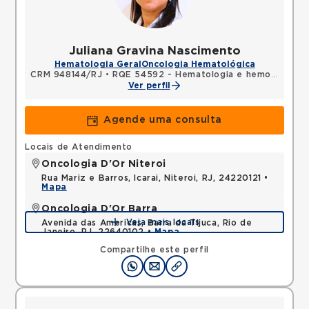
Juliana Gravina Nascimento
Hematologia Geral
Oncologia Hematológica
CRM 948144/RJ
•
RQE 54592 - Hematologia e hemoterapia
Ver perfil
Agende uma consulta
Locais de Atendimento
Oncologia D'Or Niteroi
Rua Mariz e Barros, Icarai, Niteroi, RJ, 24220121 •
Mapa
Oncologia D'Or Barra
Veja mais locais
Avenida das Americas, Barra da Tijuca, Rio de
Janeiro, RJ, 22640102 •
Mapa
Compartilhe este perfil