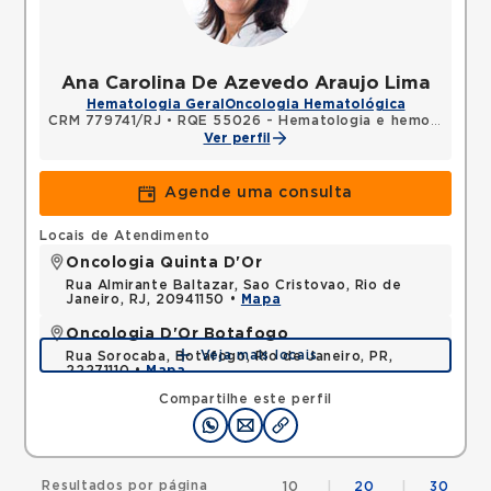
Ana Carolina De Azevedo Araujo Lima
Hematologia Geral
Oncologia Hematológica
CRM 779741/RJ
•
RQE 55026 - Hematologia e hemoterapia
Ver perfil
Agende uma consulta
Locais de Atendimento
Oncologia Quinta D'Or
Rua Almirante Baltazar, Sao Cristovao, Rio de
Janeiro, RJ, 20941150 •
Mapa
Oncologia D'Or Botafogo
Veja mais locais
Rua Sorocaba, Botafogo, Rio de Janeiro, PR,
22271110 •
Mapa
Compartilhe este perfil
Resultados por página
10
|
20
|
30