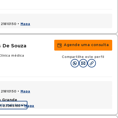
, 21810150 •
Mapa
Agende uma consulta
s De Souza
línica médica
Compartilhe este perfil
, 21810150 •
Mapa
o Grande
eja mais locais
RJ, 23045160 •
Mapa