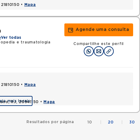
, 21810150 •
Mapa
Agende uma consulta
a
o
Ver todas
topedia e traumatologia
Compartilhe este perfil
, 21810150 •
Mapa
eja mais locais
neiro, RJ, 20941150 •
Mapa
Resultados por página
10
|
20
|
30