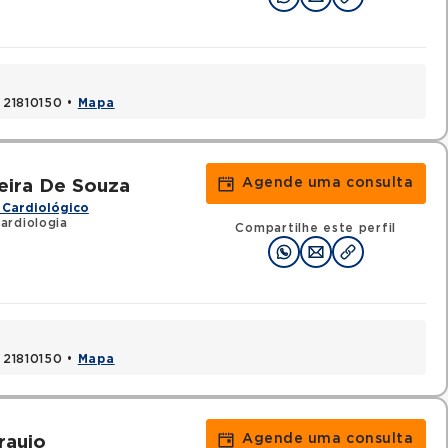
, 21810150 •
Mapa
Agende uma consulta
eira De Souza
 Cardiológico
ardiologia
Compartilhe este perfil
, 21810150 •
Mapa
Agende uma consulta
raujo