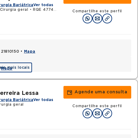
rurgia Bariátrica
Ver todas
irurgia geral
•
RQE 47740 - Cirurgia do aparelho digestivo
Compartilhe este perfil
, 21810150 •
Mapa
eja mais locais
•
Mapa
Agende uma consulta
erreira Lessa
rurgia Bariátrica
Ver todas
rurgia geral
Compartilhe este perfil