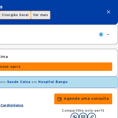
s
Cirurgião Geral
Ver mais
1
xima
usque agora
ênio
Saude Caixa
em
Hospital Bangu
.
Agende uma consulta
 Cardiológico
Compartilhe este perfil