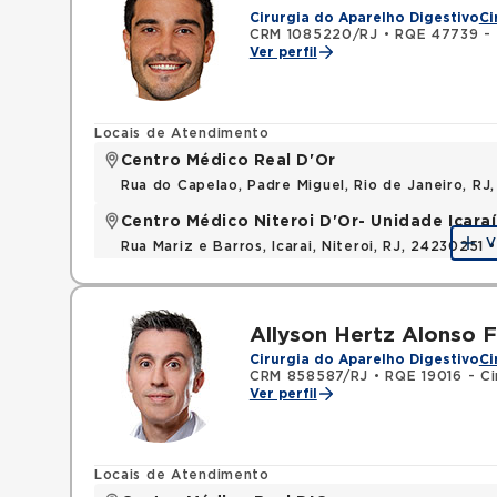
Cirurgia do Aparelho Digestivo
Ci
CRM 1085220/RJ
•
RQE 47739 - C
Ver perfil
Locais de Atendimento
Centro Médico Real D'Or
Rua do Capelao, Padre Miguel, Rio de Janeiro, RJ
Centro Médico Niteroi D'Or- Unidade Icaraí
V
Rua Mariz e Barros, Icarai, Niteroi, RJ, 24230251 
Allyson Hertz Alonso F
Cirurgia do Aparelho Digestivo
Ci
CRM 858587/RJ
•
RQE 19016 - Ci
Ver perfil
Locais de Atendimento