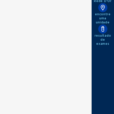
Rede D'Or
encontre
uma
unidade
resultado
de
exames