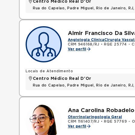
Centro Médico Real D'Or
Rua do Capelao, Padre Miguel, Rio de Janeiro, RJ
Almir Francisco Da Sil
Angiologia Clínica
Cirurgia Vascul
CRM 946168/RJ
•
RQE 25774 - Ci
Ver perfil
Locais de Atendimento
Centro Médico Real D'Or
Rua do Capelao, Padre Miguel, Rio de Janeiro, RJ
Ana Carolina Robadelo 
Otorrinolaringologia Geral
CRM 1161407/RJ
•
RQE 57769 - Ot
Ver perfil