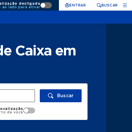
alização desligada
ENTRAR
BUSCAR
e ao lado para ativar
de Caixa em
Buscar
localização
rto de você