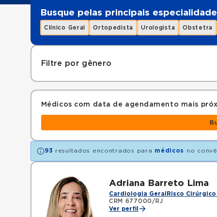
Busque pelas principais especialidade
Clínico Geral
Ortopedista
Urologista
Obstetra
Filtre por gênero
Médicos com data de agendamento mais pró
B
93
resultados encontrados para
médicos
no conv
Adriana Barreto Lima
Cardiologia Geral
Risco Cirúrgico
CRM 677000/RJ
Ver perfil