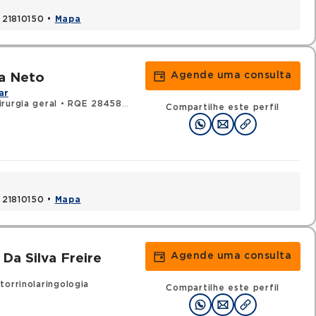
, 21810150 •
Mapa
Agende uma consulta
va Neto
ar
rurgia geral
•
RQE 28458 - Cirurgia vascular
Compartilhe este perfil
, 21810150 •
Mapa
Agende uma consulta
Da Silva Freire
orrinolaringologia
Compartilhe este perfil