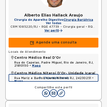
Alberto Elias Hallack Araujo
Cirurgia do Aparelho Digestivo
Cirurgia Bariátrica
Ver todas
CRM 1085220/RJ
•
RQE 47739 - Cirurgia geral
•
RQE 47740 - Cirurgia do aparelho digestivo
Ver perfil
Agende uma consulta
Locais de Atendimento
Centro Médico Real D'Or
Rua do Capelao, Padre Miguel, Rio de Janeiro, RJ,
21810150 •
Mapa
Centro Médico Niteroi D'Or- Unidade Icaraí
Veja mais locais
Rua Mariz e Barros, Icarai, Niteroi, RJ, 24230251 •
Mapa
Compartilhe este perfil