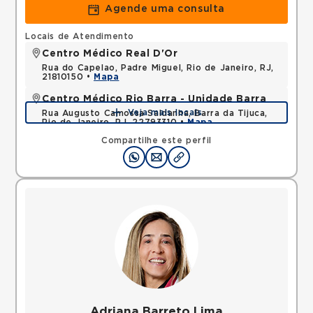
Agende uma consulta
Locais de Atendimento
Centro Médico Real D'Or
Rua do Capelao, Padre Miguel, Rio de Janeiro, RJ,
21810150 •
Mapa
Centro Médico Rio Barra - Unidade Barra
Veja mais locais
Rua Augusto Camossa Saldanha, Barra da Tijuca,
Rio de Janeiro, RJ, 22793310 •
Mapa
Compartilhe este perfil
Adriana Barreto Lima