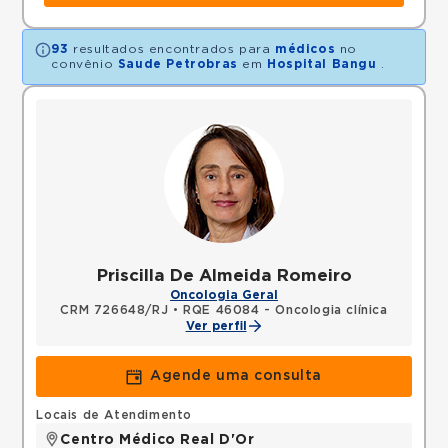
93
resultados encontrados para
médicos
no
convênio
Saude Petrobras
em
Hospital Bangu
.
Priscilla De Almeida Romeiro
Oncologia Geral
CRM 726648/RJ
•
RQE 46084 - Oncologia clínica
Ver perfil
Agende uma consulta
Locais de Atendimento
Centro Médico Real D'Or