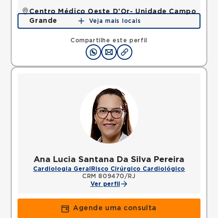
Centro Médico Oeste D'Or- Unidade Campo
Grande
Veja mais locais
Rua Olinda Ellis, Campo Grande, Rio de Janeiro, RJ,
23045160 •
Mapa
Compartilhe este perfil
Ana Lucia Santana Da Silva Pereira
Cardiologia Geral
Risco Cirúrgico Cardiológico
CRM 809470/RJ
Ver perfil
Agende uma consulta