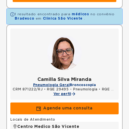
1 resultado encontrado para
médicos
no convênio
Bradesco
em
Clínica São Vicente
.
Camilla Silva Miranda
Pneumologia Geral
Broncoscopia
CRM 871222/RJ
•
RQE 29495 - Pneumologia
•
RQE 29496 - Clínica médica
Ver perfil
Agende uma consulta
Locais de Atendimento
Centro Medico São Vicente