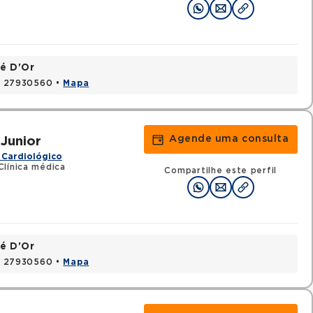
é D'Or
J, 27930560 •
Mapa
Agende uma consulta
Junior
 Cardiológico
línica médica
Compartilhe este perfil
é D'Or
J, 27930560 •
Mapa