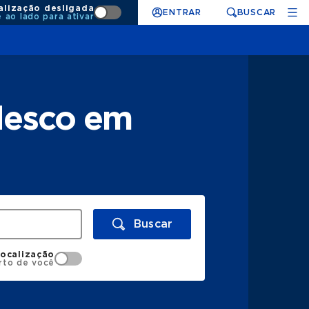
alização desligada
ENTRAR
BUSCAR
e ao lado para ativar
desco em
Buscar
localização
rto de você