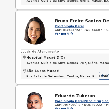
Avenida Aluizio da Silva Gomes, Gloria, Macae, R
Bruna Freire Santos D
Proctologia Geral
CRM 1113623/RJ
•
RQE 56697 - C
Ver perfil
Locais de Atendimento
Hospital Macaé D'Or
Avenida Aluízio da Silva Gomes, 787, Glória, Mac
São Lucas Macaé
V
Rua Sete de Setembro, Centro, Macae, RJ, 2791
Eduardo Zukeran
Cardiologia Geral
Risco Cirúrgico
CRM 791709/RJ
•
RQE 19022 - Me
Ver perfil