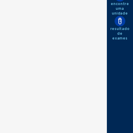
encontre
uma
unidade
resultado
de
exames