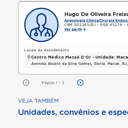
Hugo De Oliveira Freix
Angiologia Clínica
Cirurgia Endov
CRM 1102265/RJ
•
RQE 45279 - C
Ver perfil
Locais de Atendimento
Centro Médico Macaé D'Or - Unidade: Maca
Avenida Aluizio da Silva Gomes, Gloria, Macae, R
Página 1 - 2
VEJA TAMBÉM
Unidades, convênios e espec