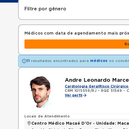
Filtre por gênero
Médicos com data de agendamento mais pró
B
11
resultados encontrados para
médicos
no convê
Andre Leonardo Marcel
Cardiologia Geral
Risco Cirúrgico
CRM 1015559/RJ
•
RQE 51549 - C
Ver perfil
Locais de Atendimento
Centro Médico Macaé D'Or - Unidade: Maca