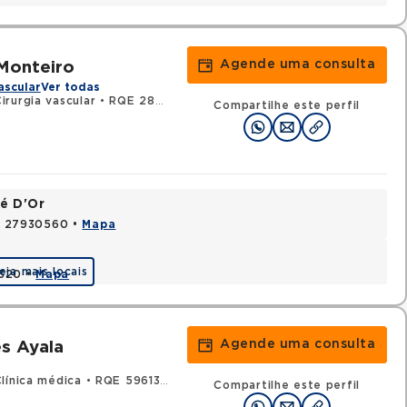
Agende uma consulta
Monteiro
ascular
Ver todas
rurgia vascular
•
RQE 28536 - Cirurgia geral
Compartilhe este perfil
é D'Or
J, 27930560 •
Mapa
eja mais locais
0320 •
Mapa
Agende uma consulta
s Ayala
línica médica
•
RQE 59613 - Cardiologia
Compartilhe este perfil