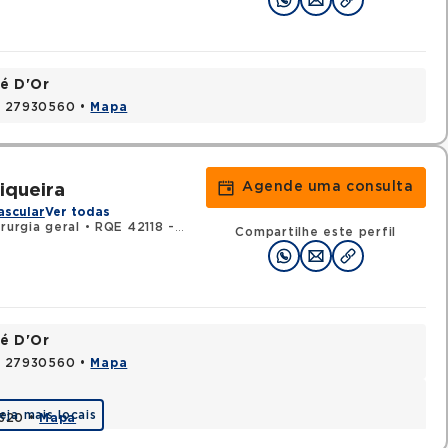
é D'Or
J, 27930560 •
Mapa
Agende uma consulta
iqueira
ascular
Ver todas
rurgia geral
•
RQE 42118 - Cirurgia vascular
Compartilhe este perfil
é D'Or
J, 27930560 •
Mapa
eja mais locais
0320 •
Mapa