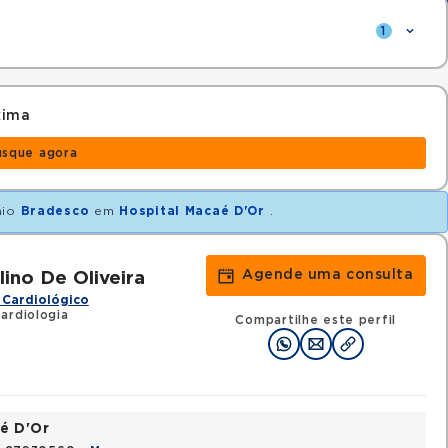
1
xima
usque agora
nio
Bradesco
em
Hospital Macaé D'Or
.
Agende uma consulta
ino De Oliveira
 Cardiológico
ardiologia
Compartilhe este perfil
é D'Or