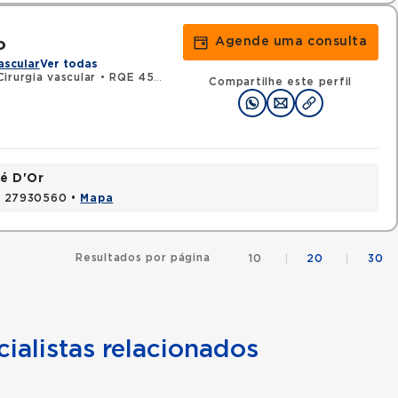
Agende uma consulta
o
ascular
Ver todas
irurgia vascular
•
RQE 45283 - Cirurgia geral
Compartilhe este perfil
é D'Or
J, 27930560 •
Mapa
Resultados por página
10
|
20
|
30
ialistas relacionados