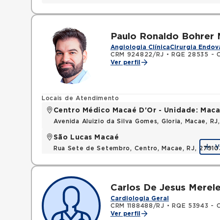
Paulo Ronaldo Bohrer 
Angiologia Clínica
Cirurgia Endov
CRM 924822/RJ
•
RQE 28535 - Ci
Ver perfil
Locais de Atendimento
Centro Médico Macaé D'Or - Unidade: Maca
Avenida Aluizio da Silva Gomes, Gloria, Macae, R
São Lucas Macaé
V
Rua Sete de Setembro, Centro, Macae, RJ, 2791
Carlos De Jesus Merele
Cardiologia Geral
CRM 1188488/RJ
•
RQE 53943 - C
Ver perfil