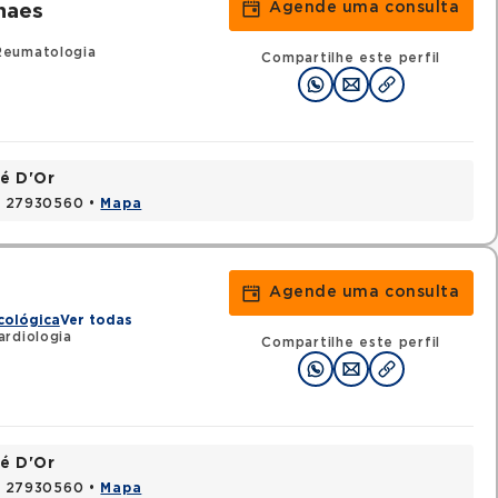
Agende uma consulta
haes
Reumatologia
Compartilhe este perfil
é D'Or
J, 27930560 •
Mapa
Agende uma consulta
cológica
Ver todas
ardiologia
Compartilhe este perfil
é D'Or
J, 27930560 •
Mapa