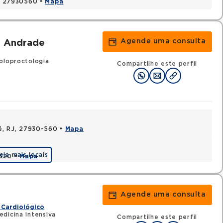
J, 27930560 •
Mapa
Agende uma consulta
e Andrade
oloproctologia
Compartilhe este perfil
aé, RJ, 27930-560 •
Mapa
eja mais locais
0320 •
Mapa
Agende uma consulta
 Cardiológico
dicina intensiva
Compartilhe este perfil