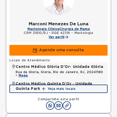
Marconi Menezes De Luna
Mastologia Clínica
Cirurgia de Mama
CRM 21810/RJ
•
RQE 42316 - Mastologia
Ver perfil
Agende uma consulta
Locais de Atendimento
Centro Médico Glória D'Or- Unidade Glória
Rua da Gloria, Gloria, Rio de Janeiro, RJ, 20241180
•
Mapa
Centro Médico Quinta D'Or - Unidade
Quinta Park
Veja mais locais
Rua Almirante Baltazar, Sao Cristovao, Rio de
Janeiro, RJ, 20941150 •
Mapa
Compartilhe este perfil