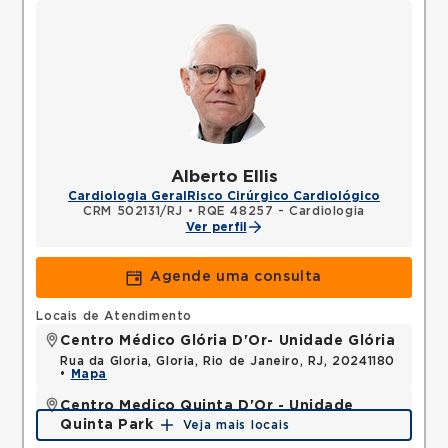
Alberto Ellis
Cardiologia Geral
Risco Cirúrgico Cardiológico
CRM 502131/RJ
•
RQE 48257 - Cardiologia
Ver perfil
Agende uma consulta
Locais de Atendimento
Centro Médico Glória D'Or- Unidade Glória
Rua da Gloria, Gloria, Rio de Janeiro, RJ, 20241180
•
Mapa
Centro Medico Quinta D'Or - Unidade
Quinta Park
Veja mais locais
Rua Almirante Baltazar, Sao Cristovao, Rio de