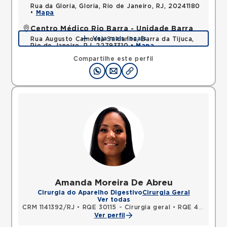
Rua da Gloria, Gloria, Rio de Janeiro, RJ, 20241180
•
Mapa
Centro Médico Rio Barra - Unidade Barra
Veja mais locais
Rua Augusto Camossa Saldanha, Barra da Tijuca,
Rio de Janeiro, RJ, 22793310 •
Mapa
Compartilhe este perfil
Amanda Moreira De Abreu
Cirurgia do Aparelho Digestivo
Cirurgia Geral
Ver todas
CRM 1141392/RJ
•
RQE 30115 - Cirurgia geral
•
RQE 47274 - Cirurgia oncológica
Ver perfil