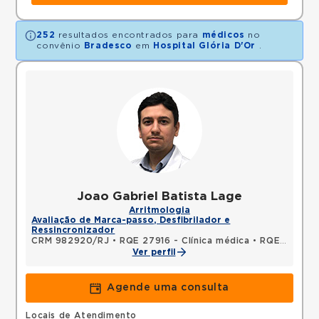
252
resultados encontrados para
médicos
no
convênio
Bradesco
em
Hospital Glória D'Or
.
Joao Gabriel Batista Lage
Arritmologia
Avaliação de Marca-passo, Desfibrilador e
Ressincronizador
CRM 982920/RJ
•
RQE 27916 - Clínica médica
•
RQE 28595 - Cardiologia
Ver perfil
Agende uma consulta
Locais de Atendimento