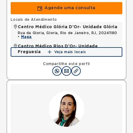
Agende uma consulta
Locais de Atendimento
Centro Médico Glória D'Or- Unidade Glória
Rua da Gloria, Gloria, Rio de Janeiro, RJ, 20241180
•
Mapa
Centro Médico Rios D'Or- Unidade
Freguesia
Veja mais locais
Estrada dos Tres Rios, Freguesia Jacarepagua, Rio
de Janeiro, RJ, 22745005 •
Mapa
Compartilhe este perfil