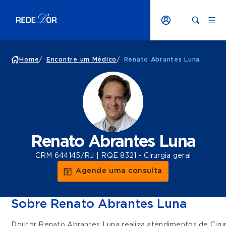
Home
/
Encontre um Médico
/
Renato Abrantes Luna
Renato Abrantes Luna
CRM 644145/RJ | RQE 8321 - Cirurgia geral
Agende uma consulta
Sobre Renato Abrantes Luna
Doutor Renato Abrantes Luna realiza atendimentos de
Ciru