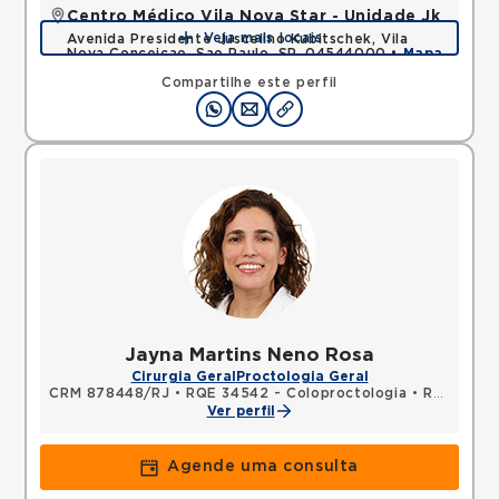
Centro Médico Vila Nova Star - Unidade Jk
Veja mais locais
Avenida Presidente Juscelino Kubitschek, Vila
Nova Conceicao, Sao Paulo, SP, 04544000 •
Mapa
Compartilhe este perfil
Jayna Martins Neno Rosa
Cirurgia Geral
Proctologia Geral
CRM 878448/RJ
•
RQE 34542 - Coloproctologia
•
RQE 34543 - Cirurgia geral
Ver perfil
Agende uma consulta