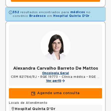
352
resultados encontrados para
médicos
no
convênio
Bradesco
em
Hospital Quinta D'Or
.
Alexandra Carvalho Barreto De Mattos
Oncologia Geral
CRM 821764/RJ
•
RQE 19773 - Clínica médica
•
RQE 19774 - Oncologia clínica
Ver perfil
Agende uma consulta
Locais de Atendimento
Hospital Quinta D'Or