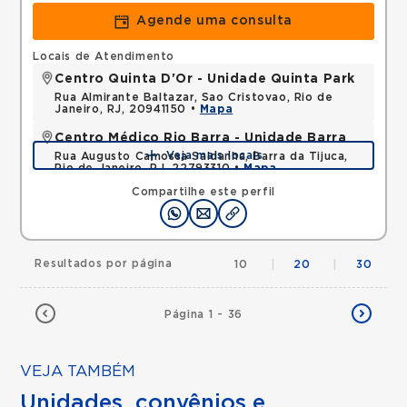
Agende uma consulta
Locais de Atendimento
Centro Quinta D'Or - Unidade Quinta Park
Rua Almirante Baltazar, Sao Cristovao, Rio de
Janeiro, RJ, 20941150 •
Mapa
Centro Médico Rio Barra - Unidade Barra
Veja mais locais
Rua Augusto Camossa Saldanha, Barra da Tijuca,
Rio de Janeiro, RJ, 22793310 •
Mapa
Compartilhe este perfil
Resultados por página
10
|
20
|
30
Página 1 - 36
VEJA TAMBÉM
Unidades, convênios e