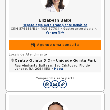
Elizabeth Balbi
Hepatologia Geral
Transplante Hepático
CRM 576939/RJ
•
RQE 57704 - Gastroenterologia
•
RQE 579
Ver perfil
Agende uma consulta
Locais de Atendimento
Centro Quinta D'Or - Unidade Quinta Park
Rua Almirante Baltazar, Sao Cristovao, Rio de
Janeiro, RJ, 20941150 •
Mapa
Compartilhe este perfil