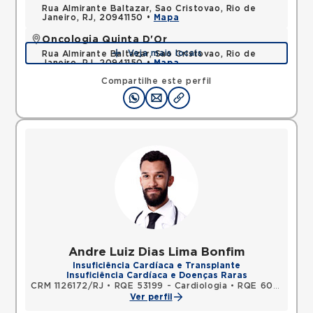
Rua Almirante Baltazar, Sao Cristovao, Rio de
Janeiro, RJ, 20941150 •
Mapa
Oncologia Quinta D'Or
Veja mais locais
Rua Almirante Baltazar, Sao Cristovao, Rio de
Janeiro, RJ, 20941150 •
Mapa
Compartilhe este perfil
Andre Luiz Dias Lima Bonfim
Insuficiência Cardíaca e Transplante
Insuficiência Cardíaca e Doenças Raras
CRM 1126172/RJ
•
RQE 53199 - Cardiologia
•
RQE 60996 - Clínica médica
Ver perfil