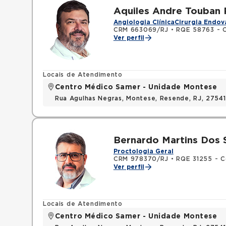
Aquiles Andre Touban
Angiologia Clínica
Cirurgia Endov
CRM 663069/RJ
•
RQE 58763 - Ci
Ver perfil
Locais de Atendimento
Centro Médico Samer - Unidade Montese
Rua Agulhas Negras, Montese, Resende, RJ, 2754
Bernardo Martins Dos 
Proctologia Geral
CRM 978370/RJ
•
RQE 31255 - C
Ver perfil
Locais de Atendimento
Centro Médico Samer - Unidade Montese