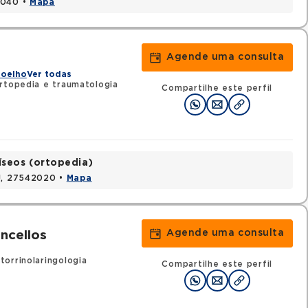
1040 •
Mapa
Agende uma consulta
Joelho
Ver todas
topedia e traumatologia
Compartilhe este perfil
seos (ortopedia)
RJ, 27542020 •
Mapa
Agende uma consulta
ncellos
orrinolaringologia
Compartilhe este perfil