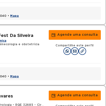
1040 •
Mapa
Agende uma consulta
est Da Silveira
ínica
inecologia e obstetrícia
Compartilhe este perfil
1040 •
Mapa
Agende uma consulta
avares
rologia
•
RQE 32685 - Cirurgia geral