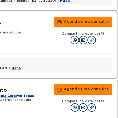
Julieta, Resende, RJ, 27520301 •
Mapa
Agende uma consulta
s
ermatologia
Compartilhe este perfil
1040 •
Mapa
Agende uma consulta
nto
gia Geral
Ver todas
astroenterologia
Compartilhe este perfil