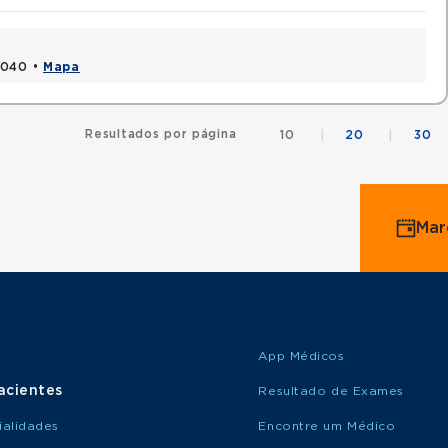
1040 •
Mapa
Resultados por página
10
|
20
|
30
Mar
App Médicos
acientes
Resultado de Exames
ialidades
Encontre um Médico