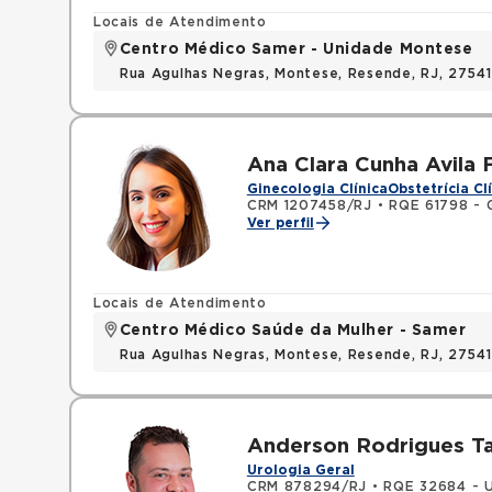
Locais de Atendimento
Centro Médico Samer - Unidade Montese
Rua Agulhas Negras, Montese, Resende, RJ, 2754
Ana Clara Cunha Avila F
Ginecologia Clínica
Obstetrícia Cl
CRM 1207458/RJ
•
RQE 61798 - G
Ver perfil
Locais de Atendimento
Centro Médico Saúde da Mulher - Samer
Rua Agulhas Negras, Montese, Resende, RJ, 2754
Anderson Rodrigues T
Urologia Geral
CRM 878294/RJ
•
RQE 32684 - U