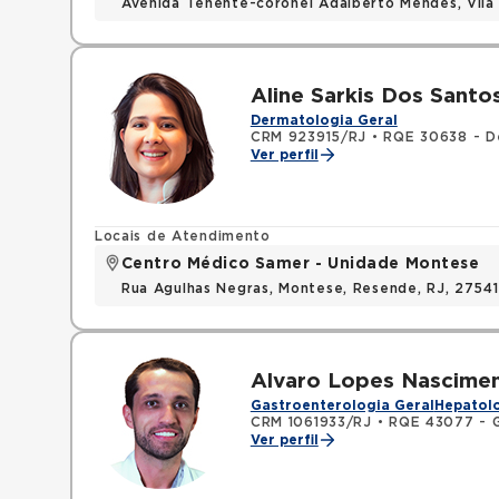
Avenida Tenente-coronel Adalberto Mendes, Vila 
Aline Sarkis Dos Santo
Dermatologia Geral
CRM 923915/RJ
•
RQE 30638 - D
Ver perfil
Locais de Atendimento
Centro Médico Samer - Unidade Montese
Rua Agulhas Negras, Montese, Resende, RJ, 2754
Alvaro Lopes Nascime
Gastroenterologia Geral
Hepatolo
CRM 1061933/RJ
•
RQE 43077 - G
Ver perfil