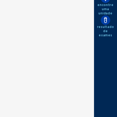
encontre
uma
unidade
resultado
de
exames