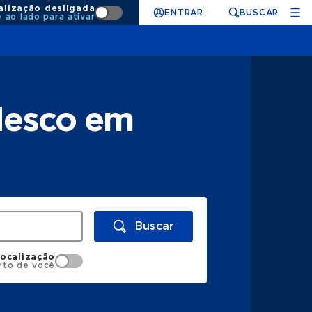
alização desligada
ENTRAR
BUSCAR
e ao lado para ativar
desco em
Buscar
localização
rto de você