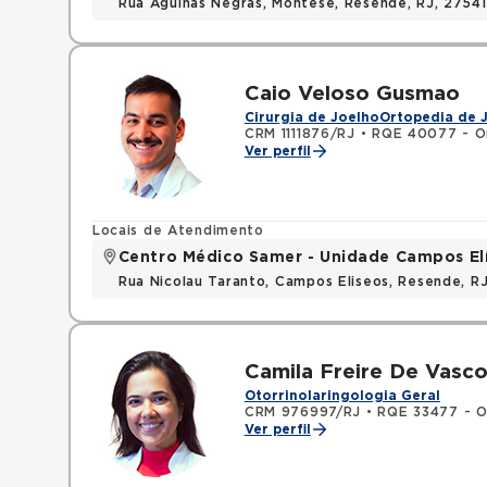
Rua Agulhas Negras, Montese, Resende, RJ, 2754
Caio Veloso Gusmao
Cirurgia de Joelho
Ortopedia de 
CRM 1111876/RJ
•
RQE 40077 - Or
Ver perfil
Locais de Atendimento
Centro Médico Samer - Unidade Campos Elí
Rua Nicolau Taranto, Campos Eliseos, Resende, 
Camila Freire De Vasco
Otorrinolaringologia Geral
CRM 976997/RJ
•
RQE 33477 - Ot
Ver perfil