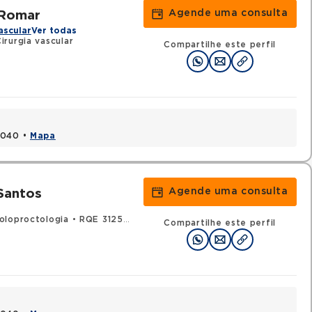
Agende uma consulta
 Romar
ascular
Ver todas
rurgia vascular
Compartilhe este perfil
1040 •
Mapa
Agende uma consulta
Santos
oloproctologia
•
RQE 31256 - Cirurgia geral
Compartilhe este perfil