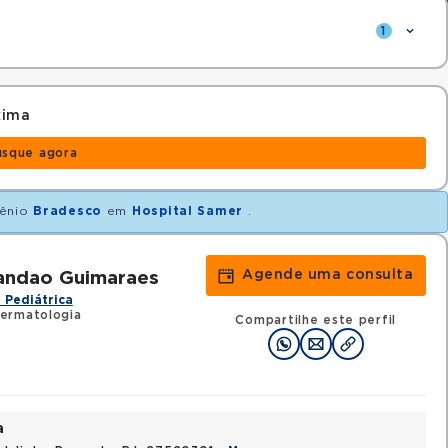
1
xima
usque agora
ênio
Bradesco
em
Hospital Samer
.
Agende uma consulta
randao Guimaraes
 Pediátrica
ermatologia
Compartilhe este perfil
a