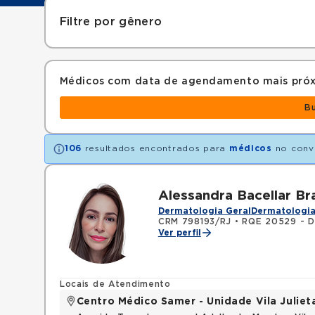
Filtre por gênero
Médicos com data de agendamento mais pró
B
106
resultados encontrados para
médicos
no conv
Alessandra Bacellar B
Dermatologia Geral
Dermatologia
CRM 798193/RJ
•
RQE 20529 - D
Ver perfil
Locais de Atendimento
Centro Médico Samer - Unidade Vila Juliet