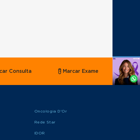
Agende
car Consulta
Marcar Exame
por
Whatsapp
Oncologia D'Or
Rede Star
IDOR