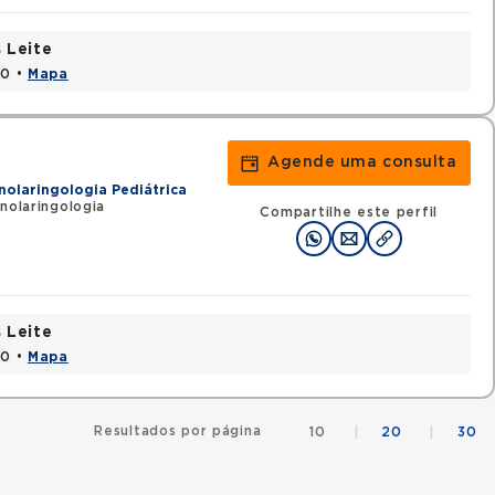
 Leite
20 •
Mapa
Agende uma consulta
nolaringologia Pediátrica
nolaringologia
Compartilhe este perfil
 Leite
20 •
Mapa
Resultados por página
10
|
20
|
30