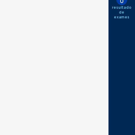
resultado
de
exames