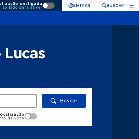
alização desligada
ENTRAR
BUSCAR
e ao lado para ativar
 Lucas
Buscar
localização
rto de você