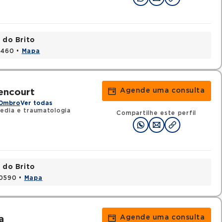
 do Brito
15460 •
Mapa
Agende uma consulta
encourt
 Ombro
Ver todas
edia e traumatologia
Compartilhe este perfil
 do Brito
20590 •
Mapa
Agende uma consulta
a