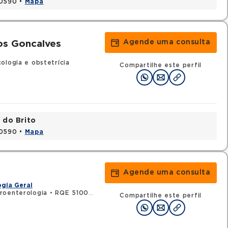
20590 •
Mapa
Agende uma consulta
os Goncalves
ologia e obstetrícia
Compartilhe este perfil
 do Brito
20590 •
Mapa
Agende uma consulta
gia Geral
roenterologia
•
RQE 5100 - Clínica médica
Compartilhe este perfil