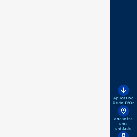
Aplicativo
Rede D'Or
encontre
uma
unidade