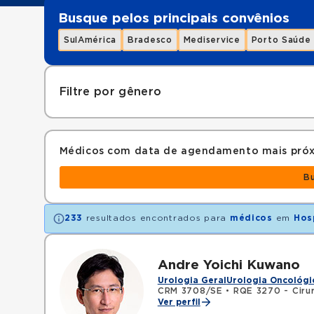
Busque pelos principais convênios
SulAmérica
Bradesco
Mediservice
Porto Saúde
Filtre por gênero
Médicos com data de agendamento mais pró
B
233
resultados encontrados para
médicos
em
Hos
Andre Yoichi Kuwano
Urologia Geral
Urologia Oncológi
CRM 3708/SE
•
RQE 3270 - Cirur
Ver perfil