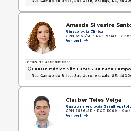
Rua Campo do Brito, Sao Jose, Aracaju, SE, 490
Amanda Silvestre Sant
Ginecologia Clínica
CRM 6961/SE
•
RQE 5740 - Ginec
Ver perfil
Locais de Atendimento
Centro Médico São Lucas - Unidade Campo
Rua Campo do Brito, Sao Jose, Aracaju, SE, 490
Clauber Teles Veiga
Gastroenterologia Geral
Hepatolo
CRM 3656/SE
•
RQE 5099 - Gast
Ver perfil