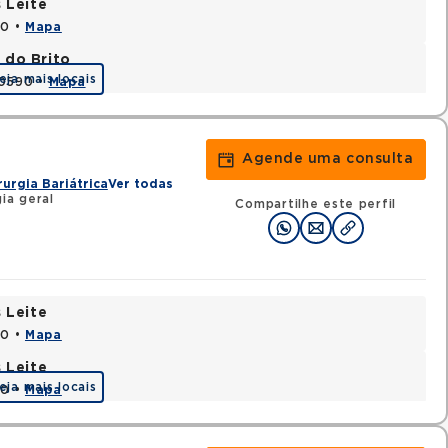
 Leite
20 •
Mapa
 do Brito
eja mais locais
20590 •
Mapa
Agende uma consulta
rurgia Bariátrica
Ver todas
ia geral
Compartilhe este perfil
 Leite
20 •
Mapa
 Leite
eja mais locais
20 •
Mapa