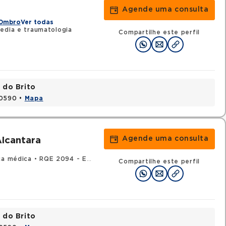
Agende uma consulta
 Ombro
Ver todas
edia e traumatologia
Compartilhe este perfil
 do Brito
20590 •
Mapa
Agende uma consulta
Alcantara
ca médica
•
RQE 2094 - Endocrinologia e metabologia
Compartilhe este perfil
 do Brito