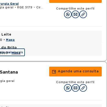
rurgia Geral
gia geral
•
RQE 5179 - Cirurgia do aparelho digestivo
Compartilhe este perfil
 Leite
20 •
Mapa
 do Brito
eja mais locais
20590 •
Mapa
Agende uma consulta
 Santana
gia geral
Compartilhe este perfil