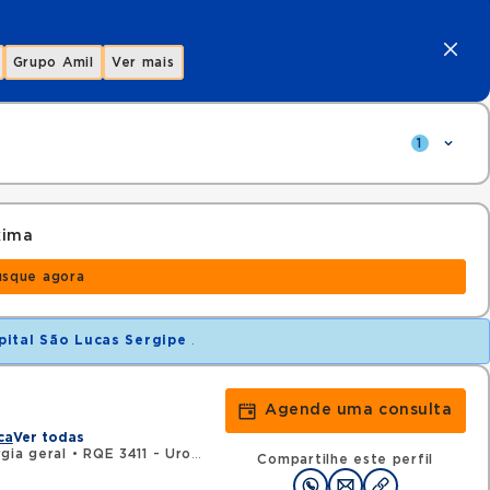
Grupo Amil
Ver mais
1
xima
usque agora
pital São Lucas Sergipe
.
Agende uma consulta
ca
Ver todas
gia geral
•
RQE 3411 - Urologia
Compartilhe este perfil