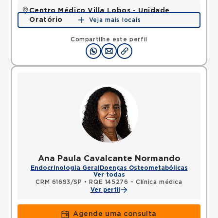
Centro Médico Villa Lobos - Unidade
Oratório
Veja mais locais
Rua do Oratorio, Mooca, Sao Paulo, SP, 03117000 •
Mapa
Compartilhe este perfil
Ana Paula Cavalcante Normando
Endocrinologia Geral
Doenças Osteometabólicas
Ver todas
CRM 61693/SP
•
RQE 145276 - Clínica médica
Ver perfil
Agende uma consulta