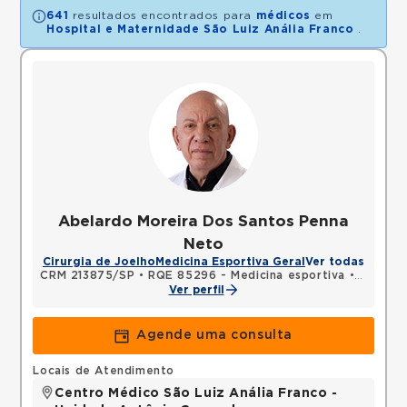
641
resultados encontrados para
médicos
em
Hospital e Maternidade São Luiz Anália Franco
.
Abelardo Moreira Dos Santos Penna
Neto
Cirurgia de Joelho
Medicina Esportiva Geral
Ver todas
CRM 213875/SP
•
RQE 85296 - Medicina esportiva
•
RQE 852
Ver perfil
Agende uma consulta
Locais de Atendimento
Centro Médico São Luiz Anália Franco -