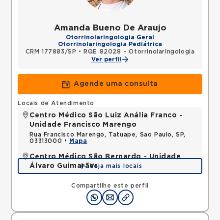
Amanda Bueno De Araujo
Otorrinolaringologia Geral
Otorrinolaringologia Pediátrica
CRM 177883/SP
•
RQE 82028 - Otorrinolaringologia
Ver perfil
Agende uma consulta
Locais de Atendimento
Centro Médico São Luiz Anália Franco -
Unidade Francisco Marengo
Rua Francisco Marengo, Tatuape, Sao Paulo, SP,
03313000 •
Mapa
Centro Médico São Bernardo - Unidade
Álvaro Guimarães
Veja mais locais
Avenida Alvaro Guimaraes, Assuncao, Sao Bernardo
do Campo, SP, 09810010 •
Mapa
Compartilhe este perfil