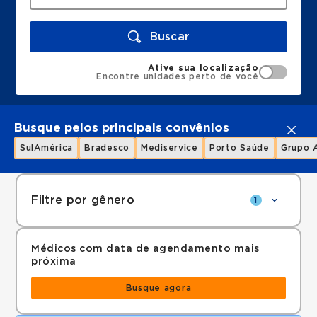
Buscar
Ative sua localização
Encontre unidades perto de você
Busque pelos principais convênios
SulAmérica
Bradesco
Mediservice
Porto Saúde
Grupo 
Filtre por gênero
1
Médicos com data de agendamento mais
próxima
Busque agora