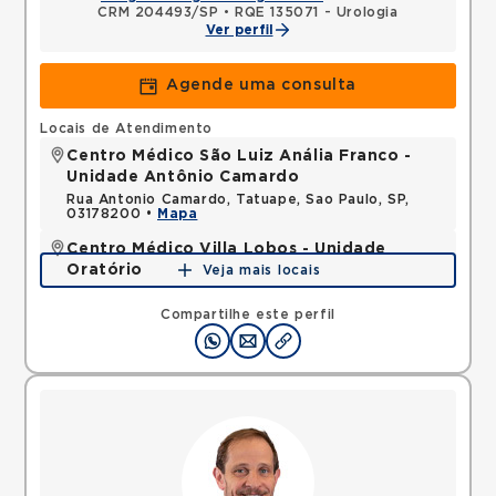
CRM 204493/SP
•
RQE 135071 - Urologia
Ver perfil
Agende uma consulta
Locais de Atendimento
Centro Médico São Luiz Anália Franco -
Unidade Antônio Camardo
Rua Antonio Camardo, Tatuape, Sao Paulo, SP,
03178200 •
Mapa
Centro Médico Villa Lobos - Unidade
Oratório
Veja mais locais
Rua do Oratorio, Mooca, Sao Paulo, SP, 03117000 •
Mapa
Compartilhe este perfil