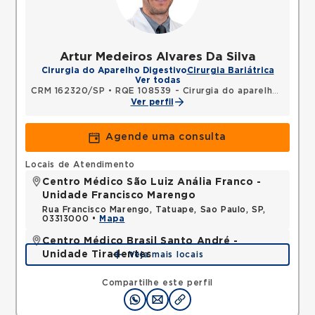
Artur Medeiros Alvares Da Silva
Cirurgia do Aparelho Digestivo
Cirurgia Bariátrica
Ver todas
CRM 162320/SP
•
RQE 108539 - Cirurgia do aparelho digestivo
Ver perfil
Agende uma consulta
Locais de Atendimento
Centro Médico São Luiz Anália Franco -
Unidade Francisco Marengo
Rua Francisco Marengo, Tatuape, Sao Paulo, SP,
03313000 •
Mapa
Centro Médico Brasil Santo André -
Unidade Tiradentes
Veja mais locais
Rua Tiradentes, Vila Dora, Santo Andre, SP,
09030560 •
Mapa
Compartilhe este perfil