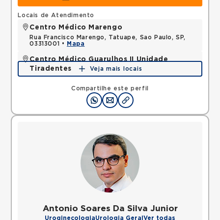
Locais de Atendimento
Centro Médico Marengo
Rua Francisco Marengo, Tatuape, Sao Paulo, SP,
03313001 •
Mapa
Centro Médico Guarulhos II Unidade
Tiradentes
Veja mais locais
Avenida Tiradentes, Jardim Guarulhos, Guarulhos,
SP, 07090000 •
Mapa
Compartilhe este perfil
Antonio Soares Da Silva Junior
Uroginecologia
Urologia Geral
Ver todas