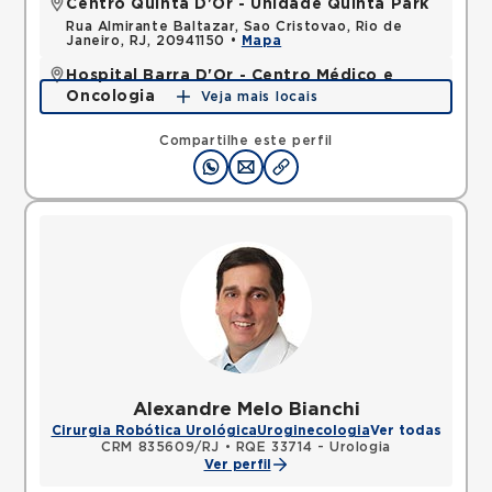
Centro Quinta D'Or - Unidade Quinta Park
Rua Almirante Baltazar, Sao Cristovao, Rio de
Janeiro, RJ, 20941150 •
Mapa
Hospital Barra D'Or - Centro Médico e
Oncologia
Veja mais locais
Avenida Nelson Mufarrej, Barra da Tijuca, Rio de
Janeiro, RJ, 22775050 •
Mapa
Compartilhe este perfil
Alexandre Melo Bianchi
Cirurgia Robótica Urológica
Uroginecologia
Ver todas
CRM 835609/RJ
•
RQE 33714 - Urologia
Ver perfil