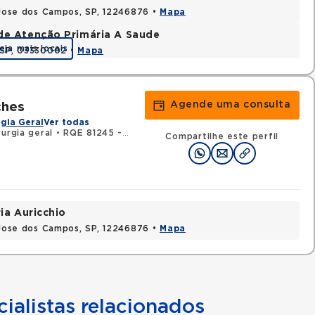
o Jose dos Campos, SP, 12246876 •
Mapa
de Atenção Primária A Saude
eja mais locais
, SP, 03330002 •
Mapa
Agende uma consulta
ches
gia Geral
Ver todas
urgia geral
•
RQE 81245 - Urologia
Compartilhe este perfil
ia Auricchio
o Jose dos Campos, SP, 12246876 •
Mapa
ialistas relacionados