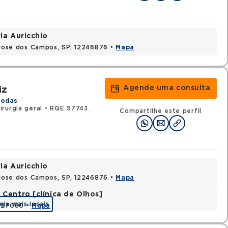
ia Auricchio
o Jose dos Campos, SP, 12246876 •
Mapa
Agende uma consulta
iz
todas
rurgia geral
•
RQE 97743 - Urologia
Compartilhe este perfil
ia Auricchio
o Jose dos Campos, SP, 12246876 •
Mapa
Centro [clínica de Olhos]
eja mais locais
2327060 •
Mapa