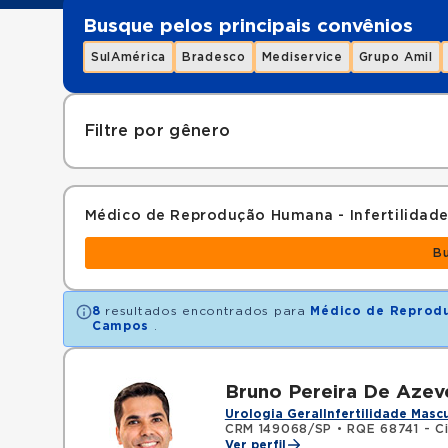
Busque pelos principais convênios
SulAmérica
Bradesco
Mediservice
Grupo Amil
Filtre por gênero
Médico de Reprodução Humana - Infertilidad
B
8
resultados encontrados para
Médico de Reprodu
Campos
.
Bruno Pereira De Aze
Urologia Geral
Infertilidade Masc
CRM 149068/SP
•
RQE 68741 - Ci
Ver perfil