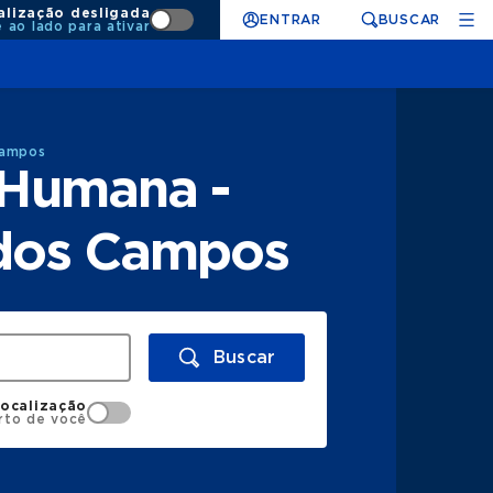
alização desligada
ENTRAR
BUSCAR
e ao lado para ativar
Campos
 Humana -
é dos Campos
Buscar
localização
rto de você