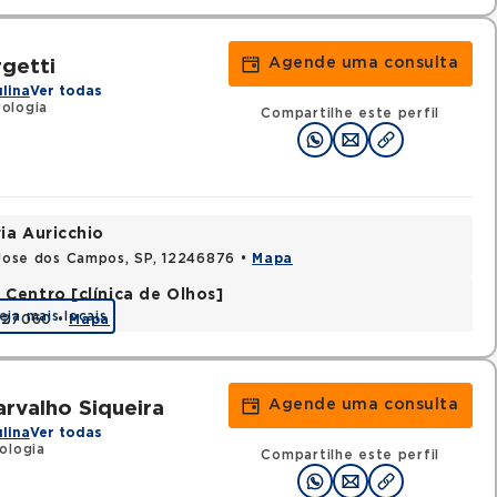
Agende uma consulta
getti
ulina
Ver todas
ologia
Compartilhe este perfil
ia Auricchio
o Jose dos Campos, SP, 12246876 •
Mapa
Centro [clínica de Olhos]
eja mais locais
2327060 •
Mapa
Agende uma consulta
rvalho Siqueira
ulina
Ver todas
ologia
Compartilhe este perfil