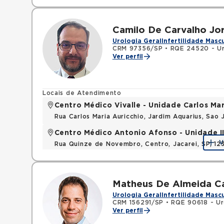
Camilo De Carvalho Jor
Urologia Geral
Infertilidade Masc
CRM 97356/SP
•
RQE 24520 - Ur
Ver perfil
Locais de Atendimento
Centro Médico Vivalle - Unidade Carlos Mar
Rua Carlos Maria Auricchio, Jardim Aquarius, Sa
Centro Médico Antonio Afonso - Unidade II 
V
Rua Quinze de Novembro, Centro, Jacarei, SP, 1
Matheus De Almeida Ca
Urologia Geral
Infertilidade Masc
CRM 156291/SP
•
RQE 90618 - Ur
Ver perfil