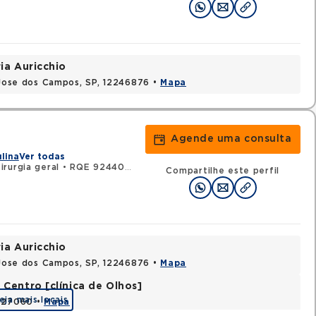
ia Auricchio
o Jose dos Campos, SP, 12246876 •
Mapa
Agende uma consulta
ulina
Ver todas
rurgia geral
•
RQE 92440 - Urologia
Compartilhe este perfil
ia Auricchio
o Jose dos Campos, SP, 12246876 •
Mapa
Centro [clínica de Olhos]
eja mais locais
2327060 •
Mapa