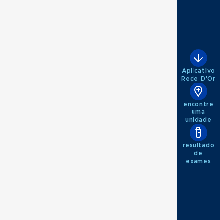
Aplicativo
Rede D'Or
encontre
uma
unidade
resultado
de
exames