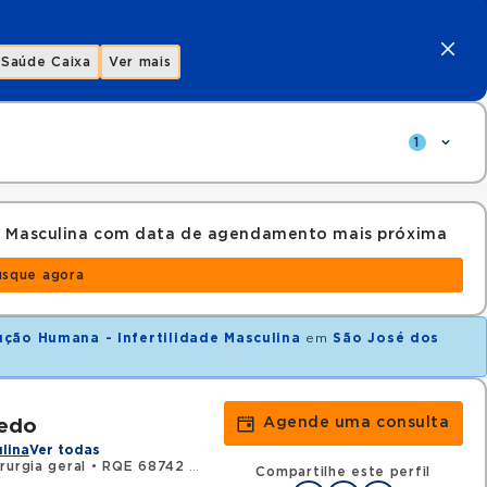
Saúde Caixa
Ver mais
1
e Masculina com data de agendamento mais próxima
usque agora
ção Humana - Infertilidade Masculina
em
São José dos
Agende uma consulta
vedo
ulina
Ver todas
rurgia geral
•
RQE 68742 - Urologia
Compartilhe este perfil