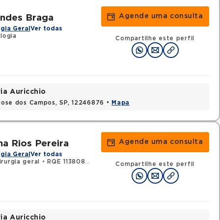
Agende uma consulta
ondes Braga
gia Geral
Ver todas
logia
Compartilhe este perfil
ia Auricchio
o Jose dos Campos, SP, 12246876 •
Mapa
Agende uma consulta
a Rios Pereira
gia Geral
Ver todas
rurgia geral
•
RQE 113808 - Urologia
Compartilhe este perfil
ia Auricchio