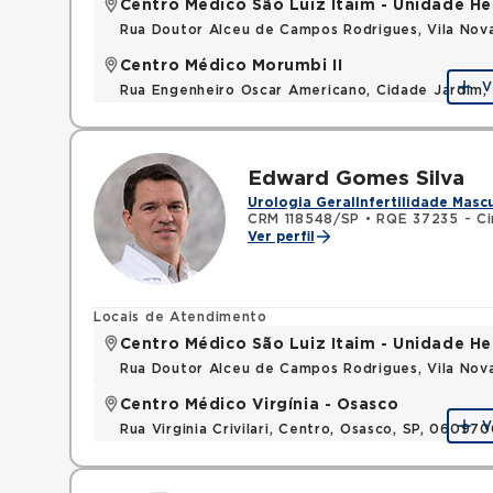
Centro Médico São Luiz Itaim - Unidade He
Rua Doutor Alceu de Campos Rodrigues, Vila Nov
Centro Médico Morumbi II
V
Rua Engenheiro Oscar Americano, Cidade Jardim,
Edward Gomes Silva
Urologia Geral
Infertilidade Masc
CRM 118548/SP
•
RQE 37235 - Cir
Ver perfil
Locais de Atendimento
Centro Médico São Luiz Itaim - Unidade He
Rua Doutor Alceu de Campos Rodrigues, Vila Nov
Centro Médico Virgínia - Osasco
V
Rua Virginia Crivilari, Centro, Osasco, SP, 06097