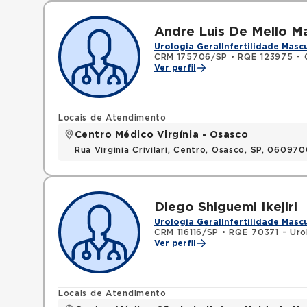
Andre Luis De Mello Ma
Urologia Geral
Infertilidade Masc
CRM 175706/SP
•
RQE 123975 - C
Ver perfil
Locais de Atendimento
Centro Médico Virgínia - Osasco
Rua Virginia Crivilari, Centro, Osasco, SP, 06097
Diego Shiguemi Ikejiri
Urologia Geral
Infertilidade Masc
CRM 116116/SP
•
RQE 70371 - Uro
Ver perfil
Locais de Atendimento