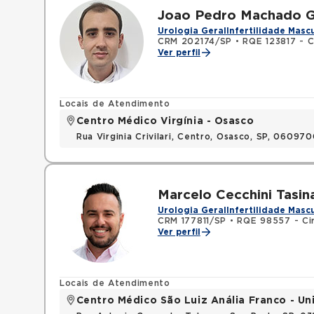
Joao Pedro Machado G
Urologia Geral
Infertilidade Masc
CRM 202174/SP
•
RQE 123817 - C
Ver perfil
Locais de Atendimento
Centro Médico Virgínia - Osasco
Rua Virginia Crivilari, Centro, Osasco, SP, 06097
Marcelo Cecchini Tasin
Urologia Geral
Infertilidade Masc
CRM 177811/SP
•
RQE 98557 - Cir
Ver perfil
Locais de Atendimento
Centro Médico São Luiz Anália Franco - U