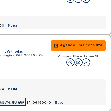
000 •
Mapa
Agende uma consulta
ulina
Ver todas
rologia
•
RQE 90626 - Cirurgia geral
Compartilhe este perfil
000 •
Mapa
eja mais locais
ambore, Barueri, SP, 06460040 •
Mapa