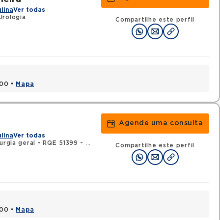
ulina
Ver todas
Urologia
Compartilhe este perfil
000 •
Mapa
Agende uma consulta
ulina
Ver todas
urgia geral
•
RQE 51399 - Urologia
Compartilhe este perfil
000 •
Mapa