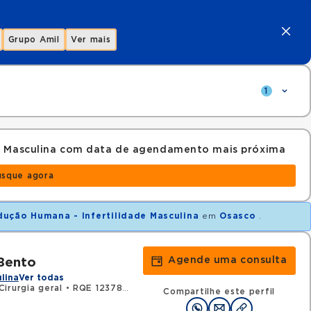
Grupo Amil
Ver mais
1
e Masculina com data de agendamento mais próxima
usque agora
ução Humana - Infertilidade Masculina
em
Osasco
.
Agende uma consulta
 Bento
ulina
Ver todas
irurgia geral
•
RQE 123780 - Urologia
Compartilhe este perfil