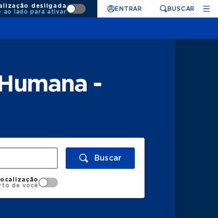
alização desligada
ENTRAR
BUSCAR
e ao lado para ativar
 Humana -
Buscar
localização
rto de você