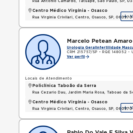
Rua Antonio Camardo, Tatuape, Sao Paulo, SP, 0
Centro Médico Virgínia - Osasco
V
Rua Virginia Crivilari, Centro, Osasco, SP, 06097
Marcelo Petean Amaro
Urologia Geral
Infertilidade Masc
CRM 215757/SP
•
RQE 148052 - U
Ver perfil
Locais de Atendimento
Policlínica Taboão da Serra
Rua Cezario Dau, Jardim Maria Rosa, Taboao da 
Centro Médico Virgínia - Osasco
V
Rua Virginia Crivilari, Centro, Osasco, SP, 06097
Pablo Do Vale E Silva V