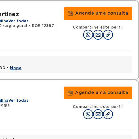
Agende uma consulta
rtinez
ulina
Ver todas
irurgia geral
•
RQE 123976 - Urologia
Compartilhe este perfil
000 •
Mapa
Agende uma consulta
ulina
Ver todas
logia
Compartilhe este perfil