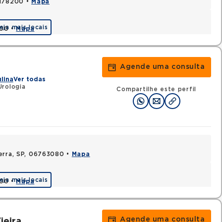
3178200 •
Mapa
eja mais locais
000 •
Mapa
Agende uma consulta
ulina
Ver todas
rologia
Compartilhe este perfil
Serra, SP, 06763080 •
Mapa
eja mais locais
000 •
Mapa
Agende uma consulta
ieira