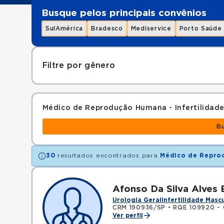
Busque pelos principais convênios
SulAmérica
Bradesco
Mediservice
Porto Saúde
Filtre por gênero
Médico de Reprodução Humana - Infertilidad
B
30
resultados encontrados para
Médico de Reprod
Afonso Da Silva Alves
Urologia Geral
Infertilidade Masc
CRM 190936/SP
•
RQE 109920 - C
Ver perfil