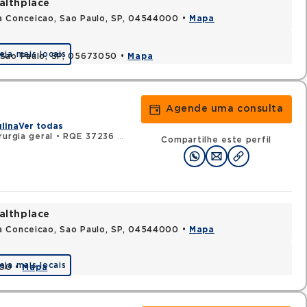
althplace
a Conceicao, Sao Paulo, SP, 04544000 •
Mapa
eja mais locais
 Sao Paulo, SP, 05673050 •
Mapa
Agende uma consulta
ulina
Ver todas
urgia geral
•
RQE 37236 - Urologia
Compartilhe este perfil
althplace
a Conceicao, Sao Paulo, SP, 04544000 •
Mapa
eja mais locais
000 •
Mapa