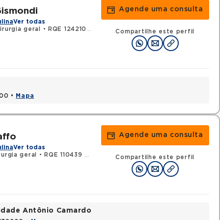
Agende uma consulta
ismondi
ulina
Ver todas
irurgia geral
•
RQE 124210 - Urologia
Compartilhe este perfil
000 •
Mapa
Agende uma consulta
affo
ulina
Ver todas
urgia geral
•
RQE 110439 - Urologia
Compartilhe este perfil
nidade Antônio Camardo