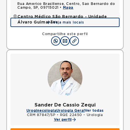
Rua Americo Brasiliense, Centro, Sao Bernardo do
Campo, SP, 09715021 •
Mapa
Centro Médico São Bernardo - Unidade
Álvaro Guimarães
Veja mais locais
Avenida Alvaro Guimaraes, Assuncao, Sao Bernardo
do Campo, SP, 09810010 •
Mapa
Compartilhe este perfil
Sander De Cassio Zequi
Uroginecologia
Urologia Geral
Ver todas
CRM 87847/SP
•
RQE 22450 - Urologia
Ver perfil