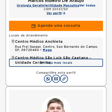
Marcos Ribeiro De Araujo
Urologia Geral
Infertilidade Masculina
Ver todas
CRM 53557/SP
Ver perfil
Agende uma consulta
Locais de Atendimento
Centro Médico Anchieta
Rua Frei Gaspar, Centro, Sao Bernardo do Campo,
SP, 09720440 •
Mapa
Centro Médico São Luiz São Caetano -
Unidade Cerâmica
Veja mais locais
Alameda Caulim, Ceramica, Sao Caetano do Sul,
SP, 09531195 •
Mapa
Compartilhe este perfil