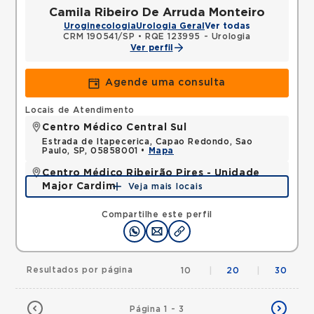
Camila Ribeiro De Arruda Monteiro
Uroginecologia
Urologia Geral
Ver todas
CRM 190541/SP
•
RQE 123995 - Urologia
Ver perfil
Agende uma consulta
Locais de Atendimento
Centro Médico Central Sul
Estrada de Itapecerica, Capao Redondo, Sao
Paulo, SP, 05858001 •
Mapa
Centro Médico Ribeirão Pires - Unidade
Major Cardim
Veja mais locais
Rua Major Cardim, Suissa, Ribeirao Pires, SP,
09424250 •
Mapa
Compartilhe este perfil
Resultados por página
10
|
20
|
30
Página 1 - 3