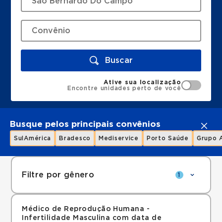
Buscar
Ative sua localização
Encontre unidades perto de você
Busque pelos principais convênios
SulAmérica
Bradesco
Mediservice
Porto Saúde
Grupo 
Filtre por gênero
1
Médico de Reprodução Humana -
Infertilidade Masculina com data de