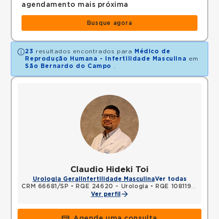
agendamento mais próxima
Busque agora
23
resultados encontrados para
Médico de
Reprodução Humana - Infertilidade Masculina
em
São Bernardo do Campo
.
Claudio Hideki Toi
Urologia Geral
Infertilidade Masculina
Ver todas
CRM 66681/SP
•
RQE 24620 - Urologia
•
RQE 108119 - Cirurgia geral
Ver perfil
Agende uma consulta