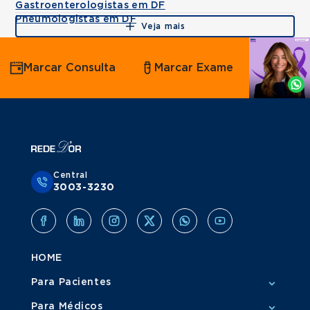
Gastroenterologistas em DF
Pneumologistas em DF
Veja mais
Agende
Marcar Consulta
Marcar Exame
por
Whatsapp
Central
3003-3230
HOME
Para Pacientes
Para Médicos