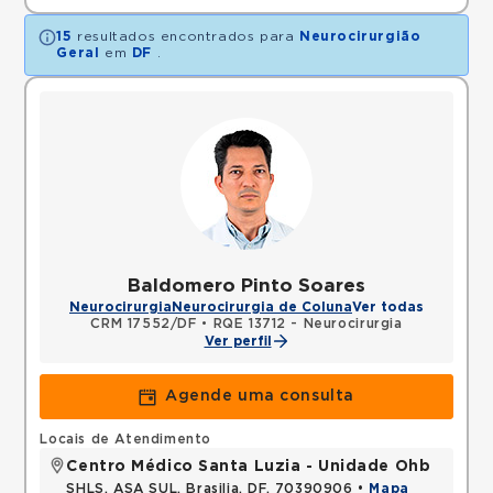
15
resultados encontrados para
Neurocirurgião
Geral
em
DF
.
Baldomero Pinto Soares
Neurocirurgia
Neurocirurgia de Coluna
Ver todas
CRM 17552/DF
•
RQE 13712 - Neurocirurgia
Ver perfil
Agende uma consulta
Locais de Atendimento
Centro Médico Santa Luzia - Unidade Ohb
SHLS, ASA SUL, Brasilia, DF, 70390906 •
Mapa