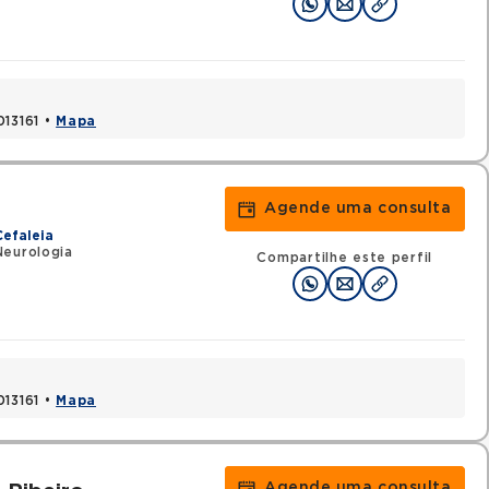
013161 •
Mapa
Agende uma consulta
efaleia
Neurologia
Compartilhe este perfil
013161 •
Mapa
Agende uma consulta