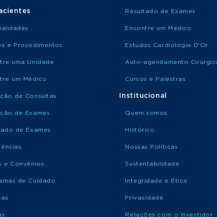
acientes
Resultado de Exames
ialidades
Encontre um Médico
s e Procedimentos
Estudos Cardiologia D'Or
tre uma Unidade
Auto-agendamento Cirúrgic
tre um Médico
Cursos e Palestras
Institucional
ção de Consultas
ção de Exames
Quem somos
tado de Exames
Histórico
ências
Nossas Políticas
s e Convênios
Sustentabilidade
amas de Cuidado
Integridade e Ética
ças
Privacidade
as
Relações com o Investidor