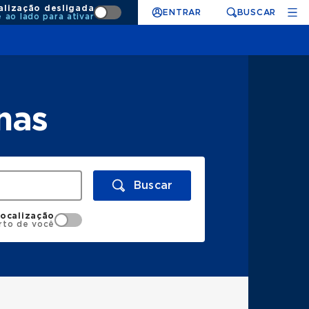
alização desligada
ENTRAR
BUSCAR
e ao lado para ativar
nas
Buscar
localização
rto de você