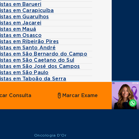
istas em Barueri
istas em Carapicuíba
istas em Guarulhos
istas em Jacarei
istas em Mauá
istas em Osasco
stas em Ribeirão Pires
istas em Santo André
istas em São Bernardo do Campo
istas em São Caetano do Sul
istas em São José dos Campos
istas em São Paulo
istas em Taboão da Serra
Agende
car Consulta
Marcar Exame
por
Whatsapp
Oncologia D'Or