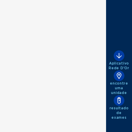
Aplicativo
Rede D'Or
encontre
uma
unidade
resultado
de
exames