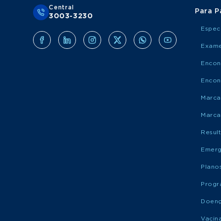
Central
Para P
3003-3230
Espec
Exame
Encon
Encon
Marca
Marca
Resul
Emerg
Plano
Progr
Doen
Vacin