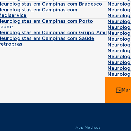
Neurologistas em Campinas com Bradesco
Neurolog
Neurologistas em Campinas com
Neurolog
Mediservice
Neurolog
Neurologistas em Campinas com Porto
Neurolog
Saúde
Neurolog
Neurologistas em Campinas com Grupo Amil
Neurolog
Neurologistas em Campinas com Saúde
Neurologi
Petrobras
Neurolog
Neurolog
Neurolog
Neurolog
Neurolog
Neurolog
Mar
App Médicos