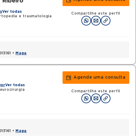
 Ribeiro
s
Ver todas
Compartilhe este perfil
rtopedia e traumatologia
013161 •
Mapa
Agende uma consulta
Dor
Ver todas
eurocirurgia
Compartilhe este perfil
013161 •
Mapa