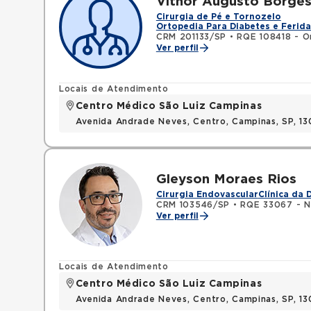
Vithor Augusto Borges
Cirurgia de Pé e Tornozelo
Ortopedia Para Diabetes e Ferida
CRM 201133/SP
•
RQE 108418 - O
Ver perfil
Locais de Atendimento
Centro Médico São Luiz Campinas
Avenida Andrade Neves, Centro, Campinas, SP, 13
Gleyson Moraes Rios
Cirurgia Endovascular
Clínica da 
CRM 103546/SP
•
RQE 33067 - N
Ver perfil
Locais de Atendimento
Centro Médico São Luiz Campinas
Avenida Andrade Neves, Centro, Campinas, SP, 13