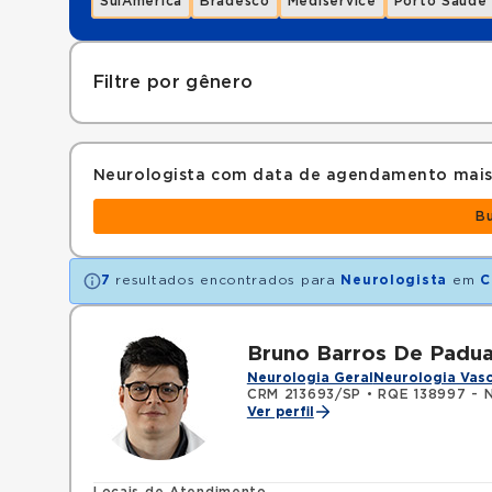
SulAmérica
Bradesco
Mediservice
Porto Saúde
Filtre por gênero
Neurologista com data de agendamento mais
B
7
resultados encontrados para
Neurologista
em
C
Bruno Barros De Padu
Neurologia Geral
Neurologia Vasc
CRM 213693/SP
•
RQE 138997 - N
Ver perfil