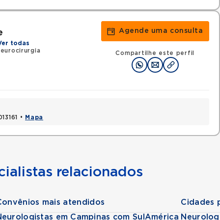
Agende uma consulta
e
Ver todas
eurocirurgia
Compartilhe este perfil
013161 •
Mapa
ialistas relacionados
Convênios mais atendidos
Cidades 
Neurologistas em Campinas com SulAmérica
Neurolog