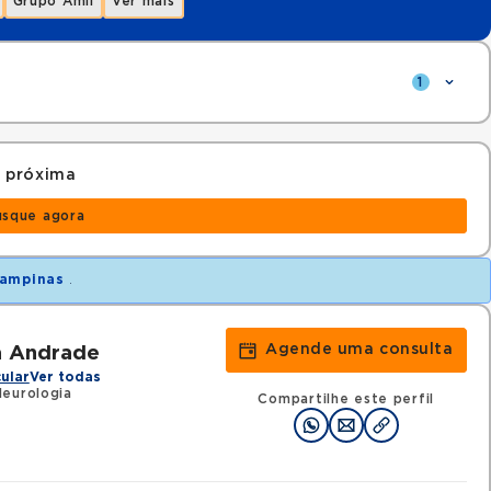
Grupo Amil
Ver mais
1
 próxima
usque agora
ampinas
.
Agende uma consulta
a Andrade
ular
Ver todas
eurologia
Compartilhe este perfil