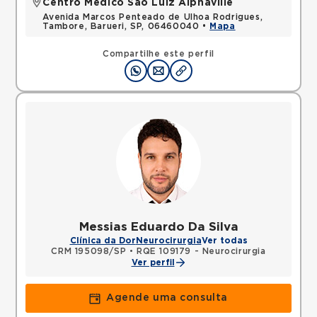
Centro Médico São Luiz Alphaville
Avenida Marcos Penteado de Ulhoa Rodrigues,
Tambore, Barueri, SP, 06460040 •
Mapa
Compartilhe este perfil
Messias Eduardo Da Silva
Clínica da Dor
Neurocirurgia
Ver todas
CRM 195098/SP
•
RQE 109179 - Neurocirurgia
Ver perfil
Agende uma consulta