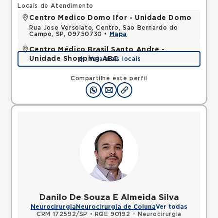
Locais de Atendimento
Centro Medico Domo Ifor - Unidade Domo
Rua Jose Versolato, Centro, Sao Bernardo do
Campo, SP, 09750730 •
Mapa
Centro Médico Brasil Santo Andre -
Unidade Shopping ABC
Veja mais locais
Avenida Pereira Barreto, Vila Gilda, Santo Andre,
SP, 09190210 •
Mapa
Compartilhe este perfil
Danilo De Souza E Almeida Silva
Neurocirurgia
Neurocirurgia de Coluna
Ver todas
CRM 172592/SP
•
RQE 90192 - Neurocirurgia