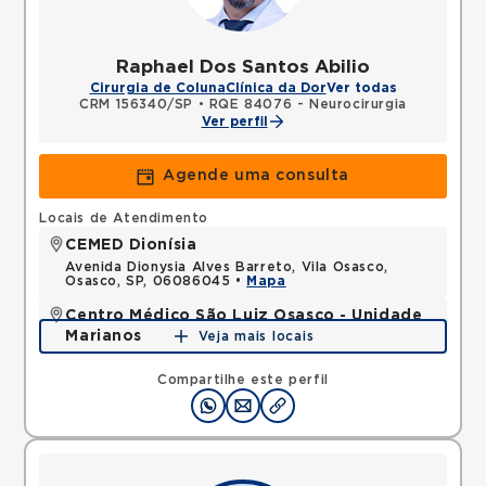
Raphael Dos Santos Abilio
Cirurgia de Coluna
Clínica da Dor
Ver todas
CRM 156340/SP
•
RQE 84076 - Neurocirurgia
Ver perfil
Agende uma consulta
Locais de Atendimento
CEMED Dionísia
Avenida Dionysia Alves Barreto, Vila Osasco,
Osasco, SP, 06086045 •
Mapa
Centro Médico São Luiz Osasco - Unidade
Marianos
Veja mais locais
Rua dos Marianos, Centro, Osasco, SP, 06016050 •
Mapa
Compartilhe este perfil