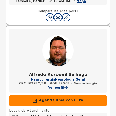
Tambore, Barueri, SP, 06460040 •
Mapa
Compartilhe este perfil
Alfredo Kurzweil Salhago
Neurocirurgia
Neurologia Geral
CRM 162282/SP
•
RQE 87968 - Neurocirurgia
Ver perfil
Agende uma consulta
Locais de Atendimento