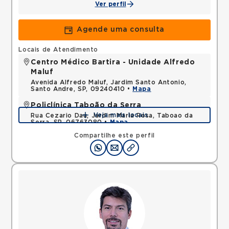
Ver perfil
Agende uma consulta
Locais de Atendimento
Centro Médico Bartira - Unidade Alfredo
Maluf
Avenida Alfredo Maluf, Jardim Santo Antonio,
Santo Andre, SP, 09240410 •
Mapa
Policlínica Taboão da Serra
Veja mais locais
Rua Cezario Dau, Jardim Maria Rosa, Taboao da
Serra, SP, 06763080 •
Mapa
Compartilhe este perfil