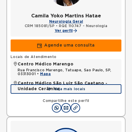
Camila Yoko Martins Hatae
Neurologia Geral
CRM 185081/SP
•
RQE 110747 - Neurologia
Ver perfil
Agende uma consulta
Locais de Atendimento
Centro Médico Marengo
Rua Francisco Marengo, Tatuape, Sao Paulo, SP,
03313001 •
Mapa
Centro Médico São Luiz São Caetano -
Unidade Cerâmica
Veja mais locais
Alameda Caulim, Ceramica, Sao Caetano do Sul,
SP, 09531195 •
Mapa
Compartilhe este perfil