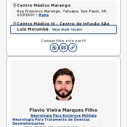
Centro Médico Marengo
Rua Francisco Marengo, Tatuape, Sao Paulo, SP,
03313001 •
Mapa
Centro Médico III - Centro de Infusão São
Luiz Morumbi
Veja mais locais
Avenida Lineu de Paula Machado, Jardim Everest,
Sao Paulo, SP, 05601001 •
Mapa
Compartilhe este perfil
Flavio Vieira Marques Filho
Neurologia Para Esclerose Múltipla
Neurologia Para Tratamento de Doencas
Desmielinizantes