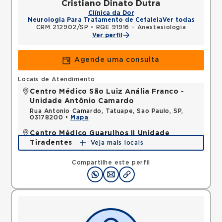
Cristiano Dinato Dutra
Clínica da Dor
Neurologia Para Tratamento de Cefaleia
Ver todas
CRM 212902/SP
•
RQE 91916 - Anestesiologia
Ver perfil
Agende uma consulta
Locais de Atendimento
Centro Médico São Luiz Anália Franco -
Unidade Antônio Camardo
Rua Antonio Camardo, Tatuape, Sao Paulo, SP,
03178200 •
Mapa
Centro Médico Guarulhos II Unidade
Tiradentes
Veja mais locais
Avenida Tiradentes, Jardim Guarulhos, Guarulhos,
SP, 07090000 •
Mapa
Compartilhe este perfil