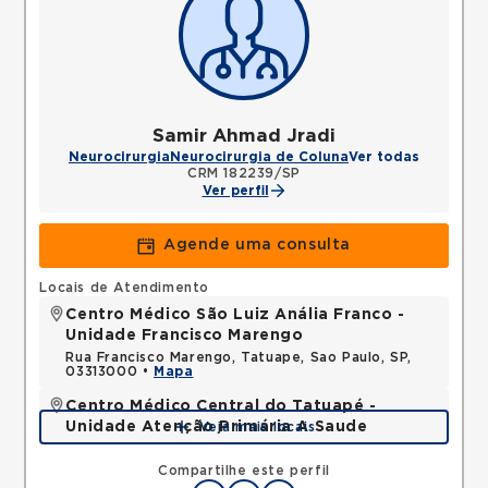
Samir Ahmad Jradi
Neurocirurgia
Neurocirurgia de Coluna
Ver todas
CRM 182239/SP
Ver perfil
Agende uma consulta
Locais de Atendimento
Centro Médico São Luiz Anália Franco -
Unidade Francisco Marengo
Rua Francisco Marengo, Tatuape, Sao Paulo, SP,
03313000 •
Mapa
Centro Médico Central do Tatuapé -
Unidade Atenção Primária A Saude
Veja mais locais
Avenida Alvaro Ramos, Quarta Parada, Sao Paulo,
SP, 03330002 •
Mapa
Compartilhe este perfil