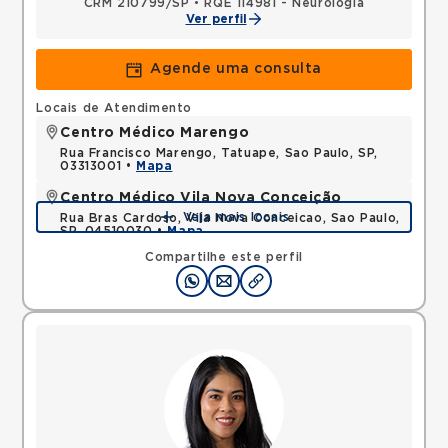
CRM 210799/SP
•
RQE 114981 - Neurologia
Ver perfil
Agende uma consulta
Locais de Atendimento
Centro Médico Marengo
Rua Francisco Marengo, Tatuape, Sao Paulo, SP,
03313001 •
Mapa
Centro Médico Vila Nova Conceição
Veja mais locais
Rua Bras Cardoso, Vila Nova Conceicao, Sao Paulo,
SP, 04510030 •
Mapa
Compartilhe este perfil