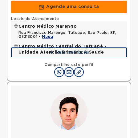
Agende uma consulta
Locais de Atendimento
Centro Médico Marengo
Rua Francisco Marengo, Tatuape, Sao Paulo, SP,
03313001 •
Mapa
Centro Médico Central do Tatuapé -
Unidade Atenção Primária A Saude
Veja mais locais
Avenida Alvaro Ramos, Quarta Parada, Sao Paulo,
SP, 03330002 •
Mapa
Compartilhe este perfil