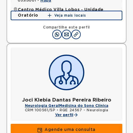
03313001 •
Mapa
Centro Médico Villa Lobos - Unidade
Oratório
Veja mais locais
Rua do Oratorio, Mooca, Sao Paulo, SP, 03117000 •
Mapa
Compartilhe este perfil
Joci Klebia Dantas Pereira Ribeiro
Neurologia Geral
Medicina do Sono Clínica
CRM 100561/SP
•
RQE 24567 - Neurologia
Ver perfil
Agende uma consulta