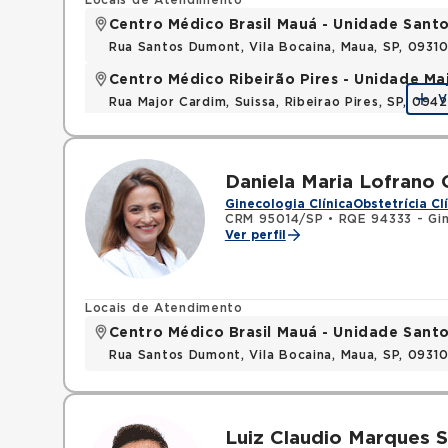
Locais de Atendimento
Centro Médico Brasil Mauá - Unidade San
Rua Santos Dumont, Vila Bocaina, Maua, SP, 0931
Centro Médico Ribeirão Pires - Unidade Ma
V
Rua Major Cardim, Suissa, Ribeirao Pires, SP, 09
Daniela Maria Lofrano 
Ginecologia Clínica
Obstetrícia Cl
CRM 95014/SP
•
RQE 94333 - Gin
Ver perfil
Locais de Atendimento
Centro Médico Brasil Mauá - Unidade San
Rua Santos Dumont, Vila Bocaina, Maua, SP, 0931
Luiz Claudio Marques 