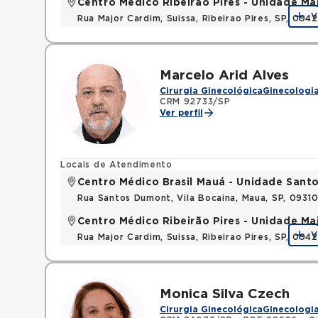
Centro Médico Ribeirão Pires - Unidade Ma
V
Rua Major Cardim, Suissa, Ribeirao Pires, SP, 09
Marcelo Arid Alves
Cirurgia Ginecológica
Ginecologia
CRM 92733/SP
Ver perfil
Locais de Atendimento
Centro Médico Brasil Mauá - Unidade San
Rua Santos Dumont, Vila Bocaina, Maua, SP, 0931
Centro Médico Ribeirão Pires - Unidade Ma
V
Rua Major Cardim, Suissa, Ribeirao Pires, SP, 09
Monica Silva Czech
Cirurgia Ginecológica
Ginecologia