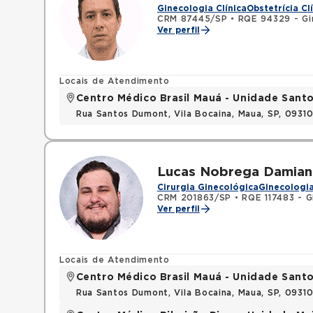
Ginecologia Clínica
Obstetrícia Cl
CRM 87445/SP
•
RQE 94329 - Gin
Ver perfil
Locais de Atendimento
Centro Médico Brasil Mauá - Unidade San
Rua Santos Dumont, Vila Bocaina, Maua, SP, 0931
Lucas Nobrega Damian
Cirurgia Ginecológica
Ginecologia
CRM 201863/SP
•
RQE 117483 - G
Ver perfil
Locais de Atendimento
Centro Médico Brasil Mauá - Unidade San
Rua Santos Dumont, Vila Bocaina, Maua, SP, 0931