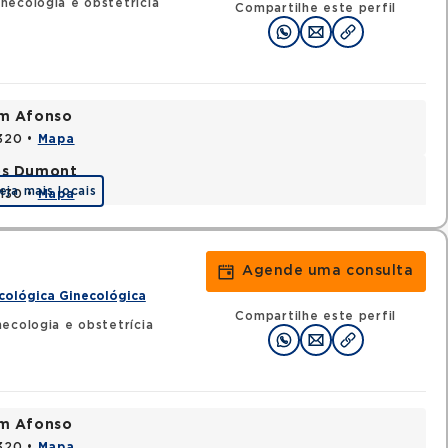
necologia e obstetrícia
Compartilhe este perfil
im Afonso
0320 •
Mapa
tos Dumont
eja mais locais
0130 •
Mapa
Agende uma consulta
cológica Ginecológica
Compartilhe este perfil
ecologia e obstetrícia
im Afonso
0320 •
Mapa