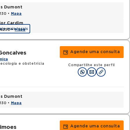
tos Dumont
0130 •
Mapa
jor Cardim
eja mais locais
424250 •
Mapa
Agende uma consulta
Goncalves
ínica
ecologia e obstetrícia
Compartilhe este perfil
tos Dumont
0130 •
Mapa
Agende uma consulta
Simoes