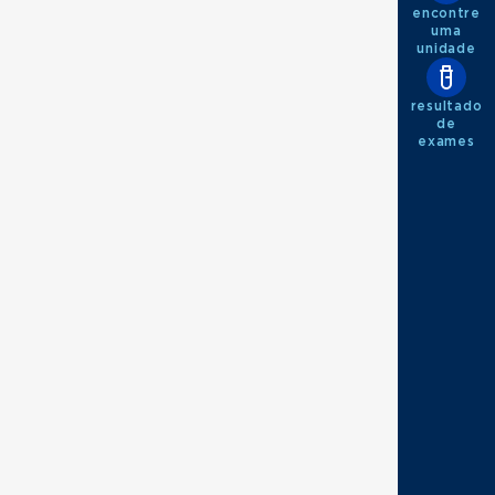
encontre
uma
unidade
resultado
de
exames