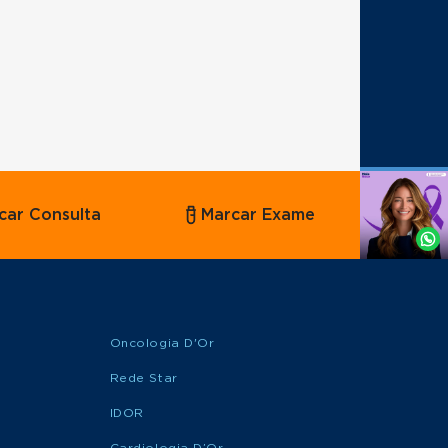
Agende
car Consulta
Marcar Exame
por
Whatsapp
Oncologia D'Or
Rede Star
IDOR