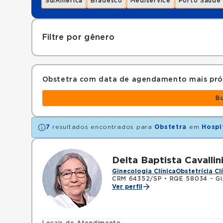
SulAmérica
Bradesco
Mediservice
Porto Saúde
Filtre por gênero
Obstetra com data de agendamento mais pr
B
7
resultados encontrados para
Obstetra
em
Hospi
Delta Baptista Cavallin
Ginecologia Clínica
Obstetrícia Cl
CRM 64352/SP
•
RQE 58034 - Gin
Ver perfil