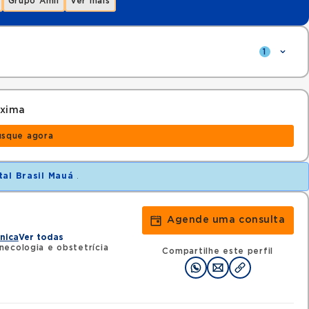
Grupo Amil
Ver mais
1
óxima
usque agora
tal Brasil Mauá
.
Agende uma consulta
i
ínica
Ver todas
ecologia e obstetrícia
Compartilhe este perfil