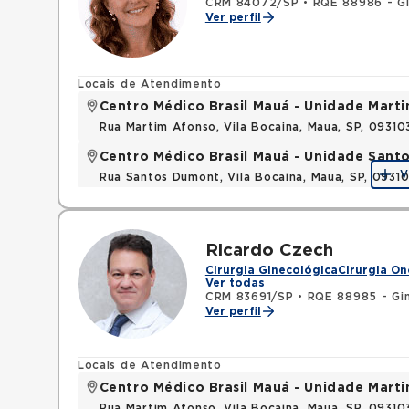
CRM 84072/SP
•
RQE 88986 - Gi
Ver perfil
Locais de Atendimento
Centro Médico Brasil Mauá - Unidade Mart
Rua Martim Afonso, Vila Bocaina, Maua, SP, 0931
Centro Médico Brasil Mauá - Unidade San
V
Rua Santos Dumont, Vila Bocaina, Maua, SP, 0931
Ricardo Czech
Cirurgia Ginecológica
Cirurgia On
Ver todas
CRM 83691/SP
•
RQE 88985 - Gin
Ver perfil
Locais de Atendimento
Centro Médico Brasil Mauá - Unidade Mart
Rua Martim Afonso, Vila Bocaina, Maua, SP, 0931