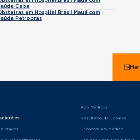
Obstetras em Hospital Brasil Mauá com
Saúde Caixa
Obstetras em Hospital Brasil Mauá com
Saúde Petrobras
Mar
App Médicos
acientes
Resultado de Exames
ialidades
Encontre um Médico