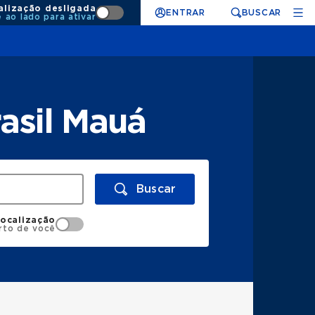
alização desligada
ENTRAR
BUSCAR
e ao lado para ativar
asil Mauá
Buscar
localização
rto de você