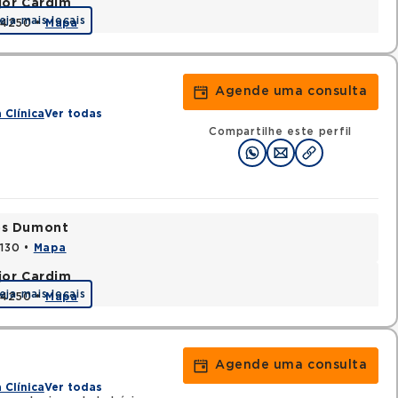
jor Cardim
eja mais locais
424250 •
Mapa
Agende uma consulta
 Clínica
Ver todas
Compartilhe este perfil
tos Dumont
0130 •
Mapa
jor Cardim
eja mais locais
424250 •
Mapa
Agende uma consulta
 Clínica
Ver todas