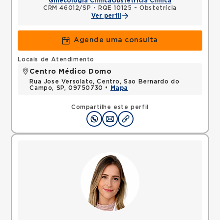
Ginecologia Clínica
Obstetrícia Clínica
CRM 46012/SP
•
RQE 10125 - Obstetrícia
Ver perfil
Agende uma consulta
Locais de Atendimento
Centro Médico Domo
Rua Jose Versolato, Centro, Sao Bernardo do
Campo, SP, 09750730 •
Mapa
Compartilhe este perfil