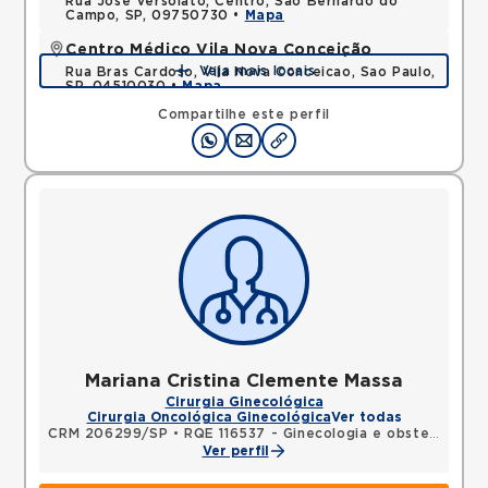
Rua Jose Versolato, Centro, Sao Bernardo do
Campo, SP, 09750730 •
Mapa
Centro Médico Vila Nova Conceição
Veja mais locais
Rua Bras Cardoso, Vila Nova Conceicao, Sao Paulo,
SP, 04510030 •
Mapa
Compartilhe este perfil
Mariana Cristina Clemente Massa
Cirurgia Ginecológica
Cirurgia Oncológica Ginecológica
Ver todas
CRM 206299/SP
•
RQE 116537 - Ginecologia e obstetrícia
Ver perfil