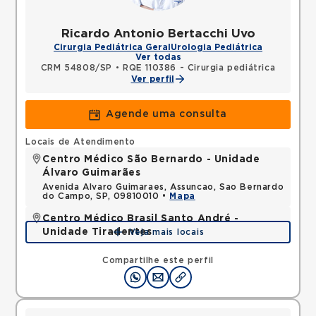
Ricardo Antonio Bertacchi Uvo
Cirurgia Pediátrica Geral
Urologia Pediátrica
Ver todas
CRM 54808/SP
•
RQE 110386 - Cirurgia pediátrica
Ver perfil
Agende uma consulta
Locais de Atendimento
Centro Médico São Bernardo - Unidade
Álvaro Guimarães
Avenida Alvaro Guimaraes, Assuncao, Sao Bernardo
do Campo, SP, 09810010 •
Mapa
Centro Médico Brasil Santo André -
Unidade Tiradentes
Veja mais locais
Rua Tiradentes, Vila Dora, Santo Andre, SP,
09030560 •
Mapa
Compartilhe este perfil