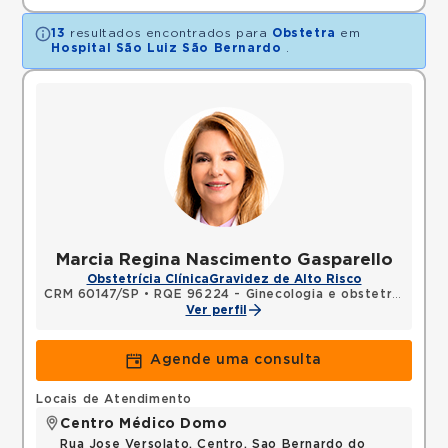
13
resultados encontrados para
Obstetra
em
Hospital São Luiz São Bernardo
.
Marcia Regina Nascimento Gasparello
Obstetrícia Clínica
Gravidez de Alto Risco
CRM 60147/SP
•
RQE 96224 - Ginecologia e obstetrícia
Ver perfil
Agende uma consulta
Locais de Atendimento
Centro Médico Domo
Rua Jose Versolato, Centro, Sao Bernardo do