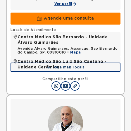
Ver perfil
Agende uma consulta
Locais de Atendimento
Centro Médico São Bernardo - Unidade
Álvaro Guimarães
Avenida Alvaro Guimaraes, Assuncao, Sao Bernardo
do Campo, SP, 09810010 •
Mapa
Centro Médico São Luiz São Caetano -
Unidade Cerâmica
Veja mais locais
Alameda Caulim, Ceramica, Sao Caetano do Sul,
SP, 09531195 •
Mapa
Compartilhe este perfil