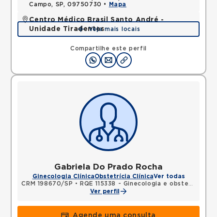
Campo, SP, 09750730 •
Mapa
Centro Médico Brasil Santo André -
Unidade Tiradentes
Veja mais locais
Rua Tiradentes, Vila Dora, Santo Andre, SP,
09030560 •
Mapa
Compartilhe este perfil
Gabriela Do Prado Rocha
Ginecologia Clínica
Obstetrícia Clínica
Ver todas
CRM 198670/SP
•
RQE 115338 - Ginecologia e obstetrícia
Ver perfil
Agende uma consulta