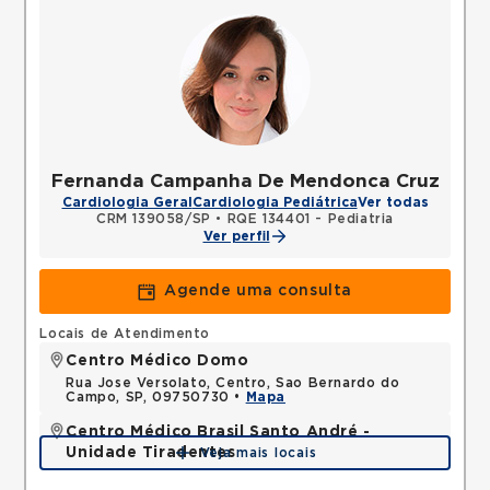
Fernanda Campanha De Mendonca Cruz
Cardiologia Geral
Cardiologia Pediátrica
Ver todas
CRM 139058/SP
•
RQE 134401 - Pediatria
Ver perfil
Agende uma consulta
Locais de Atendimento
Centro Médico Domo
Rua Jose Versolato, Centro, Sao Bernardo do
Campo, SP, 09750730 •
Mapa
Centro Médico Brasil Santo André -
Unidade Tiradentes
Veja mais locais
Rua Tiradentes, Vila Dora, Santo Andre, SP,
09030560 •
Mapa