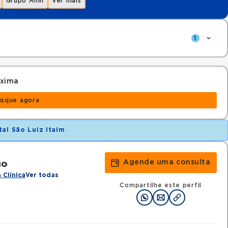
Grupo Amil
Ver mais
1
óxima
usque agora
tal São Luiz Itaim
.
Agende uma consulta
go
 Clínica
Ver todas
Compartilhe este perfil