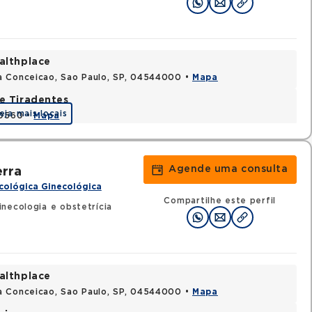
althplace
a Conceicao, Sao Paulo, SP, 04544000 •
Mapa
e Tiradentes
eja mais locais
30560 •
Mapa
Agende uma consulta
erra
cológica Ginecológica
Compartilhe este perfil
necologia e obstetrícia
althplace
a Conceicao, Sao Paulo, SP, 04544000 •
Mapa