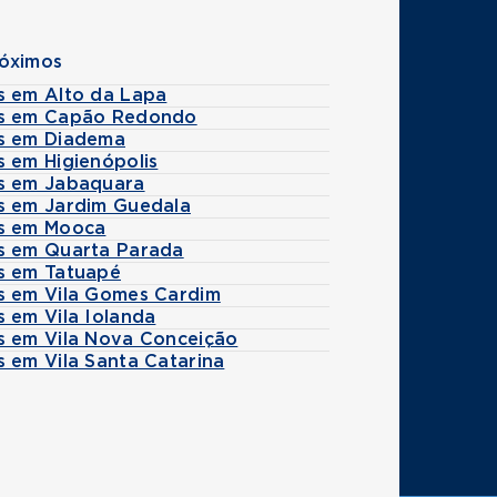
róximos
s em Alto da Lapa
s em Capão Redondo
s em Diadema
s em Higienópolis
s em Jabaquara
s em Jardim Guedala
s em Mooca
s em Quarta Parada
s em Tatuapé
s em Vila Gomes Cardim
 em Vila Iolanda
s em Vila Nova Conceição
 em Vila Santa Catarina