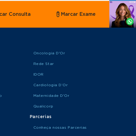
Agende
car Consulta
Marcar Exame
por
Whatsapp
Oncologia D'Or
Rede Star
IDOR
Cardiologia D’Or
o
Maternidade D'Or
Qualicorp
Parcerias
Conheça nossas Parcerias