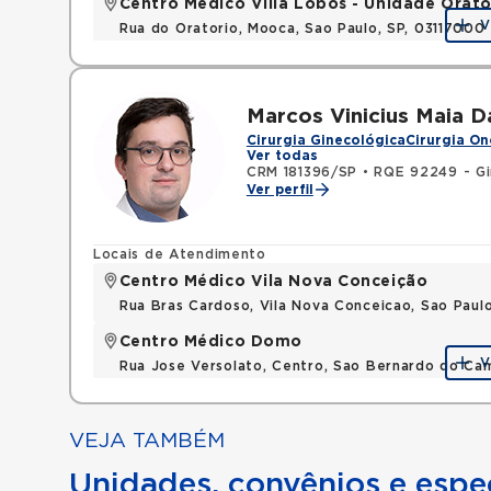
Centro Médico Villa Lobos - Unidade Orató
V
Rua do Oratorio, Mooca, Sao Paulo, SP, 03117000
Marcos Vinicius Maia D
Cirurgia Ginecológica
Cirurgia On
Ver todas
CRM 181396/SP
•
RQE 92249 - Gi
Ver perfil
Locais de Atendimento
Centro Médico Vila Nova Conceição
Rua Bras Cardoso, Vila Nova Conceicao, Sao Paul
Centro Médico Domo
V
Rua Jose Versolato, Centro, Sao Bernardo do C
VEJA TAMBÉM
Unidades, convênios e espec