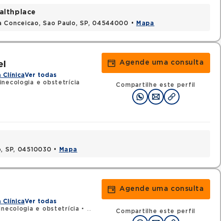
althplace
a Conceicao, Sao Paulo, SP, 04544000 •
Mapa
Agende uma consulta
el
 Clínica
Ver todas
necologia e obstetrícia
Compartilhe este perfil
o, SP, 04510030 •
Mapa
Agende uma consulta
 Clínica
Ver todas
inecologia e obstetrícia
•
RQE 135726 - Mastologia
Compartilhe este perfil