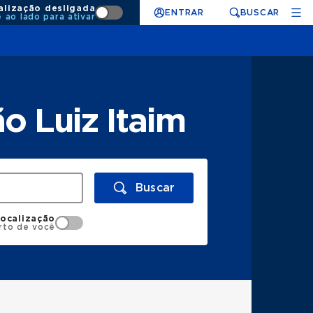
alização desligada
ENTRAR
BUSCAR
e ao lado para ativar
o Luiz Itaim
Buscar
localização
rto de você