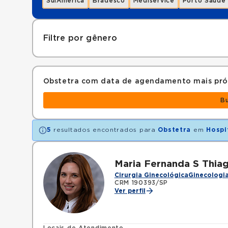
SulAmérica
Bradesco
Mediservice
Porto Saúde
Filtre por gênero
Obstetra com data de agendamento mais pr
B
5
resultados encontrados para
Obstetra
em
Hospi
Maria Fernanda S Thia
Cirurgia Ginecológica
Ginecologia
CRM 190393/SP
Ver perfil