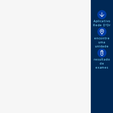
Aplicativo
Rede D'Or
encontre
uma
unidade
resultado
de
exames