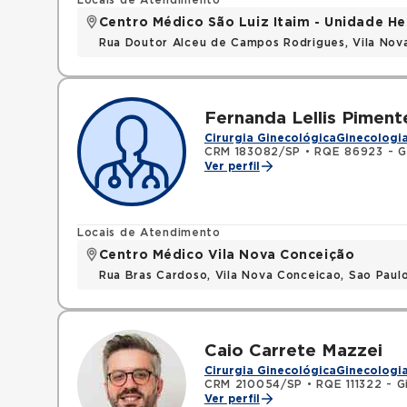
Locais de Atendimento
Centro Médico São Luiz Itaim - Unidade He
Rua Doutor Alceu de Campos Rodrigues, Vila Nov
Fernanda Lellis Piment
Cirurgia Ginecológica
Ginecologia
CRM 183082/SP
•
RQE 86923 - Gi
Ver perfil
Locais de Atendimento
Centro Médico Vila Nova Conceição
Rua Bras Cardoso, Vila Nova Conceicao, Sao Paul
Caio Carrete Mazzei
Cirurgia Ginecológica
Ginecologia
CRM 210054/SP
•
RQE 111322 - G
Ver perfil