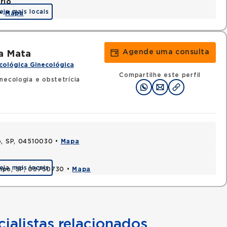
rio
eja mais locais
 •
Mapa
Agende uma consulta
a Mata
cológica Ginecológica
Compartilhe este perfil
necologia e obstetrícia
o, SP, 04510030 •
Mapa
eja mais locais
ampo, SP, 09750730 •
Mapa
ialistas relacionados