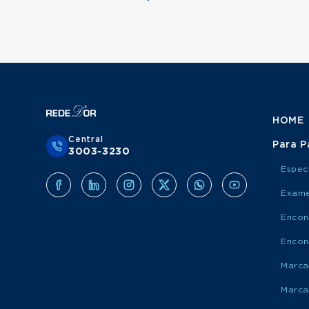
HOME
Central
Para P
3003-3230
Espec
Exame
Encon
Encon
Marca
Marca