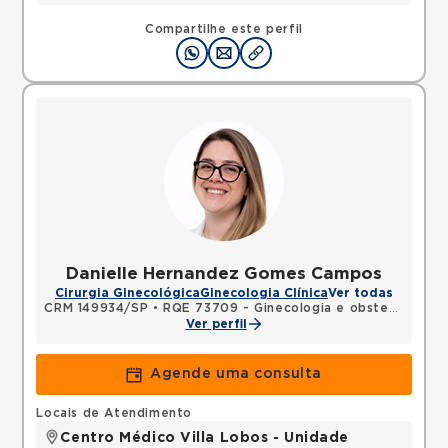
Compartilhe este perfil
Danielle Hernandez Gomes Campos
Cirurgia Ginecológica
Ginecologia Clínica
Ver todas
CRM 149934/SP
•
RQE 73709 - Ginecologia e obstetrícia
•
R
Ver perfil
Agende uma consulta
Locais de Atendimento
Centro Médico Villa Lobos - Unidade