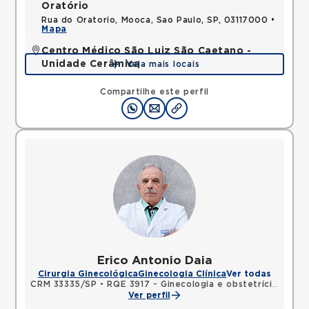
Oratório
Rua do Oratorio, Mooca, Sao Paulo, SP, 03117000 •
Mapa
Centro Médico São Luiz São Caetano -
Unidade Cerâmica
Veja mais locais
Alameda Caulim, Ceramica, Sao Caetano do Sul,
SP, 09531195 •
Mapa
Compartilhe este perfil
Erico Antonio Daia
Cirurgia Ginecológica
Ginecologia Clínica
Ver todas
CRM 33335/SP
•
RQE 3917 - Ginecologia e obstetrícia
•
RQE 
Ver perfil