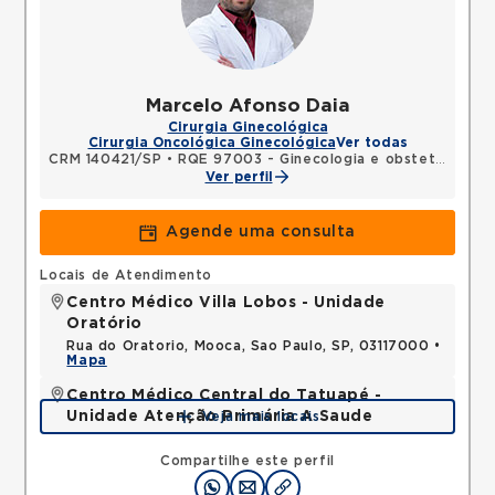
Marcelo Afonso Daia
Cirurgia Ginecológica
Cirurgia Oncológica Ginecológica
Ver todas
CRM 140421/SP
•
RQE 97003 - Ginecologia e obstetrícia
•
R
Ver perfil
Agende uma consulta
Locais de Atendimento
Centro Médico Villa Lobos - Unidade
Oratório
Rua do Oratorio, Mooca, Sao Paulo, SP, 03117000 •
Mapa
Centro Médico Central do Tatuapé -
Unidade Atenção Primária A Saude
Veja mais locais
Avenida Alvaro Ramos, Quarta Parada, Sao Paulo,
SP, 03330002 •
Mapa
Compartilhe este perfil