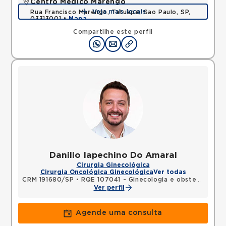
Centro Médico Marengo
Veja mais locais
Rua Francisco Marengo, Tatuape, Sao Paulo, SP,
03313001 •
Mapa
Compartilhe este perfil
Danillo Iapechino Do Amaral
Cirurgia Ginecológica
Cirurgia Oncológica Ginecológica
Ver todas
CRM 191680/SP
•
RQE 107041 - Ginecologia e obstetrícia
Ver perfil
Agende uma consulta