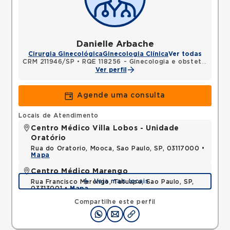
Danielle Arbache
Cirurgia Ginecológica
Ginecologia Clínica
Ver todas
CRM 211946/SP
•
RQE 118256 - Ginecologia e obstetrícia
•
R
Ver perfil
Agende uma consulta
Locais de Atendimento
Centro Médico Villa Lobos - Unidade
Oratório
Rua do Oratorio, Mooca, Sao Paulo, SP, 03117000 •
Mapa
Centro Médico Marengo
Veja mais locais
Rua Francisco Marengo, Tatuape, Sao Paulo, SP,
03313001 •
Mapa
Compartilhe este perfil