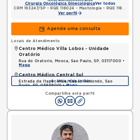
Cirurgia Oncológica Ginecológica
Ver todas
CRM 163247/SP
•
RQE 118024 - Mastologia
•
RQE 118025 - Ginecologia e obstetrícia
Ver perfil
Agende uma consulta
Locais de Atendimento
Centro Médico Villa Lobos - Unidade
Oratório
Rua do Oratorio, Mooca, Sao Paulo, SP, 03117000 •
Mapa
Centro Médico Central Sul
Veja mais locais
Estrada de Itapecerica, Capao Redondo, Sao
Paulo, SP, 05858001 •
Mapa
Compartilhe este perfil