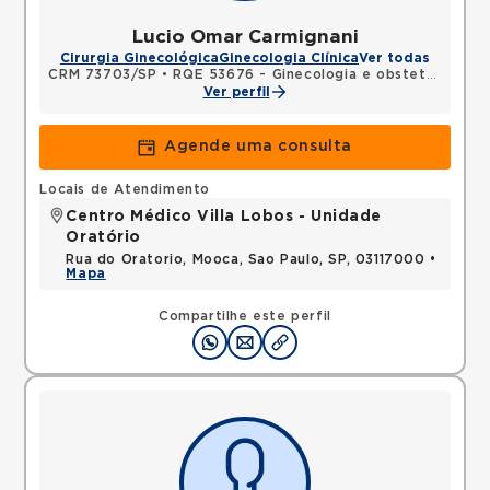
Lucio Omar Carmignani
Cirurgia Ginecológica
Ginecologia Clínica
Ver todas
CRM 73703/SP
•
RQE 53676 - Ginecologia e obstetrícia
•
RQ
Ver perfil
Agende uma consulta
Locais de Atendimento
Centro Médico Villa Lobos - Unidade
Oratório
Rua do Oratorio, Mooca, Sao Paulo, SP, 03117000 •
Mapa
Compartilhe este perfil