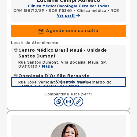
Luciana Campi Auresco
Clínica Médica
Oncologia Geral
Ver todas
CRM 198712/SP
•
RQE 115340 - Clínica médica
•
RQE 141699 - Oncologia clínica
Ver perfil
Agende uma consulta
Locais de Atendimento
Centro Médico Brasil Mauá - Unidade
Santos Dumont
Rua Santos Dumont, Vila Bocaina, Maua, SP,
09310130 •
Mapa
Oncologia D'Or São Bernardo
Veja mais locais
Rua Jose Versolato, Centro, Sao Bernardo do
Campo, SP, 09750730 •
Mapa
Compartilhe este perfil