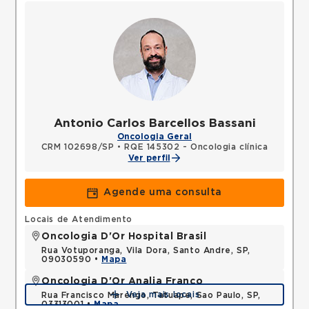
Antonio Carlos Barcellos Bassani
Oncologia Geral
CRM 102698/SP
•
RQE 145302 - Oncologia clínica
Ver perfil
Agende uma consulta
Locais de Atendimento
Oncologia D'Or Hospital Brasil
Rua Votuporanga, Vila Dora, Santo Andre, SP,
09030590 •
Mapa
Oncologia D'Or Analia Franco
Veja mais locais
Rua Francisco Marengo, Tatuape, Sao Paulo, SP,
03313001 •
Mapa