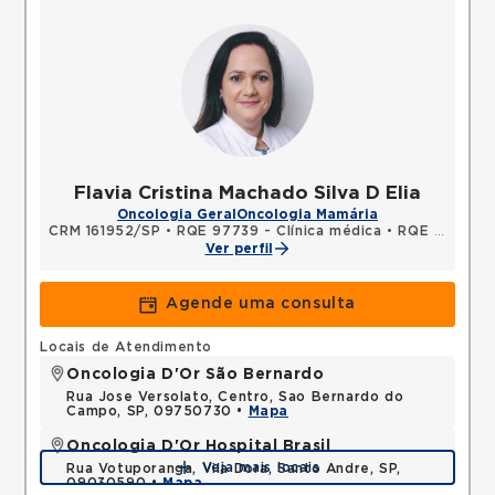
Flavia Cristina Machado Silva D Elia
Oncologia Geral
Oncologia Mamária
CRM 161952/SP
•
RQE 97739 - Clínica médica
•
RQE 97740 - Oncologia clínica
Ver perfil
Agende uma consulta
Locais de Atendimento
Oncologia D'Or São Bernardo
Rua Jose Versolato, Centro, Sao Bernardo do
Campo, SP, 09750730 •
Mapa
Oncologia D'Or Hospital Brasil
Veja mais locais
Rua Votuporanga, Vila Dora, Santo Andre, SP,
09030590 •
Mapa