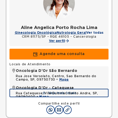
Aline Angelica Porto Rocha Lima
Ginecologia Oncológica
Nutrologia Geral
Ver todas
CRM 81175/SP
•
RQE 46105 - Cancerologia
Ver perfil
Agende uma consulta
Locais de Atendimento
Oncologia D'Or São Bernardo
Rua Jose Versolato, Centro, Sao Bernardo do
Campo, SP, 09750730 •
Mapa
Oncologia D'Or - Catequese
Veja mais locais
Rua Catequese, Vila Guiomar, Santo Andre, SP,
09090400 •
Mapa
Compartilhe este perfil