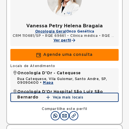
Vanessa Petry Helena Bragaia
Oncologia Geral
Onco Genética
CRM 110681/SP
•
RQE 69661 - Clínica médica
•
RQE 69662 - Oncologia clínica
Ver perfil
Agende uma consulta
Locais de Atendimento
Oncologia D'Or - Catequese
Rua Catequese, Vila Guiomar, Santo Andre, SP,
09090400 •
Mapa
Oncologia D'Or Hospital São Luiz São
Bernardo
Veja mais locais
Avenida Joao Firmino, Assuncao, Sao Bernardo do
Campo, SP, 09810250 •
Mapa
Compartilhe este perfil