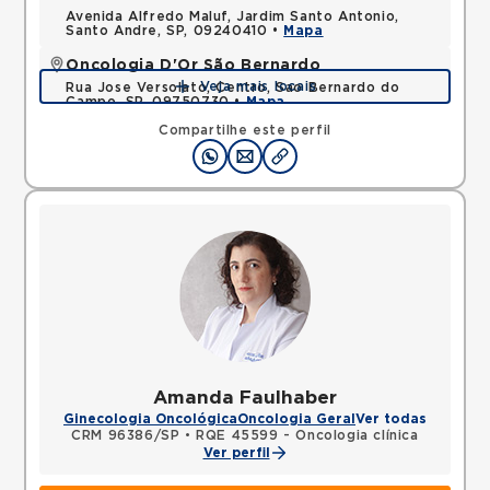
Avenida Alfredo Maluf, Jardim Santo Antonio,
Santo Andre, SP, 09240410 •
Mapa
Oncologia D'Or São Bernardo
Veja mais locais
Rua Jose Versolato, Centro, Sao Bernardo do
Campo, SP, 09750730 •
Mapa
Compartilhe este perfil
Amanda Faulhaber
Ginecologia Oncológica
Oncologia Geral
Ver todas
CRM 96386/SP
•
RQE 45599 - Oncologia clínica
Ver perfil