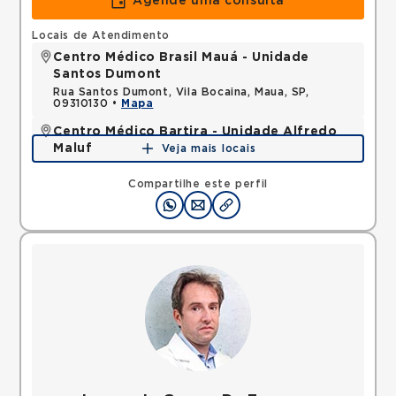
Agende uma consulta
Locais de Atendimento
Centro Médico Brasil Mauá - Unidade
Santos Dumont
Rua Santos Dumont, Vila Bocaina, Maua, SP,
09310130 •
Mapa
Centro Médico Bartira - Unidade Alfredo
Maluf
Veja mais locais
Avenida Alfredo Maluf, Jardim Santo Antonio,
Santo Andre, SP, 09240410 •
Mapa
Compartilhe este perfil