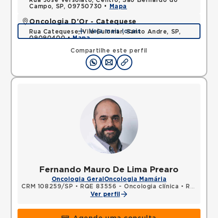
Rua Jose Versolato, Centro, Sao Bernardo do
Campo, SP, 09750730 •
Mapa
Oncologia D'Or - Catequese
Veja mais locais
Rua Catequese, Vila Guiomar, Santo Andre, SP,
09090400 •
Mapa
Compartilhe este perfil
Fernando Mauro De Lima Prearo
Oncologia Geral
Oncologia Mamária
CRM 108259/SP
•
RQE 83556 - Oncologia clínica
•
RQE 83557 - Clínica médica
Ver perfil