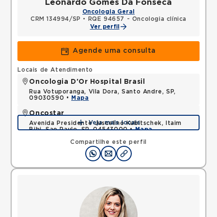
Leonardo Gomes Da Fonseca
Oncologia Geral
CRM 134994/SP
•
RQE 94657 - Oncologia clínica
Ver perfil
Agende uma consulta
Locais de Atendimento
Oncologia D'Or Hospital Brasil
Rua Votuporanga, Vila Dora, Santo Andre, SP,
09030590 •
Mapa
Oncostar
Veja mais locais
Avenida Presidente Juscelino Kubitschek, Itaim
Bibi, Sao Paulo, SP, 04543000 •
Mapa
Compartilhe este perfil