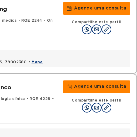
Agende uma consulta
ang
a médica
•
RQE 2244 - Oncologia clínica
Compartilhe este perfil
MS, 79002380 •
Mapa
Agende uma consulta
enco
ogia clínica
•
RQE 4228 - Clínica médica
Compartilhe este perfil