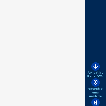
Aplicativo
Rede D'Or
encontre
uma
unidade