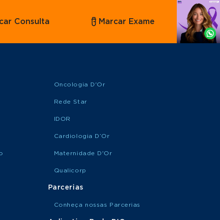
Agende
car Consulta
Marcar Exame
por
Whatsapp
Oncologia D'Or
Rede Star
IDOR
Cardiologia D’Or
o
Maternidade D'Or
Qualicorp
Parcerias
Conheça nossas Parcerias