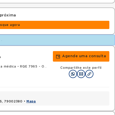
 próxima
usque agora
S
.
Agende uma consulta
o
ca médica
•
RQE 7965 - Oncologia clínica
Compartilhe este perfil
MS, 79002380 •
Mapa