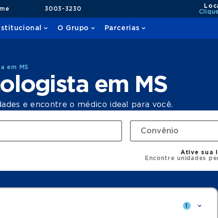
Loc
ame
3003-3230
Cliqu
nstitucional
O Grupo
Parcerias
ta em MS
ologista em MS
dades e encontre o médico ideal para você.
Ative sua 
Encontre unidades pe
1