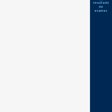
resultado
de
exames