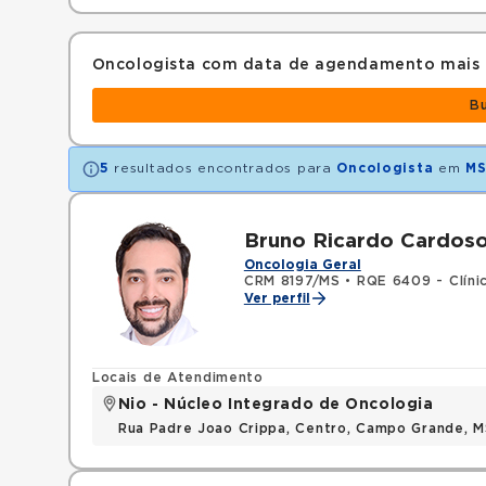
Oncologista com data de agendamento mais
B
5
resultados encontrados para
Oncologista
em
M
Bruno Ricardo Cardos
Oncologia Geral
CRM 8197/MS
•
RQE 6409 - Clíni
Ver perfil
Locais de Atendimento
Nio - Núcleo Integrado de Oncologia
Rua Padre Joao Crippa, Centro, Campo Grande, 