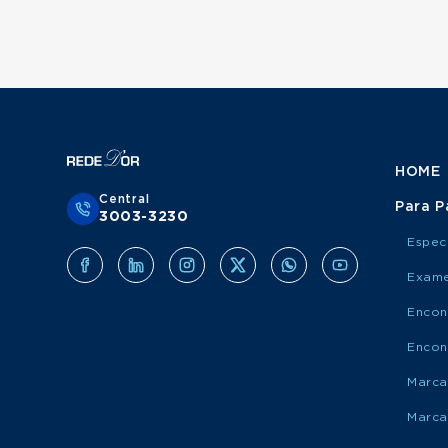
HOME
Central
Para P
3003-3230
Espec
Exame
Encon
Encon
Marca
Marca