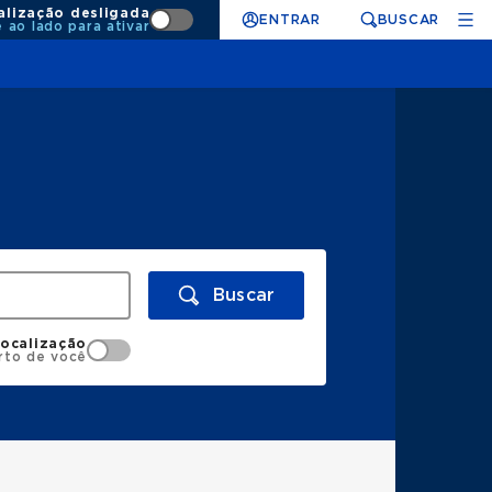
alização desligada
ENTRAR
BUSCAR
e ao lado para ativar
Buscar
localização
rto de você