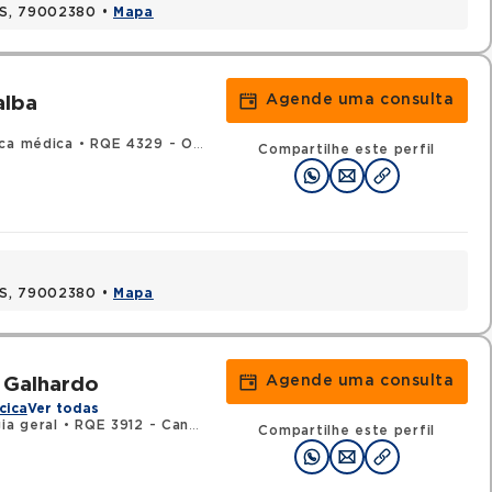
MS, 79002380 •
Mapa
Agende uma consulta
alba
ica médica
•
RQE 4329 - Oncologia clínica
Compartilhe este perfil
MS, 79002380 •
Mapa
Agende uma consulta
 Galhardo
cica
Ver todas
ia geral
•
RQE 3912 - Cancerologia/cancerologia cirúrgica
•
RQE 8
Compartilhe este perfil