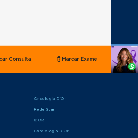
Agende
car Consulta
Marcar Exame
por
Whatsapp
Oncologia D'Or
Rede Star
IDOR
Cardiologia D’Or