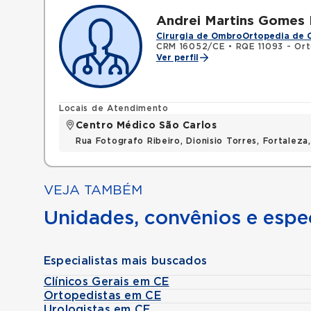
Andrei Martins Gomes
Cirurgia de Ombro
Ortopedia de 
CRM 16052/CE
•
RQE 11093 - Or
Ver perfil
Locais de Atendimento
Centro Médico São Carlos
Rua Fotografo Ribeiro, Dionisio Torres, Fortalez
VEJA TAMBÉM
Unidades, convênios e espec
Especialistas mais buscados
Clínicos Gerais em CE
Ortopedistas em CE
Urologistas em CE