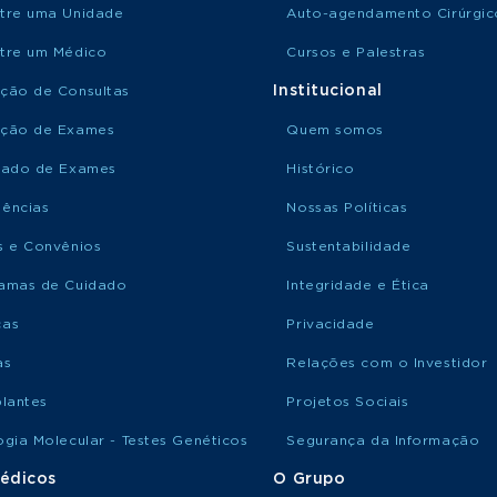
tre uma Unidade
Auto-agendamento Cirúrgic
tre um Médico
Cursos e Palestras
Institucional
ção de Consultas
ção de Exames
Quem somos
tado de Exames
Histórico
ências
Nossas Políticas
s e Convênios
Sustentabilidade
amas de Cuidado
Integridade e Ética
ças
Privacidade
as
Relações com o Investidor
plantes
Projetos Sociais
ogia Molecular - Testes Genéticos
Segurança da Informação
édicos
O Grupo