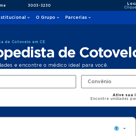
Loc
ame
3003-3230
Cliqu
nstitucional
O Grupo
Parcerias
ta de Cotovelo em CE
opedista de Cotove
dades e encontre o médico ideal para você.
Ative sua 
Encontre unidades pe
1