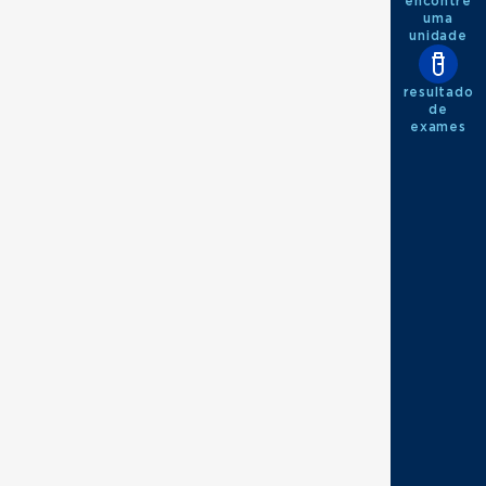
encontre
uma
unidade
resultado
de
exames