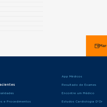
Mar
App Médicos
acientes
Resultado de Exames
ialidades
Encontre um Médico
s e Procedimentos
Estudos Cardiologia D'Or