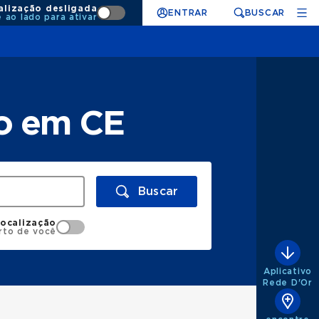
alização desligada
ENTRAR
BUSCAR
e ao lado para ativar
lo em CE
Buscar
localização
rto de você
Aplicativo
Rede D'Or