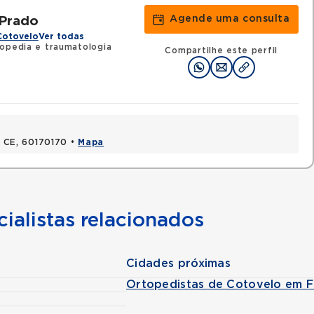
Agende uma consulta
 Prado
Cotovelo
Ver todas
topedia e traumatologia
Compartilhe este perfil
a, CE, 60170170 •
Mapa
ialistas relacionados
Cidades próximas
Ortopedistas de Cotovelo em F