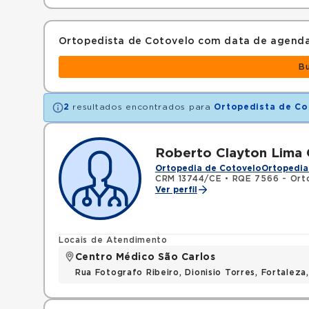
Ortopedista de Cotovelo com data de agend
B
2
resultados encontrados para
Ortopedista de Co
Roberto Clayton Lima O
Ortopedia de Cotovelo
Ortopedia
CRM 13744/CE
•
RQE 7566 - Orto
Ver perfil
Locais de Atendimento
Centro Médico São Carlos
Rua Fotografo Ribeiro, Dionisio Torres, Fortalez