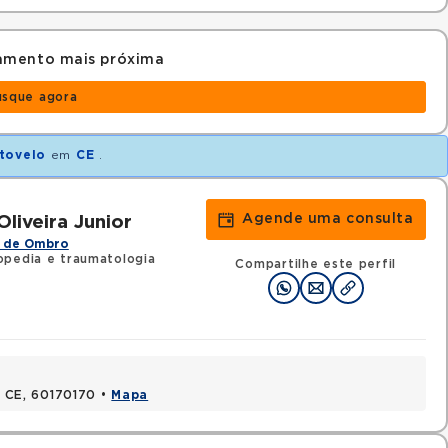
amento mais próxima
usque agora
tovelo
em
CE
.
Agende uma consulta
liveira Junior
 de Ombro
pedia e traumatologia
Compartilhe este perfil
a, CE, 60170170 •
Mapa