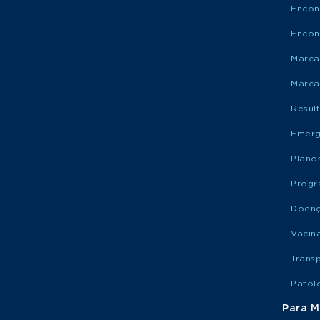
Encon
Encon
Marca
Marca
Resul
Emerg
Plano
Progr
Doen
Vacin
Trans
Patol
Para M