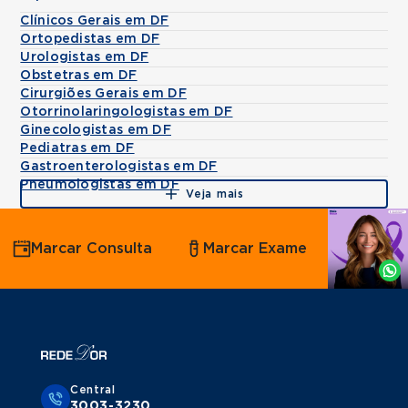
Clínicos Gerais em DF
Ortopedistas em DF
Urologistas em DF
Obstetras em DF
Cirurgiões Gerais em DF
Otorrinolaringologistas em DF
Ginecologistas em DF
Pediatras em DF
Gastroenterologistas em DF
Pneumologistas em DF
Veja mais
Agende
Marcar Consulta
Marcar Exame
por
Whatsapp
Central
3003-3230