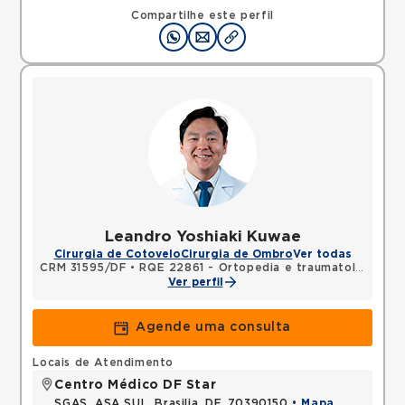
Compartilhe este perfil
Leandro Yoshiaki Kuwae
Cirurgia de Cotovelo
Cirurgia de Ombro
Ver todas
CRM 31595/DF
•
RQE 22861 - Ortopedia e traumatologia
Ver perfil
Agende uma consulta
Locais de Atendimento
Centro Médico DF Star
SGAS, ASA SUL, Brasilia, DF, 70390150 •
Mapa