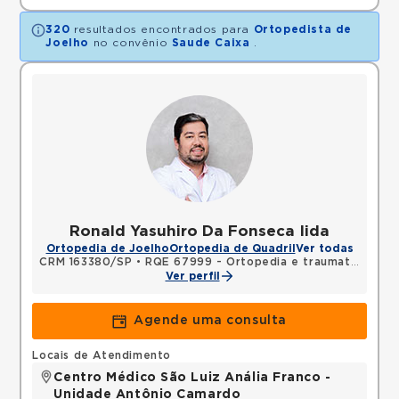
320
resultados encontrados para
Ortopedista de
Joelho
no convênio
Saude Caixa
.
Ronald Yasuhiro Da Fonseca Iida
Ortopedia de Joelho
Ortopedia de Quadril
Ver todas
CRM 163380/SP
•
RQE 67999 - Ortopedia e traumatologia
Ver perfil
Agende uma consulta
Locais de Atendimento
Centro Médico São Luiz Anália Franco -
Unidade Antônio Camardo