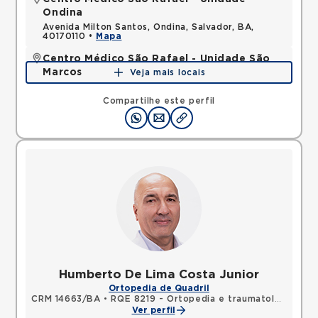
Ondina
Avenida Milton Santos, Ondina, Salvador, BA,
40170110 •
Mapa
Centro Médico São Rafael - Unidade São
Marcos
Veja mais locais
Avenida Sao Rafael, Sao Marcos, Salvador, BA,
41253190 •
Mapa
Compartilhe este perfil
Humberto De Lima Costa Junior
Ortopedia de Quadril
CRM 14663/BA
•
RQE 8219 - Ortopedia e traumatologia
Ver perfil