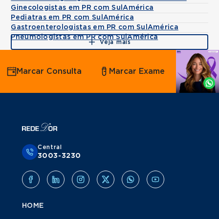
Ginecologistas em PR com SulAmérica
Pediatras em PR com SulAmérica
Gastroenterologistas em PR com SulAmérica
Pneumologistas em PR com SulAmérica
Veja mais
Agende
Marcar Consulta
Marcar Exame
por
Whatsapp
Central
3003-3230
HOME